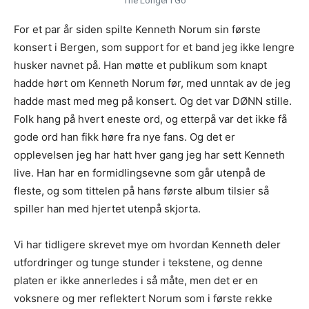
“The Longer I Go”
For et par år siden spilte Kenneth Norum sin første
konsert i Bergen, som support for et band jeg ikke lengre
husker navnet på. Han møtte et publikum som knapt
hadde hørt om Kenneth Norum før, med unntak av de jeg
hadde mast med meg på konsert. Og det var DØNN stille.
Folk hang på hvert eneste ord, og etterpå var det ikke få
gode ord han fikk høre fra nye fans. Og det er
opplevelsen jeg har hatt hver gang jeg har sett Kenneth
live. Han har en formidlingsevne som går utenpå de
fleste, og som tittelen på hans første album tilsier så
spiller han med hjertet utenpå skjorta.
Vi har tidligere skrevet mye om hvordan Kenneth deler
utfordringer og tunge stunder i tekstene, og denne
platen er ikke annerledes i så måte, men det er en
voksnere og mer reflektert Norum som i første rekke