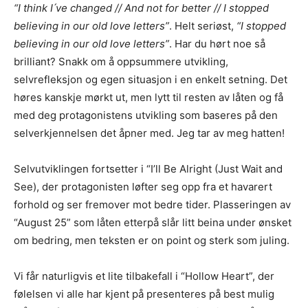
“I think I ́ve changed // And not for better // I stopped
Les bloggen.
Passer din musikk inn blant platene vi skriver
believing in our old love letters”
. Helt seriøst,
“I stopped
om? Dust of Daylight er på mange måter en nisjeblogg, så
believing in our old love letters”
. Har du hørt noe så
sjekk om din musikk ligger i noen av kategoriene vi fokuserer
brilliant? Snakk om å oppsummere utvikling,
på. På den måten slipper både du og vi å kaste bort tid.
selvrefleksjon og egen situasjon i en enkelt setning. Det
Musikken din passer inn. Kult! Send oss en epost på
høres kanskje mørkt ut, men lytt til resten av låten og få
review@musikkbloggen.no
.
med deg protagonistens utvikling som baseres på den
Den bør som MINIMUM inneholde følgende:
selverkjennelsen det åpner med. Jeg tar av meg hatten!
Litt om deg. Om prosjektet ditt, og når det er release osv.
Link til et sted der vi kan høre et eksempel uten å
Selvutviklingen fortsetter i “I’ll Be Alright (Just Wait and
måtte
lete
etter musikken din. Og uten å måtte logge
See), der protagonisten løfter seg opp fra et havarert
inn…
forhold og ser fremover mot bedre tider. Plasseringen av
(gode eksempler er f.eks Soundcloud og YouTube. Dårlige
“August 25” som låten etterpå slår litt beina under ønsket
er Spotify og Tidal.)
om bedring, men teksten er on point og sterk som juling.
Platen som nedlastbar MP3
. Dropbox er fint, eller et av
de andre hundrevis av fildelingsverktøyene som finnes. En
stream på Soundcloud er fint, men vi vil uansettpå et
Vi får naturligvis et lite tilbakefall i “Hollow Heart”, der
tidspunkt spørre deg om MP3er hvis musikken skal
følelsen vi alle har kjent på presenteres på best mulig
vurderes.