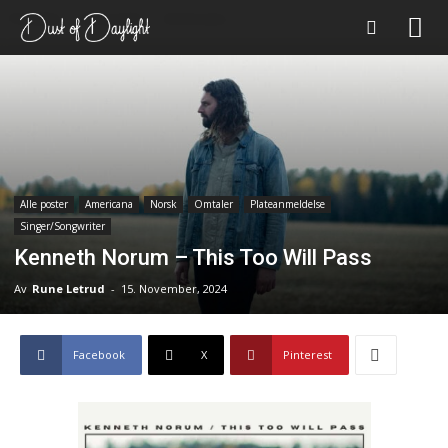
Forsiden
Alle poster
Americana
Alle poster
Americana
Norsk
Omtaler
Plateanmeldelse
Singer/Songwriter
Kenneth Norum – This Too Will Pass
Av
Rune Letrud
-
15. November, 2024
Facebook
X
Pinterest