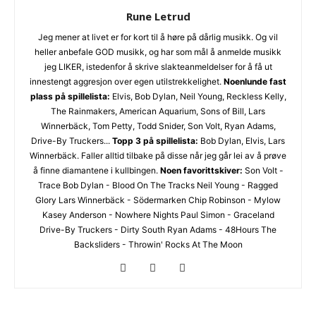
Rune Letrud
Jeg mener at livet er for kort til å høre på dårlig musikk. Og vil
heller anbefale GOD musikk, og har som mål å anmelde musikk
jeg LIKER, istedenfor å skrive slakteanmeldelser for å få ut
innestengt aggresjon over egen utilstrekkelighet.
Noenlunde fast
plass på spillelista:
Elvis, Bob Dylan, Neil Young, Reckless Kelly,
The Rainmakers, American Aquarium, Sons of Bill, Lars
Winnerbäck, Tom Petty, Todd Snider, Son Volt, Ryan Adams,
Drive-By Truckers...
Topp 3 på spillelista:
Bob Dylan, Elvis, Lars
Winnerbäck. Faller alltid tilbake på disse når jeg går lei av å prøve
å finne diamantene i kullbingen.
Noen favorittskiver:
Son Volt -
Trace Bob Dylan - Blood On The Tracks Neil Young - Ragged
Glory Lars Winnerbäck - Södermarken Chip Robinson - Mylow
Kasey Anderson - Nowhere Nights Paul Simon - Graceland
Drive-By Truckers - Dirty South Ryan Adams - 48Hours The
Backsliders - Throwin' Rocks At The Moon