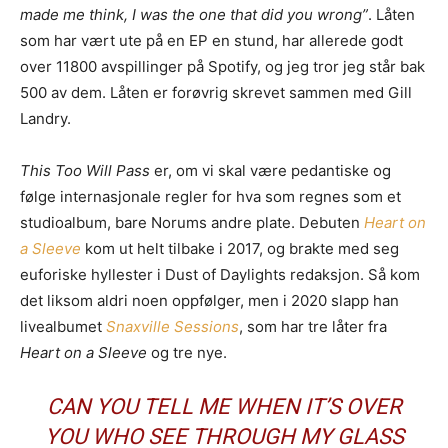
made me think, I was the one that did you wrong”
. Låten
som har vært ute på en EP en stund, har allerede godt
over 11800 avspillinger på Spotify, og jeg tror jeg står bak
500 av dem. Låten er forøvrig skrevet sammen med Gill
Landry.
This Too Will Pass
er, om vi skal være pedantiske og
følge internasjonale regler for hva som regnes som et
studioalbum, bare Norums andre plate. Debuten
Heart on
a Sleeve
kom ut helt tilbake i 2017, og brakte med seg
euforiske hyllester i Dust of Daylights redaksjon. Så kom
det liksom aldri noen oppfølger, men i 2020 slapp han
livealbumet
Snaxville Sessions
, som har tre låter fra
Heart on a Sleeve
og tre nye.
CAN YOU TELL ME WHEN IT’S OVER
YOU WHO SEE THROUGH MY GLASS