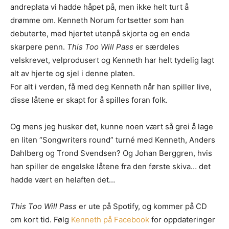
andreplata vi hadde håpet på, men ikke helt turt å
drømme om. Kenneth Norum fortsetter som han
debuterte, med hjertet utenpå skjorta og en enda
skarpere penn.
This Too Will Pass
er særdeles
velskrevet, velprodusert og Kenneth har helt tydelig lagt
alt av hjerte og sjel i denne platen.
For alt i verden, få med deg Kenneth når han spiller live,
disse låtene er skapt for å spilles foran folk.
Og mens jeg husker det, kunne noen vært så grei å lage
en liten “Songwriters round” turné med Kenneth, Anders
Dahlberg og Trond Svendsen? Og Johan Berggren, hvis
han spiller de engelske låtene fra den første skiva… det
hadde vært en helaften det…
This Too Will Pass
er ute på Spotify, og kommer på CD
om kort tid. Følg
Kenneth på Facebook
for oppdateringer