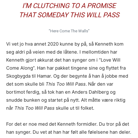
I’M CLUTCHING TO A PROMISE
THAT SOMEDAY THIS WILL PASS
“Here Come The Walls”
Vi vet jo hva annet 2020 kunne by på, så Kenneth kom
seg aldri på veien med de låtene. I mellomtiden har
Kenneth gjort akkurat det han synger om i “Love Will
Come Along”. Han har pakket tingene sine og flyttet fra
Skogbygda til Hamar. Og der begynte å han å jobbe med
det som skulle bli
This Too Will Pass
. Når den var
bortimot ferdig, så tok han en Anders Dahlberg og
snudde bunken og startet på nytt. Alt måtte være riktig
når
This Too Will Pass
skulle ut til folket.
For det er noe med det Kenneth formidler. Du tror på det
han synger. Du vet at han har følt alle følelsene han deler.