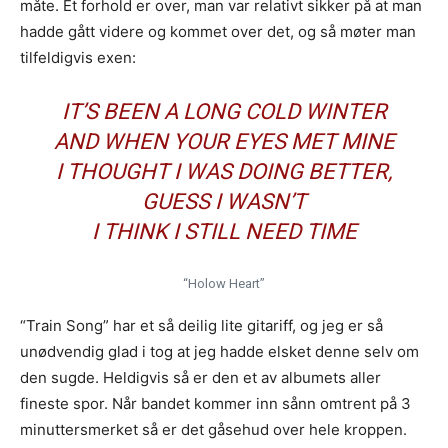
måte. Et forhold er over, man var relativt sikker på at man
IKKE send linker til Spotify, Tidal eller iTunes som eneste
hadde gått videre og kommet over det, og så møter man
sted å høre musikken
. Flere i redaksjonen styrer unna
tilfeldigvis exen:
disse stedene, så henvendelser med linker dit som eneste
sted får dessverre møte “delete”-knappen.
Gjerne en link til en EPK som beskriver prosjektet ditt
.
IT’S BEEN A LONG COLD WINTER
Og gjerne linker til din nettside eller en Facebookside hvor
AND WHEN YOUR EYES MET MINE
vi kan lese litt mer om deg.
I THOUGHT I WAS DOING BETTER,
Link til nedlastbare pressebilder. Og coverbilde til platen.
GUESS I WASN’T
Minst 1024px bredde er fint.
Det er lov å purre oss opp etter en liten stund.
I THINK I STILL NEED TIME
Erfaringsmessig så er det uhyre vanskelig å få hørt og sjekket
alt, så en høflig påminnelse om at du har sendt oss musikken
“Holow Heart”
din er godt innafor.
“Train Song” har et så deilig lite gitariff, og jeg er så
Og vi er hverken så strenge eller skumle som disse punktene
skulle tilsi
unødvendig glad i tog at jeg hadde elsket denne selv om
den sugde. Heldigvis så er den et av albumets aller
fineste spor. Når bandet kommer inn sånn omtrent på 3
minuttersmerket så er det gåsehud over hele kroppen.