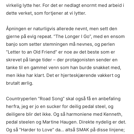
virkelig lytte her. For det er nedlagt enormt med arbeid i
dette verket, som fortjener at vi lytter.
Åpningen er naturligvis allerede nevnt, men sett den
gjerne på evig repeat. “The Longer I Go”, med en ensom
banjo som setter stemningen må nevnes, og perlen
“Letter to an Old Friend” er noe av det beste som er
skrevet på lange tider – der protagonisten sender en
tanke til en gammel venn som han burde snakket med,
men ikke har klart. Det er hjerteskjærende vakkert og
brutalt ærlig.
Ønsker du omtale på Dust of Daylight?
Countryperlen “Road Song” skal også få en anbefaling
herfra, jeg er jo en sucker for deilig pedal steel, og
deiligere blir det ikke. Og så harmoniene med Kenneth,
pedal steelen og Martine Haugen. Direkte nydelig er det.
Og så “Harder to Love” da… altså SMAK på disse linjene;