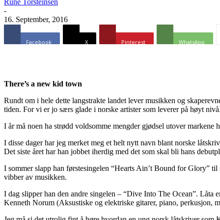
Rune Torsteinsen
-
16. September, 2016
Facebook
X
Pinterest
WhatsApp
There’s a new kid town
Rundt om i hele dette langstrakte landet lever musikken og skaperevne
tiden. For vi er jo særs glade i norske artister som leverer på høyt nivå
I år må noen ha strødd voldsomme mengder gjødsel utover markene hvor 
I disse dager har jeg merket meg et helt nytt navn blant norske låts
Det siste året har han jobbet iherdig med det som skal bli hans debutpl
I sommer slapp han førstesingelen “Hearts Ain’t Bound for Glory” til
vibber av musikken.
I dag slipper han den andre singelen – “Dive Into The Ocean”. Låta 
Kenneth Norum (Aksustiske og elektriske gitarer, piano, perkusjon, m
Jeg må si det utrolig fint å høre hvordan en ung norsk låtskriver som