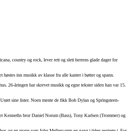
na, country og rock, lever rett og slett herrens glade dager for
høstes inn musikk av klasse fra alle kanter i bøtter og spann.
us. 26-åringen har skrevet musikk og egne tekster siden han var 15.
 Urørt sine lister. Noen mente de fikk Bob Dylan og Springsteen-
virker Kenneths bror Daniel Norum (Bass), Tony Karlsen (Trommer) og
n bor, og en mann som John Mellencamp en gang i tiden regjerte i. For