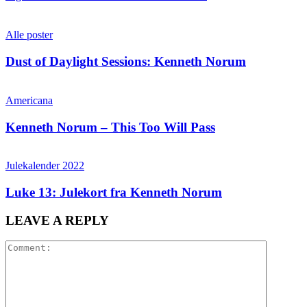
høflig påminnelse o
Og vi er hverken så stre
Alle poster
Dust of Daylight Sessions: Kenneth Norum
Americana
Kenneth Norum – This Too Will Pass
Julekalender 2022
Luke 13: Julekort fra Kenneth Norum
LEAVE A REPLY