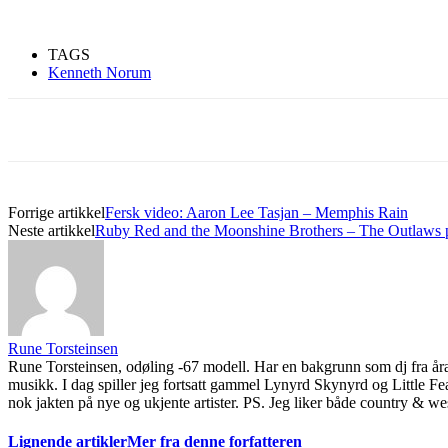
Ønsker du omtale på Du
TAGS
Kenneth Norum
Les bloggen.
Passer
sjekk om din musikk
Musikken din passe
Forrige artikkel
Fersk video: Aaron Lee Tasjan – Memphis Rain
Den bør som MINI
Neste artikkel
Ruby Red and the Moonshine Brothers – The Outlaws p
Litt om deg. 
Link til et s
(gode eksemp
Platen som 
En stream på 
vurderes.
Rune Torsteinsen
IKKE send li
Rune Torsteinsen, odøling -67 modell. Har en bakgrunn som dj fra åra 
unna disse st
musikk. I dag spiller jeg fortsatt gammel Lynyrd Skynyrd og Little Fe
Gjerne en li
nok jakten på nye og ukjente artister. PS. Jeg liker både country & we
hvor vi kan l
Link til nedl
Det er lov å purre o
Lignende artikler
Mer fra denne forfatteren