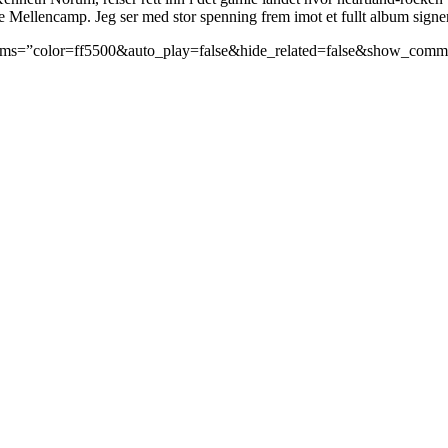
le Mellencamp. Jeg ser med stor spenning frem imot et fullt album signe
params=”color=ff5500&auto_play=false&hide_related=false&show_co