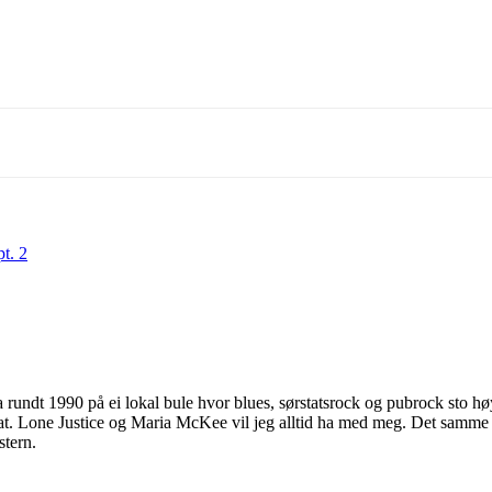
st of Daylight?
 din musikk inn blant platene vi skriver om? Dust of Daylight er på mange
 ligger i noen av kategoriene vi fokuserer på. På den måten slipper både du 
r inn. Kult! Send oss en epost på
review@musikkbloggen.no
.
MUM inneholde følgende:
t. 2
Om prosjektet ditt, og når det er release osv.
ted der vi kan høre et eksempel uten å måtte
lete
etter musikken din. Og ute
ler er f.eks Soundcloud og YouTube. Dårlige er Spotify og Tidal.)
nedlastbar MP3
. Dropbox er fint, eller et av de andre hundrevis av fildel
Soundcloud er fint, men vi vil uansettpå et tidspunkt spørre deg om MP3e
nker til Spotify, Tidal eller iTunes som eneste sted å høre musikken
. 
rundt 1990 på ei lokal bule hvor blues, sørstatsrock og pubrock sto høy
edene, så henvendelser med linker dit som eneste sted får dessverre møte “
at. Lone Justice og Maria McKee vil jeg alltid ha med meg. Det samme g
nk til en EPK som beskriver prosjektet ditt
. Og gjerne linker til din net
stern.
ese litt mer om deg.
astbare pressebilder. Og coverbilde til platen. Minst 1024px bredde er fint.
ss opp etter en liten stund. Erfaringsmessig så er det uhyre vanskelig å få hør