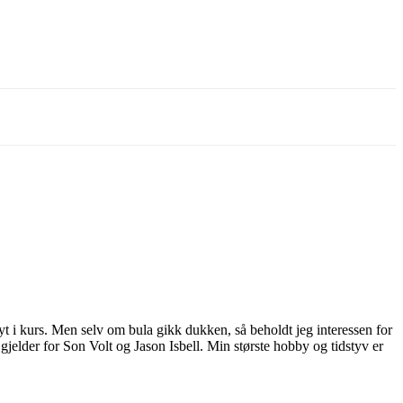
 måter en nisjeblogg, så
og vi å kaste bort tid.
n å måtte logge inn…
ingsverktøyene som finnes.
r hvis musikken skal
Flere i redaksjonen styrer
t i kurs. Men selv om bula gikk dukken, så beholdt jeg interessen for
delete”-knappen.
jelder for Son Volt og Jason Isbell. Min største hobby og tidstyv er
tside eller en Facebookside
t og sjekket alt, så en