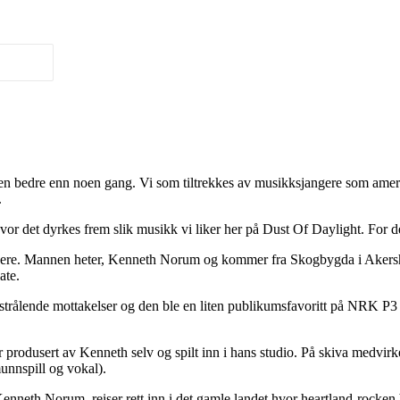
n bedre enn noen gang. Vi som tiltrekkes av musikksjangere som america
.
det dyrkes frem slik musikk vi liker her på Dust Of Daylight. For det 
krivere. Mannen heter, Kenneth Norum og kommer fra Skogbygda i Akersh
ate.
 strålende mottakelser og den ble en liten publikumsfavoritt på NRK P3
er produsert av Kenneth selv og spilt inn i hans studio. På skiva med
unnspill og vokal).
 Kenneth Norum, reiser rett inn i det gamle landet hvor heartland-rocke