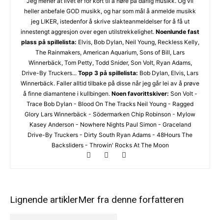
Jeg mener at livet er for kort til å høre på dårlig musikk. Og vil
heller anbefale GOD musikk, og har som mål å anmelde musikk
jeg LIKER, istedenfor å skrive slakteanmeldelser for å få ut
innestengt aggresjon over egen utilstrekkelighet.
Noenlunde fast
plass på spillelista:
Elvis, Bob Dylan, Neil Young, Reckless Kelly,
The Rainmakers, American Aquarium, Sons of Bill, Lars
Winnerbäck, Tom Petty, Todd Snider, Son Volt, Ryan Adams,
Drive-By Truckers...
Topp 3 på spillelista:
Bob Dylan, Elvis, Lars
Winnerbäck. Faller alltid tilbake på disse når jeg går lei av å prøve
å finne diamantene i kullbingen.
Noen favorittskiver:
Son Volt -
Trace Bob Dylan - Blood On The Tracks Neil Young - Ragged
Glory Lars Winnerbäck - Södermarken Chip Robinson - Mylow
Kasey Anderson - Nowhere Nights Paul Simon - Graceland
Drive-By Truckers - Dirty South Ryan Adams - 48Hours The
Backsliders - Throwin' Rocks At The Moon
Lignende artikler
Mer fra denne forfatteren