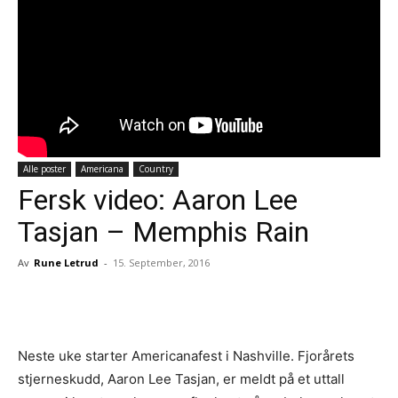
Alle poster
Americana
Country
Fersk video: Aaron Lee
Tasjan – Memphis Rain
Av
Rune Letrud
-
15. September, 2016
Facebook
X
Pinterest
Whats
Neste uke starter Americanafest i Nashville. Fjorårets
stjerneskudd, Aaron Lee Tasjan, er meldt på et uttall