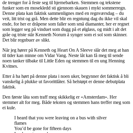
de trenger for å feste seg til hjernebarken. Stemmen og tekstene
funker som en mosekledd sti gjennom skauen i mykt sommerregn.
Denne plata kan faktisk sammenlignes med en regnværsdag – du
veit, litt trist og grå. Men dette blir en regntung dag du ikke vil skal
ende, for her er dråpene som faller som små diamanter, her er regnet
som legger seg på vinduet som dugg på et ølglass, og midt i alt det
gråe og triste står Kenneth Norum å synger som ei sol som skinner.
Det blir regnbuer av slikt.
Når jeg hører på Kenneth og Heart On A Sleeve slår det meg at han
til tider kan minne om Vidar Vang. Neste låt kan få meg til sende
noen tanker tilbake til Little Eden og stemmen til en ung Henning
Kvitnes.
Etter å ha hørt på denne plata i noen uker, begynner det faktisk å bli
vanskelig å plukke ut favorittlåter. Så helstøpt er denne debutplata
faktisk.
Den første låta som traff meg skikkelig er «Amsterdam». Her
stemmer alt for meg. Både teksten og stemmen hans treffer meg som
ei kule.
I heard that you were leaving on a bus with silver
flames
You’d be gone for fifteen days