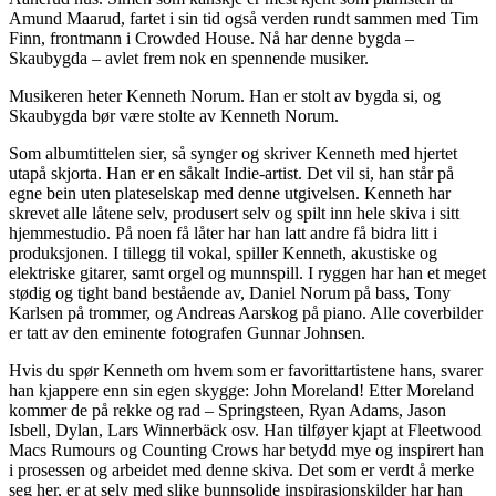
Amund Maarud, fartet i sin tid også verden rundt sammen med Tim
Finn, frontmann i Crowded House. Nå har denne bygda –
Skaubygda – avlet frem nok en spennende musiker.
Musikeren heter Kenneth Norum. Han er stolt av bygda si, og
Skaubygda bør være stolte av Kenneth Norum.
Som albumtittelen sier, så synger og skriver Kenneth med hjertet
utapå skjorta. Han er en såkalt Indie-artist. Det vil si, han står på
egne bein uten plateselskap med denne utgivelsen. Kenneth har
skrevet alle låtene selv, produsert selv og spilt inn hele skiva i sitt
hjemmestudio. På noen få låter har han latt andre få bidra litt i
produksjonen. I tillegg til vokal, spiller Kenneth, akustiske og
elektriske gitarer, samt orgel og munnspill. I ryggen har han et meget
stødig og tight band bestående av, Daniel Norum på bass, Tony
Karlsen på trommer, og Andreas Aarskog på piano. Alle coverbilder
er tatt av den eminente fotografen Gunnar Johnsen.
Hvis du spør Kenneth om hvem som er favorittartistene hans, svarer
han kjappere enn sin egen skygge: John Moreland! Etter Moreland
kommer de på rekke og rad – Springsteen, Ryan Adams, Jason
Isbell, Dylan, Lars Winnerbäck osv. Han tilføyer kjapt at Fleetwood
Macs Rumours og Counting Crows har betydd mye og inspirert han
i prosessen og arbeidet med denne skiva. Det som er verdt å merke
seg her, er at selv med slike bunnsolide inspirasjonskilder har han