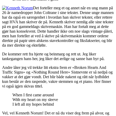
Det forteller meg et og annet når en ung mann på
26 år namedropper John Coltrane i sine tekster. Denne unge mannen
har da også en særegenhet i hvordan han skriver tekster, eller rettere
sagt HVA han skriver de på. Kenneth skriver nemlig alle sine tekster
på en god gammeldags skrivemaskin. Han har fortalt meg at dette
gjør han konsekvent. Dette handler ikke om noe slags vintage-jåleri,
men han forteller at ved å skrive på skrivemaskin kommer ordene
direkte på papir uten alskens stavekontroller og fiksfakserier, og blir
da mer direkte og ektefølte.
De kommer rett fra hjerte og beinmarg og rett ut. Jeg liker
tankegangen hans her, jeg liker det ærlige og sanne han byr på.
Andre låter jeg vil trekke litt ekstra frem er «Broken Hearts And
Traffic Signs» og «Nothing Round Here» Sistnevnte er så nedpå og
vakker at det gjør vondt. Det blir både nakent og rått når lydbildet
kun består av den raspende, vakre stemmen og et piano. Her finner
vi også igjen skivas tittel.
When I first came around
With my heart on my sleeve
I left all my hopes behind
Vel, vel Kenneth Norum! Det er nå du viser deg frem på alvor, og