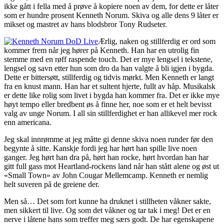
ikke gått i fella med å prøve å kopiere noen av dem, for dette er låter
som er hundre prosent Kenneth Norum. Skiva og alle dens 9 låter er
mikset og mastret av hans blodsbror Tony Rudseter.
Ærlig, naken og stillferdig er ord som
kommer frem når jeg hører på Kenneth. Han har en utrolig fin
stemme med en røff raspende touch. Det er mye lengsel i tekstene,
lengsel og savn etter hun som dro da han valgte å bli igjen i bygda.
Dette er bittersøtt, stillferdig og tidvis mørkt. Men Kenneth er langt
fra en knust mann. Han har et sultent hjerte, fullt av håp. Musikalsk
er dette like rolig som livet i bygda han kommer fra. Det er ikke mye
høyt tempo eller bredbent øs å finne her, noe som er et helt bevisst
valg av unge Norum. I all sin stillferdighet er han allikevel mer rock
enn americana.
Jeg skal innrømme at jeg måtte gi denne skiva noen runder før den
begynte å sitte. Kanskje fordi jeg har hørt han spille live noen
ganger. Jeg hørt han dra på, hørt han rocke, hørt hvordan han har
gitt full gass mot Heartland-rockens land når han stått alene og øst ut
«Small Town» av John Cougar Mellemcamp. Kenneth er nemlig
helt suveren på de greiene der.
Men så… Det som fort kunne ha druknet i stillheten våkner sakte,
men sikkert til live. Og som det våkner og tar tak i meg! Det er en
nerve i låtene hans som treffer meg særs godt. De har egenskapene