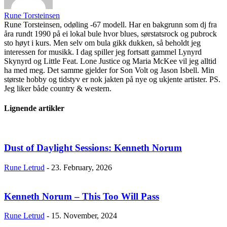
Rune Torsteinsen
Rune Torsteinsen, odøling -67 modell. Har en bakgrunn som dj fra
åra rundt 1990 på ei lokal bule hvor blues, sørstatsrock og pubrock
sto høyt i kurs. Men selv om bula gikk dukken, så beholdt jeg
interessen for musikk. I dag spiller jeg fortsatt gammel Lynyrd
Skynyrd og Little Feat. Lone Justice og Maria McKee vil jeg alltid
ha med meg. Det samme gjelder for Son Volt og Jason Isbell. Min
største hobby og tidstyv er nok jakten på nye og ukjente artister. PS.
Jeg liker både country & western.
Lignende artikler
Dust of Daylight Sessions: Kenneth Norum
Rune Letrud
-
23. February, 2026
Kenneth Norum – This Too Will Pass
Rune Letrud
-
15. November, 2024