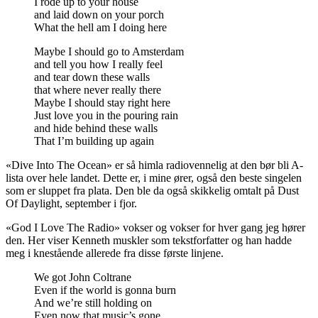
I rode up to your house
and laid down on your porch
What the hell am I doing here
Maybe I should go to Amsterdam
and tell you how I really feel
and tear down these walls
that where never really there
Maybe I should stay right here
Just love you in the pouring rain
and hide behind these walls
That I’m building up again
«Dive Into The Ocean» er så himla radiovennelig at den bør bli A-
lista over hele landet. Dette er, i mine ører, også den beste singelen
som er sluppet fra plata. Den ble da også skikkelig omtalt på Dust
Of Daylight, september i fjor.
«God I Love The Radio» vokser og vokser for hver gang jeg hører
den. Her viser Kenneth muskler som tekstforfatter og han hadde
meg i knestående allerede fra disse første linjene.
We got John Coltrane
Even if the world is gonna burn
And we’re still holding on
Even now that music’s gone