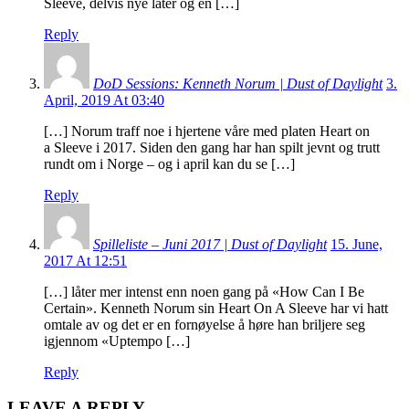
Sleeve, delvis nye låter og en […]
Reply
DoD Sessions: Kenneth Norum | Dust of Daylight
3.
April, 2019 At 03:40
[…] Norum traff noe i hjertene våre med platen Heart on
a Sleeve i 2017. Siden den gang har han spilt jevnt og trutt
rundt om i Norge – og i april kan du se […]
Reply
Spilleliste – Juni 2017 | Dust of Daylight
15. June,
2017 At 12:51
[…] låter mer intenst enn noen gang på «How Can I Be
Certain». Kenneth Norum sin Heart On A Sleeve har vi hatt
omtale av og det er en fornøyelse å høre han briljere seg
igjennom «Uptempo […]
Reply
LEAVE A REPLY