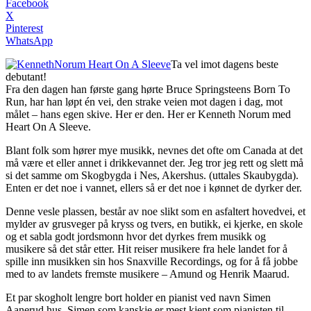
Facebook
X
Pinterest
WhatsApp
Ta vel imot dagens beste
debutant!
Fra den dagen han første gang hørte Bruce Springsteens Born To
Run, har han løpt én vei, den strake veien mot dagen i dag, mot
målet – hans egen skive. Her er den. Her er Kenneth Norum med
Heart On A Sleeve.
Blant folk som hører mye musikk, nevnes det ofte om Canada at det
må være et eller annet i drikkevannet der. Jeg tror jeg rett og slett må
si det samme om Skogbygda i Nes, Akershus. (uttales Skaubygda).
Enten er det noe i vannet, ellers så er det noe i kønnet de dyrker der.
Denne vesle plassen, består av noe slikt som en asfaltert hovedvei, et
mylder av grusveger på kryss og tvers, en butikk, ei kjerke, en skole
og et sabla godt jordsmonn hvor det dyrkes frem musikk og
musikere så det står etter. Hit reiser musikere fra hele landet for å
spille inn musikken sin hos Snaxville Recordings, og for å få jobbe
med to av landets fremste musikere – Amund og Henrik Maarud.
Et par skogholt lengre bort holder en pianist ved navn Simen
Aanerud hus. Simen som kanskje er mest kjent som pianisten til