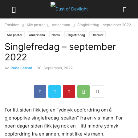
Forsiden
Alle poster
Americana
Singlefredag – september 2022
Alle poster
Americana
Norsk
Singlefredag
Omtaler
Singlefredag – september
Singler og EPer
2022
Av
Rune Letrud
-
30. September, 2022
For litt siden fikk jeg en “ydmyk oppfordring om å
gjenopplive singlefredag-spalten” fra en vis mann. For
noen dager siden fikk jeg nok en – litt mindre ydmyk –
oppfordring fra en annen, minst like vis mann.