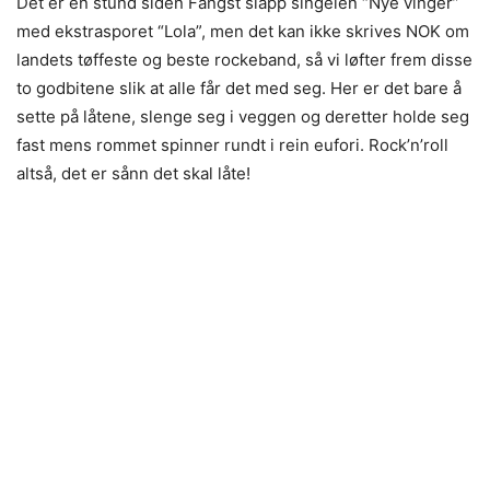
Det er en stund siden Fangst slapp singelen “Nye vinger”
med ekstrasporet “Lola”, men det kan ikke skrives NOK om
landets tøffeste og beste rockeband, så vi løfter frem disse
to godbitene slik at alle får det med seg. Her er det bare å
sette på låtene, slenge seg i veggen og deretter holde seg
fast mens rommet spinner rundt i rein eufori. Rock’n’roll
altså, det er sånn det skal låte!