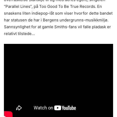
“Parallel Lines”, på Too Good To Be True Records. En
snaskens liten indiepop-låt som viser hvorfor dette bandet
har statusen de har i Bergens undergrunns-musikkmiljø.
Sannsynlighet for at gamle Smiths-fans vil falle pladask er
relativt tilstede…