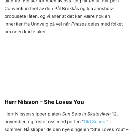
ukjente følelser for noen av oss. Jeg får en litt Fairport
Convention feel av den Pål Brekkås og Ida Jenshus-
produsete låten, og vi aner at det kan være nok en
innertier fra Unnveig på vei når
Phases
deles med folket
om noen korte uker.
Herr Nilsson – She Loves You
Herr Nilsson slipper platen
Sun Sets In Skuteviken
12.
november, og fristet oss med perlen “
Old School
” i
sommer. Nå slipper de den nye singelen “She Loves You” –