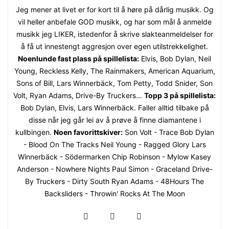
Jeg mener at livet er for kort til å høre på dårlig musikk. Og
vil heller anbefale GOD musikk, og har som mål å anmelde
musikk jeg LIKER, istedenfor å skrive slakteanmeldelser for
å få ut innestengt aggresjon over egen utilstrekkelighet.
Noenlunde fast plass på spillelista:
Elvis, Bob Dylan, Neil
Young, Reckless Kelly, The Rainmakers, American Aquarium,
Sons of Bill, Lars Winnerbäck, Tom Petty, Todd Snider, Son
Volt, Ryan Adams, Drive-By Truckers...
Topp 3 på spillelista:
Bob Dylan, Elvis, Lars Winnerbäck. Faller alltid tilbake på
disse når jeg går lei av å prøve å finne diamantene i
kullbingen.
Noen favorittskiver:
Son Volt - Trace Bob Dylan
- Blood On The Tracks Neil Young - Ragged Glory Lars
Winnerbäck - Södermarken Chip Robinson - Mylow Kasey
Anderson - Nowhere Nights Paul Simon - Graceland Drive-
By Truckers - Dirty South Ryan Adams - 48Hours The
Backsliders - Throwin' Rocks At The Moon