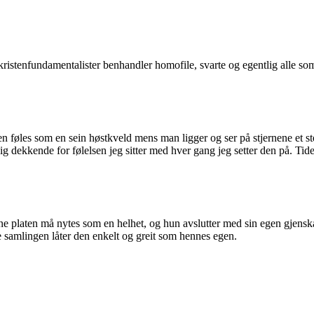
stenfundamentalister benhandler homofile, svarte og egentlig alle som i
n føles som en sein høstkveld mens man ligger og ser på stjernene et s
g dekkende for følelsen jeg sitter med hver gang jeg setter den på. Tiden
enne platen må nytes som en helhet, og hun avslutter med sin egen gje
e samlingen låter den enkelt og greit som hennes egen.