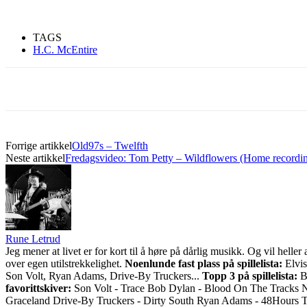
TAGS
H.C. McEntire
Forrige artikkel
Old97s – Twelfth
Neste artikkel
Fredagsvideo: Tom Petty – Wildflowers (Home recordi
Rune Letrud
Jeg mener at livet er for kort til å høre på dårlig musikk. Og vil he
over egen utilstrekkelighet.
Noenlunde fast plass på spillelista:
Elvis
Son Volt, Ryan Adams, Drive-By Truckers...
Topp 3 på spillelista:
Bo
favorittskiver:
Son Volt - Trace Bob Dylan - Blood On The Tracks 
Graceland Drive-By Truckers - Dirty South Ryan Adams - 48Hours 