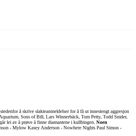
tedenfor å skrive slakteanmeldelser for å få ut innestengt aggresjon
quarium, Sons of Bill, Lars Winnerbäck, Tom Petty, Todd Snider,
går lei av å prøve å finne diamantene i kullbingen.
Noen
inson - Mylow Kasey Anderson - Nowhere Nights Paul Simon -