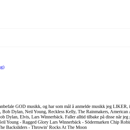
ng)
ller anbefale GOD musikk, og har som mål å anmelde musikk jeg LIKER, is
, Bob Dylan, Neil Young, Reckless Kelly, The Rainmakers, American A
b Dylan, Elvis, Lars Winnerbäck. Faller alltid tilbake på disse når jeg 
Neil Young - Ragged Glory Lars Winnerbäck - Södermarken Chip Rob
The Backsliders - Throwin' Rocks At The Moon