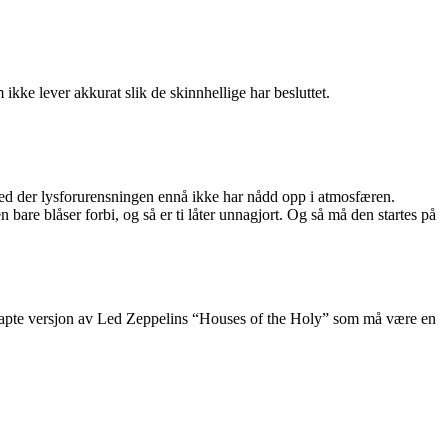
kke lever akkurat slik de skinnhellige har besluttet.
ted der lysforurensningen ennå ikke har nådd opp i atmosfæren.
 bare blåser forbi, og så er ti låter unnagjort. Og så må den startes på
nskapte versjon av Led Zeppelins “Houses of the Holy” som må være en