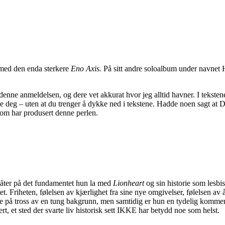
ed den enda sterkere
Eno Axis.
På sitt andre soloalbum under navnet 
 denne anmeldelsen, og dere vet akkurat hvor jeg alltid havner. I teksten
le deg – uten at du trenger å dykke ned i tekstene. Hadde noen sagt at Da
om har produsert denne perlen.
åter på det fundamentet hun la med
Lionheart
og sin historie som lesbis
ntet. Friheten, følelsen av kjærlighet fra sine nye omgivelser, følelsen 
ede på tross av en tung bakgrunn, men samtidig er hun en tydelig kommen
t, et sted der svarte liv historisk sett IKKE har betydd noe som helst.