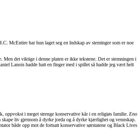
H.C. McEntire har hun laget seg en lndskap av steminger som er noe
e. Men det viktige i denne platen er ikke tekstene. Det er stemningen i
niel Lanois hadde hatt en finger med i spillet så hadde jeg vært helt
k, oppvokst i meget strenge konservative kår i en religiøs familie.
Eno
av å skape liv gjennom å dyrke jorda og å dyrke kjærlighet og vennskap.
tator både opp mot de fortsatt konservative sørstatene og Black Lives