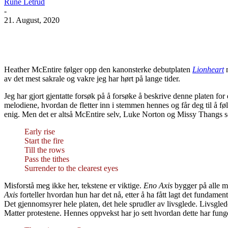
Rune Letrud
-
21. August, 2020
Facebook
X
Pinterest
WhatsApp
Heather McEntire følger opp den kanonsterke debutplaten
Lionheart
m
av det mest sakrale og vakre jeg har hørt på lange tider.
Jeg har gjort gjentatte forsøk på å forsøke å beskrive denne platen for
melodiene, hvordan de fletter inn i stemmen hennes og får deg til å fø
enig. Men det er altså McEntire selv, Luke Norton og Missy Thangs s
Early rise
Start the fire
Till the rows
Pass the tithes
Surrender to the clearest eyes
Misforstå meg ikke her, tekstene er viktige.
Eno Axis
bygger på alle m
Axis
forteller hvordan hun har det nå, etter å ha fått lagt det fundame
Det gjennomsyrer hele platen, det hele sprudler av livsglede. Livsgl
Matter protestene. Hennes oppvekst har jo sett hvordan dette har funger