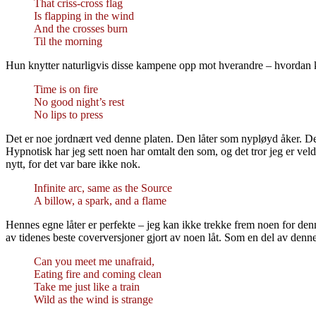
That criss-cross flag
Is flapping in the wind
And the crosses burn
Til the morning
Hun knytter naturligvis disse kampene opp mot hverandre – hvordan kri
Time is on fire
No good night’s rest
No lips to press
Det er noe jordnært ved denne platen. Den låter som nypløyd åker. De
Hypnotisk har jeg sett noen har omtalt den som, og det tror jeg er veldi
nytt, for det var bare ikke nok.
Infinite arc, same as the Source
A billow, a spark, and a flame
Hennes egne låter er perfekte – jeg kan ikke trekke frem noen for d
av tidenes beste coverversjoner gjort av noen låt. Som en del av denn
Can you meet me unafraid,
Eating fire and coming clean
Take me just like a train
Wild as the wind is strange