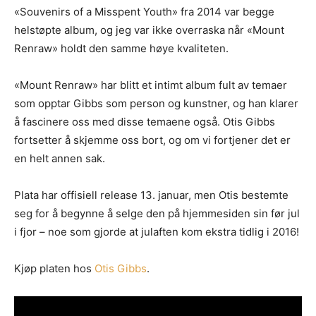
«Souvenirs of a Misspent Youth» fra 2014 var begge
Litt om deg. Om prosjektet ditt, og når det er release osv.
helstøpte album, og jeg var ikke overraska når «Mount
Link til et sted der vi kan høre et eksempel uten å
Renraw» holdt den samme høye kvaliteten.
måtte
lete
etter musikken din. Og uten å måtte logge
inn…
«Mount Renraw» har blitt et intimt album fult av temaer
(gode eksempler er f.eks Soundcloud og YouTube. Dårlige
som opptar Gibbs som person og kunstner, og han klarer
er Spotify og Tidal.)
Platen som nedlastbar MP3
. Dropbox er fint, eller et av
å fascinere oss med disse temaene også. Otis Gibbs
de andre hundrevis av fildelingsverktøyene som finnes. En
fortsetter å skjemme oss bort, og om vi fortjener det er
stream på Soundcloud er fint, men vi vil uansettpå et
en helt annen sak.
tidspunkt spørre deg om MP3er hvis musikken skal
vurderes.
Plata har offisiell release 13. januar, men Otis bestemte
IKKE send linker til Spotify, Tidal eller iTunes som eneste
seg for å begynne å selge den på hjemmesiden sin før jul
sted å høre musikken
. Flere i redaksjonen styrer unna
i fjor – noe som gjorde at julaften kom ekstra tidlig i 2016!
disse stedene, så henvendelser med linker dit som eneste
sted får dessverre møte “delete”-knappen.
Gjerne en link til en EPK som beskriver prosjektet ditt
.
Kjøp platen hos
Otis Gibbs
.
Og gjerne linker til din nettside eller en Facebookside hvor
vi kan lese litt mer om deg.
Link til nedlastbare pressebilder. Og coverbilde til platen.