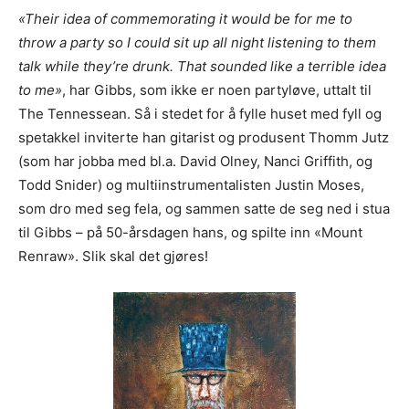
«Their idea of commemorating it would be for me to
throw a party so I could sit up all night listening to them
talk while they’re drunk. That sounded like a terrible idea
to me»
, har Gibbs, som ikke er noen partyløve, uttalt til
The Tennessean. Så i stedet for å fylle huset med fyll og
spetakkel inviterte han gitarist og produsent Thomm Jutz
(som har jobba med bl.a. David Olney, Nanci Griffith, og
Todd Snider) og multiinstrumentalisten Justin Moses,
som dro med seg fela, og sammen satte de seg ned i stua
til Gibbs – på 50-årsdagen hans, og spilte inn «Mount
Renraw». Slik skal det gjøres!