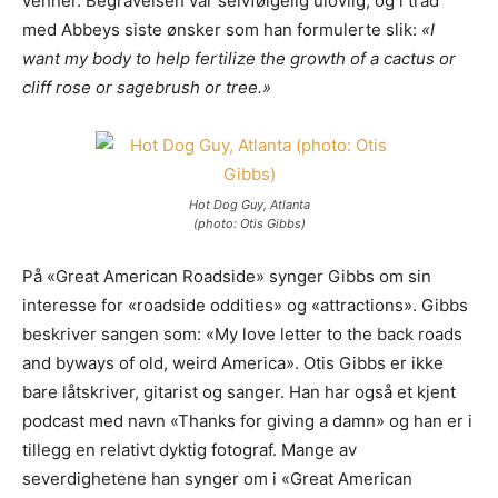
venner. Begravelsen var selvfølgelig ulovlig, og i tråd
med Abbeys siste ønsker som han formulerte slik:
«I
want my body to help fertilize the growth of a cactus or
cliff rose or sagebrush or tree.»
Hot Dog Guy, Atlanta
(photo: Otis Gibbs)
På «Great American Roadside» synger Gibbs om sin
interesse for «roadside oddities» og «attractions». Gibbs
beskriver sangen som: «My love letter to the back roads
and byways of old, weird America». Otis Gibbs er ikke
bare låtskriver, gitarist og sanger. Han har også et kjent
podcast med navn «Thanks for giving a damn» og han er i
tillegg en relativt dyktig fotograf. Mange av
severdighetene han synger om i «Great American