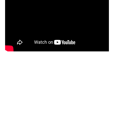
Minst 1024px bredde er fint.
Det er lov å purre oss opp etter en liten stund.
Erfaringsmessig så er det uhyre vanskelig å få hørt og sjekket
alt, så en høflig påminnelse om at du har sendt oss musikken
din er godt innafor.
Og vi er hverken så strenge eller skumle som disse punktene
skulle tilsi