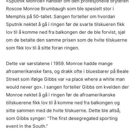
«Sputnik Monroe» handler om den profesjonelle bryteren
Roscoe Monroe Brumbaugh som ble spesielt stor i
Memphis på 50-tallet. Sangen forteller om hvordan
Sputnik nektet å gå i ringen før de svarte tilskueren fikk
lov til å komme ned fra balkongen der de ble forvist, sjøl
om de betalte den samme prisen som de hvite tilskuerne
som fikk lov til å sitte foran ringen.
Dette var sørstatene i 1959. Monroe hadde mange
afroamerikanske fans, og drakk ofte i bluesbarer på Beale
Street som ifølge Gibbs var «a place where a white man
would never go». I sangen forteller Gibbs om kvelden der
Monroe nektet å gå i ringen før de afroamerikanske
tillskuerene fikk lov til å komme ned fra balkongen og
sitte sammen med de hvite tilskuerne. Dette ble altså,
som Gibbs synger: “The first desegregated sporting
event in the South.”