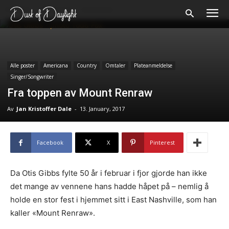
Forsiden
Alle poster
Americana
Alle poster
Americana
Country
Omtaler
Plateanmeldelse
Singer/Songwriter
Fra toppen av Mount Renraw
Av
Jan Kristoffer Dale
-
13. January, 2017
Facebook
X
Pinterest
Da Otis Gibbs fylte 50 år i februar i fjor gjorde han ikke
det mange av vennene hans hadde håpet på – nemlig å
holde en stor fest i hjemmet sitt i East Nashville, som han
kaller «Mount Renraw».