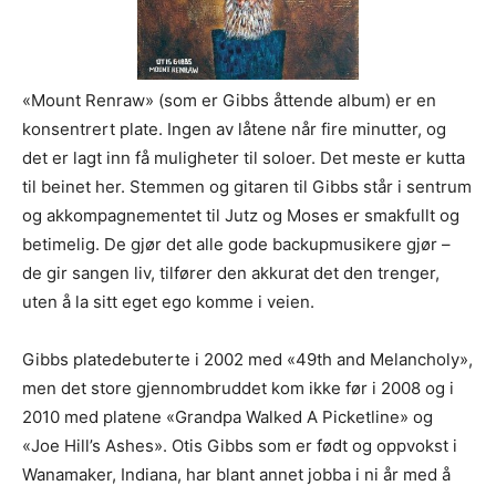
«Mount Renraw» (som er Gibbs åttende album) er en
konsentrert plate. Ingen av låtene når fire minutter, og
det er lagt inn få muligheter til soloer. Det meste er kutta
til beinet her. Stemmen og gitaren til Gibbs står i sentrum
og akkompagnementet til Jutz og Moses er smakfullt og
betimelig. De gjør det alle gode backupmusikere gjør –
de gir sangen liv, tilfører den akkurat det den trenger,
uten å la sitt eget ego komme i veien.
Gibbs platedebuterte i 2002 med «49th and Melancholy»,
men det store gjennombruddet kom ikke før i 2008 og i
2010 med platene «Grandpa Walked A Picketline» og
«Joe Hill’s Ashes». Otis Gibbs som er født og oppvokst i
Wanamaker, Indiana, har blant annet jobba i ni år med å