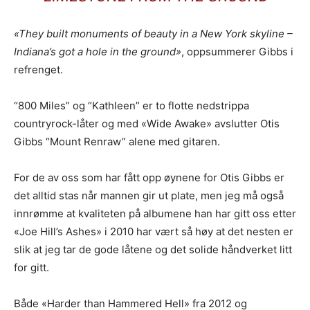
«They built monuments of beauty in a New York skyline –
Indiana’s got a hole in the ground»
, oppsummerer Gibbs i
refrenget.
Ønsker du omtale på Dust of Daylight?
“800 Miles” og “Kathleen” er to flotte nedstrippa
countryrock-låter og med «Wide Awake» avslutter Otis
Gibbs “Mount Renraw” alene med gitaren.
For de av oss som har fått opp øynene for Otis Gibbs er
det alltid stas når mannen gir ut plate, men jeg må også
Les bloggen.
Passer din musikk inn blant platene vi skriver
innrømme at kvaliteten på albumene han har gitt oss etter
om? Dust of Daylight er på mange måter en nisjeblogg, så
«Joe Hill’s Ashes» i 2010 har vært så høy at det nesten er
sjekk om din musikk ligger i noen av kategoriene vi fokuserer
slik at jeg tar de gode låtene og det solide håndverket litt
på. På den måten slipper både du og vi å kaste bort tid.
for gitt.
Musikken din passer inn. Kult! Send oss en epost på
review@musikkbloggen.no
.
Både «Harder than Hammered Hell» fra 2012 og
Den bør som MINIMUM inneholde følgende: