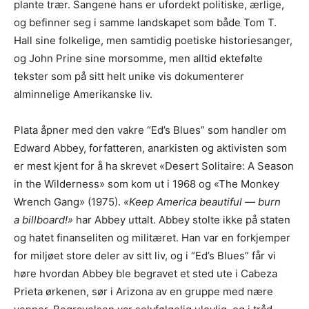
plante trær. Sangene hans er ufordekt politiske, ærlige,
og befinner seg i samme landskapet som både Tom T.
Hall sine folkelige, men samtidig poetiske historiesanger,
og John Prine sine morsomme, men alltid ektefølte
tekster som på sitt helt unike vis dokumenterer
alminnelige Amerikanske liv.
Plata åpner med den vakre “Ed’s Blues” som handler om
Edward Abbey, forfatteren, anarkisten og aktivisten som
er mest kjent for å ha skrevet «Desert Solitaire: A Season
in the Wilderness» som kom ut i 1968 og «The Monkey
Wrench Gang» (1975).
«Keep America beautiful — burn
a billboard!»
har Abbey uttalt. Abbey stolte ikke på staten
og hatet finanseliten og militæret. Han var en forkjemper
for miljøet store deler av sitt liv, og i “Ed’s Blues” får vi
høre hvordan Abbey ble begravet et sted ute i Cabeza
Prieta ørkenen, sør i Arizona av en gruppe med nære