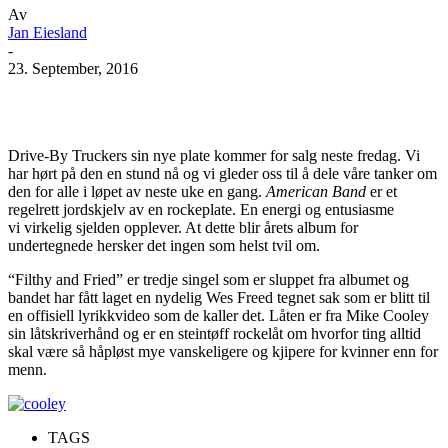
Av
Jan Eiesland
-
23. September, 2016
Facebook
X
Pinterest
WhatsApp
Drive-By Truckers sin nye plate kommer for salg neste fredag. Vi
har hørt på den en stund nå og vi gleder oss til å dele våre tanker om
den for alle i løpet av neste uke en gang.
American Band
er et
regelrett jordskjelv av en rockeplate. En energi og entusiasme
vi virkelig sjelden opplever. At dette blir årets album for
undertegnede hersker det ingen som helst tvil om.
“Filthy and Fried” er tredje singel som er sluppet fra albumet og
bandet har fått laget en nydelig Wes Freed tegnet sak som er blitt til
en offisiell lyrikkvideo som de kaller det. Låten er fra Mike Cooley
sin låtskriverhånd og er en steintøff rockelåt om hvorfor ting alltid
skal være så håpløst mye vanskeligere og kjipere for kvinner enn for
menn.
TAGS