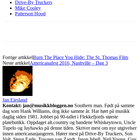
Drive-By Truckers
Mike Cooley
Patterson Hood
Forrige artikkel
Burn The Place You Hide: The St. Thomas Film
Neste artikkel
Americanafest 2016, Nashville – Dag 3
Jan Eiesland
Kontakt: jan@musikkbloggen.no
Southern man. Født på samme
dag som Hank Williams, dog ikke samme år. Har hørt på musikk
daglig siden 1981. Jobbet på 90-tallet i Flekkefjords største
platebutikk. Oppdaget alt.country og bandene Whiskeytown, Uncle
Tupelo og Jayhawks på denne tiden. Skriver mest om nye utgivelser
innen americanasjangeren. Hører mest på Drive-By Truckers, Son
Volt, Steve Earle, Townes van Zandt, Jason Isbell, Neil Young, Guy