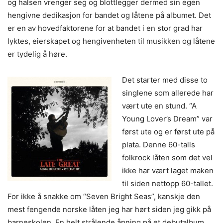
og halsen vrenger seg og blottlegger dermed sin egen
hengivne dedikasjon for bandet og låtene på albumet. Det
er en av hovedfaktorene for at bandet i en stor grad har
lyktes, eierskapet og hengivenheten til musikken og låtene
er tydelig å høre.
Det starter med disse to
singlene som allerede har
vært ute en stund. “A
Young Lover’s Dream” var
først ute og er først ute på
plata. Denne 60-talls
folkrock låten som det vel
ikke har vært laget maken
til siden nettopp 60-tallet.
For ikke å snakke om “Seven Bright Seas”, kanskje den
mest fengende norske låten jeg har hørt siden jeg gikk på
barneskolen. En helt strålende åpning på et debutalbum,