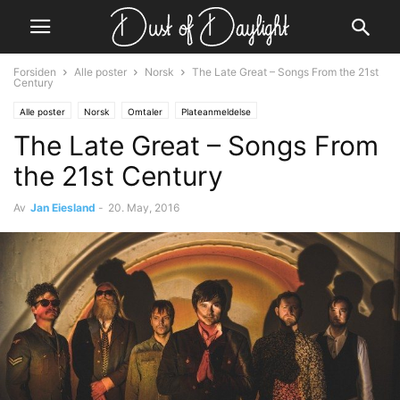
Forsiden
Alle poster
Norsk
The Late Great – Songs From the 21st
Century
Alle poster
Norsk
Omtaler
Plateanmeldelse
The Late Great – Songs From
the 21st Century
Av
Jan Eiesland
-
20. May, 2016