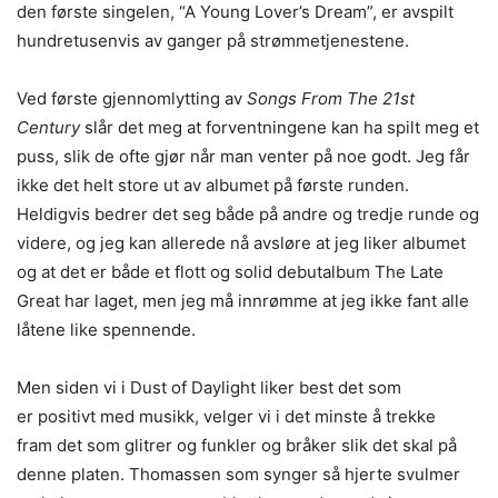
den første singelen, “A Young Lover’s Dream”, er avspilt
hundretusenvis av ganger på strømmetjenestene.
Ved første gjennomlytting av
Songs From The 21st
Century
slår det meg at forventningene kan ha spilt meg et
puss, slik de ofte gjør når man venter på noe godt. Jeg får
ikke det helt store ut av albumet på første runden.
Heldigvis bedrer det seg både på andre og tredje runde og
videre, og jeg kan allerede nå avsløre at jeg liker albumet
og at det er både et flott og solid debutalbum The Late
Great har laget, men jeg må innrømme at jeg ikke fant alle
låtene like spennende.
Men siden vi i Dust of Daylight liker best det som
er positivt med musikk, velger vi i det minste å trekke
fram det som glitrer og funkler og bråker slik det skal på
denne platen. Thomassen som synger så hjerte svulmer