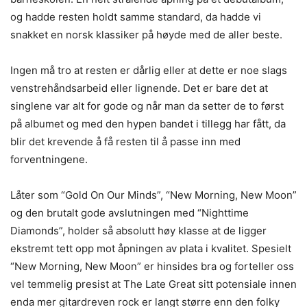
og hadde resten holdt samme standard, da hadde vi
snakket en norsk klassiker på høyde med de aller beste.
Ingen må tro at resten er dårlig eller at dette er noe slags
venstrehåndsarbeid eller lignende. Det er bare det at
singlene var alt for gode og når man da setter de to først
på albumet og med den hypen bandet i tillegg har fått, da
blir det krevende å få resten til å passe inn med
forventningene.
Låter som “Gold On Our Minds”, “New Morning, New Moon”
og den brutalt gode avslutningen med “Nighttime
Diamonds”, holder så absolutt høy klasse at de ligger
ekstremt tett opp mot åpningen av plata i kvalitet. Spesielt
“New Morning, New Moon” er hinsides bra og forteller oss
vel temmelig presist at The Late Great sitt potensiale innen
enda mer gitardreven rock er langt større enn den folky