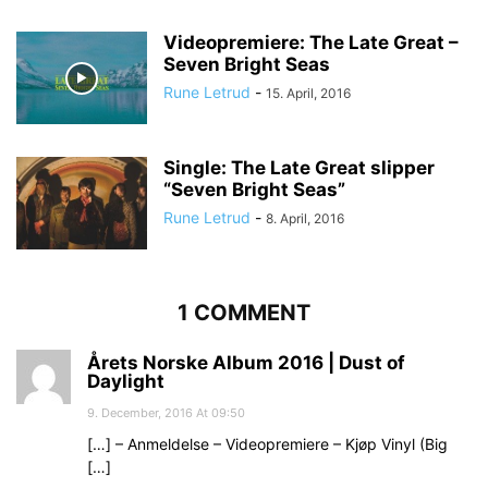
Videopremiere: The Late Great –
Seven Bright Seas
Rune Letrud
-
15. April, 2016
Single: The Late Great slipper
“Seven Bright Seas”
Rune Letrud
-
8. April, 2016
1 COMMENT
Årets Norske Album 2016 | Dust of
Daylight
9. December, 2016 At 09:50
[…] – Anmeldelse – Videopremiere – Kjøp Vinyl (Big
[…]