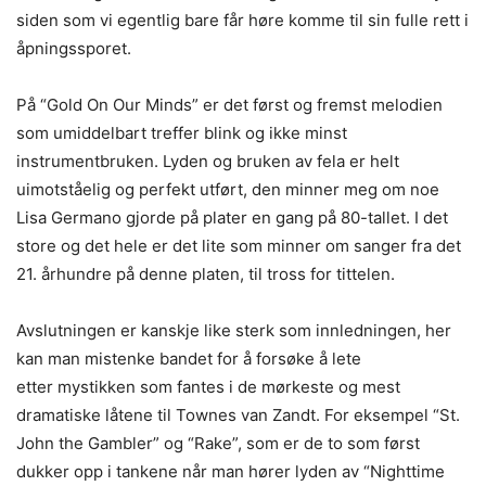
siden som vi egentlig bare får høre komme til sin fulle rett i
åpningssporet.
På “Gold On Our Minds” er det først og fremst melodien
som umiddelbart treffer blink og ikke minst
instrumentbruken. Lyden og bruken av fela er helt
uimotståelig og perfekt utført, den minner meg om noe
Lisa Germano gjorde på plater en gang på 80-tallet. I det
store og det hele er det lite som minner om sanger fra det
21. århundre på denne platen, til tross for tittelen.
Avslutningen er kanskje like sterk som innledningen, her
kan man mistenke bandet for å forsøke å lete
etter mystikken som fantes i de mørkeste og mest
dramatiske låtene til Townes van Zandt. For eksempel “St.
John the Gambler” og “Rake”, som er de to som først
dukker opp i tankene når man hører lyden av “Nighttime