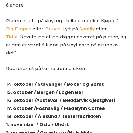
å angre.
Erfaringsmessig så er det uhyre vanskelig å få hørt og sjekket
alt, så en høflig påminnelse om at du har sendt oss musikken
din er godt innafor.
Platen er ute på vinyl og digitale medier. Kjøp på
Big Dipper
eller
iTunes.
Lytt på
Spotify
eller
Og vi er hverken så strenge eller skumle som disse punktene
skulle tilsi
Tidal.
Nevnte jeg at jeg digger coveret på platen, og
at den er verdt å kjøpe på vinyl bare på grunn av
det?
Rudi drar ut på turnè denne uken:
14. oktober / Stavanger / Bøker og Børst
15. oktober / Bergen / Logen Bar
16. oktober /Austevoll / Bekkjarvik Gjestgiveri
17. oktober /Fosnavåg / Madelynn Coffee
18. oktober / Ålesund / Teaterfabrikken
1. november / Oslo / Uhørt
5. november / Gøterborg /Holy Moly