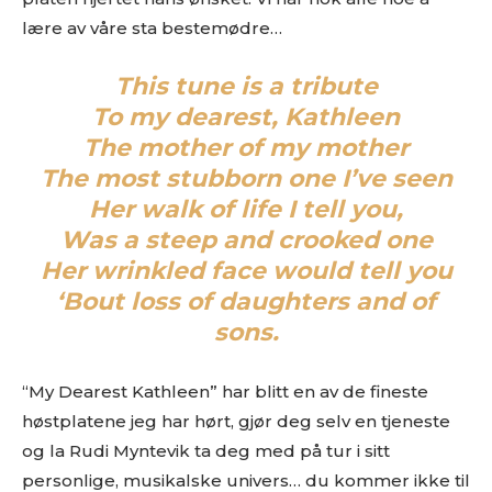
Link til et sted der vi kan høre et eksempel uten å
lære av våre sta bestemødre…
måtte
lete
etter musikken din. Og uten å måtte logge
inn…
This tune is a tribute
(gode eksempler er f.eks Soundcloud og YouTube. Dårlige
er Spotify og Tidal.)
To my dearest, Kathleen
Platen som nedlastbar MP3
. Dropbox er fint, eller et av
The mother of my mother
de andre hundrevis av fildelingsverktøyene som finnes. En
The most stubborn one I’ve seen
stream på Soundcloud er fint, men vi vil uansettpå et
Her walk of life I tell you,
tidspunkt spørre deg om MP3er hvis musikken skal
vurderes.
Was a steep and crooked one
IKKE send linker til Spotify, Tidal eller iTunes som eneste
Her wrinkled face would tell you
sted å høre musikken
. Flere i redaksjonen styrer unna
‘Bout loss of daughters and of
disse stedene, så henvendelser med linker dit som eneste
sons.
sted får dessverre møte “delete”-knappen.
Gjerne en link til en EPK som beskriver prosjektet ditt
.
Og gjerne linker til din nettside eller en Facebookside hvor
“My Dearest Kathleen” har blitt en av de fineste
vi kan lese litt mer om deg.
høstplatene jeg har hørt, gjør deg selv en tjeneste
Link til nedlastbare pressebilder. Og coverbilde til platen.
og la Rudi Myntevik ta deg med på tur i sitt
Minst 1024px bredde er fint.
personlige, musikalske univers… du kommer ikke til
Det er lov å purre oss opp etter en liten stund.