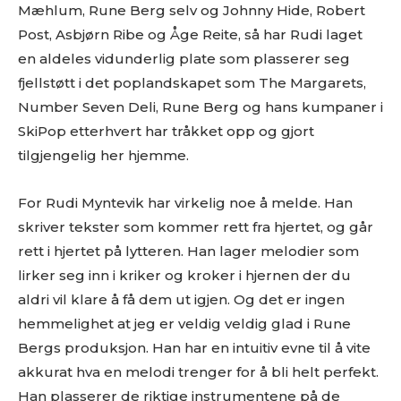
Mæhlum, Rune Berg selv og Johnny Hide, Robert
Post, Asbjørn Ribe og Åge Reite, så har Rudi laget
en aldeles vidunderlig plate som plasserer seg
fjellstøtt i det poplandskapet som The Margarets,
Number Seven Deli, Rune Berg og hans kumpaner i
SkiPop etterhvert har tråkket opp og gjort
tilgjengelig her hjemme.
For Rudi Myntevik har virkelig noe å melde. Han
skriver tekster som kommer rett fra hjertet, og går
rett i hjertet på lytteren. Han lager melodier som
lirker seg inn i kriker og kroker i hjernen der du
aldri vil klare å få dem ut igjen. Og det er ingen
hemmelighet at jeg er veldig veldig glad i Rune
Bergs produksjon. Han har en intuitiv evne til å vite
akkurat hva en melodi trenger for å bli helt perfekt.
Han plasserer de riktige instrumentene på de