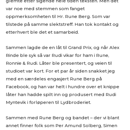
glemte etter sigende hele tiden teksten. Men det
var noe med stemmen som fanget
oppmerksomheten til Hr. Rune Berg. Som var
tilstede på samme slektstreff. Han tok kontakt og
etterhvert ble det et samarbeid.
Sammen lagde de en låt til Grand Prix, og når Alex
Rinde ble syk så var Rudi vikar for ham i Rune,
Ronnie & Rudi. Låter ble presentert, og veien til
studioet var kort. For et par år siden snakket jeg
med en særdeles engasjert Rune Berg på
Facebook, og han var helt i hundre over et knippe
låter han hadde spilt inn og produsert med Rudi
Myntevik i forløperen til Lydbroderiet.
Sammen med Rune Berg og bandet – der vi blant
annet finner folk som Per Amund Solberg, Simen