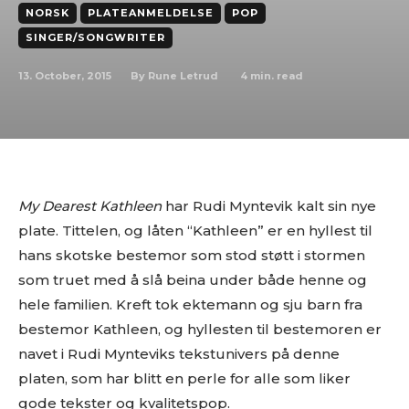
NORSK
PLATEANMELDELSE
POP
SINGER/SONGWRITER
13. October, 2015
4
min. read
By
Rune Letrud
My Dearest Kathleen
har Rudi Myntevik kalt sin nye
plate. Tittelen, og låten “Kathleen” er en hyllest til
hans skotske bestemor som stod støtt i stormen
som truet med å slå beina under både henne og
hele familien. Kreft tok ektemann og sju barn fra
bestemor Kathleen, og hyllesten til bestemoren er
navet i Rudi Mynteviks tekstunivers på denne
platen, som har blitt en perle for alle som liker
gode tekster og kvalitetspop.