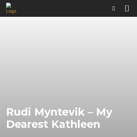
Rudi Myntevik – My
Dearest Kathleen