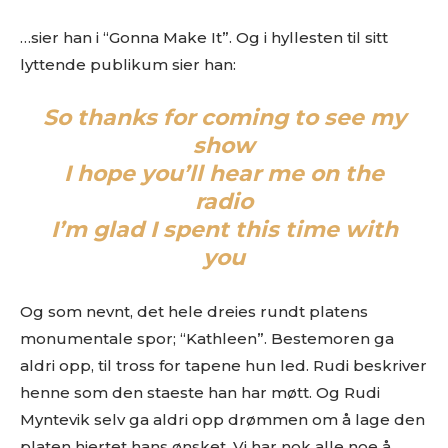
…sier han i “Gonna Make It”. Og i hyllesten til sitt
Ønsker du omtale på Dust of Daylight?
lyttende publikum sier han:
So thanks for coming to see my
show
I hope you’ll hear me on the
radio
I’m glad
I spent this time with
you
Les bloggen.
Passer din musikk inn blant platene vi skriver
om? Dust of Daylight er på mange måter en nisjeblogg, så
sjekk om din musikk ligger i noen av kategoriene vi fokuserer
Og som nevnt, det hele dreies rundt platens
på. På den måten slipper både du og vi å kaste bort tid.
monumentale spor; “Kathleen”. Bestemoren ga
Musikken din passer inn. Kult! Send oss en epost på
aldri opp, til tross for tapene hun led. Rudi beskriver
review@musikkbloggen.no
.
Den bør som MINIMUM inneholde følgende:
henne som den staeste han har møtt. Og Rudi
Myntevik selv ga aldri opp drømmen om å lage den
Litt om deg. Om prosjektet ditt, og når det er release osv.
platen hjertet hans ønsket. Vi har nok alle noe å