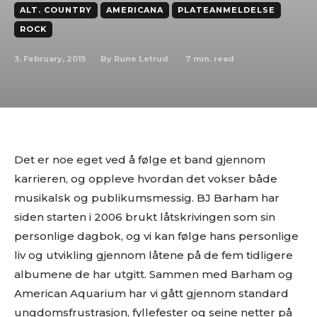
ALT. COUNTRY
AMERICANA
PLATEANMELDELSE
ROCK
3. February, 2015
7
min. read
By
Rune Letrud
Det er noe eget ved å følge et band gjennom
karrieren, og oppleve hvordan det vokser både
musikalsk og publikumsmessig. BJ Barham har
siden starten i 2006 brukt låtskrivingen som sin
personlige dagbok, og vi kan følge hans personlige
liv og utvikling gjennom låtene på de fem tidligere
albumene de har utgitt. Sammen med Barham og
American Aquarium har vi gått gjennom standard
ungdomsfrustrasjon, fyllefester og seine netter på