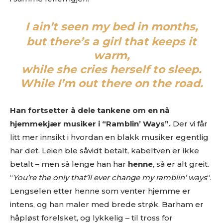
I ain’t seen my bed in months,
but there’s a girl that keeps it
warm,
while she cries herself to sleep.
While I’m out there on the road.
Les bloggen.
Passer din musikk inn blant platene vi skriver
om? Dust of Daylight er på mange måter en nisjeblogg, så
Han fortsetter å dele tankene om en nå
sjekk om din musikk ligger i noen av kategoriene vi fokuserer
hjemmekjær musiker i “Ramblin’ Ways”.
Der vi får
på. På den måten slipper både du og vi å kaste bort tid.
litt mer innsikt i hvordan en blakk musiker egentlig
Musikken din passer inn. Kult! Send oss en epost på
review@musikkbloggen.no
.
har det. Leien ble såvidt betalt, kabeltven er ikke
Den bør som MINIMUM inneholde følgende:
betalt – men så lenge han har
henne
,
så er alt greit.
“
You’re the only that’ll ever change my ramblin’ ways
“.
Litt om deg. Om prosjektet ditt, og når det er release osv.
Lengselen etter henne som venter hjemme er
Link til et sted der vi kan høre et eksempel uten å
intens, og han maler med brede strøk. Barham er
måtte
lete
etter musikken din. Og uten å måtte logge
inn…
håpløst forelsket, og lykkelig – til tross for