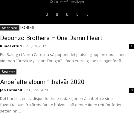
© Dust of Daylight
MORE STORIES
Americana
Debonzo Brothers – One Damn Heart
Rune Letrud
-
23. July, 2012
1
Fra Raleigh i North Carolina så poppet det plutselig opp en epost med
videoen "Break My Heart Tonight". Låten er trolig spesiallaget for å...
Årslister
Anbefalte album 1.halvår 2020
Jan Eiesland
-
23. June, 2020
0
Det har blitt en tradisjon for hele redaksjonen å anbefale sine
favorittalbum fra årets første halvdel, på denne tiden rett før ferien
setter inn....