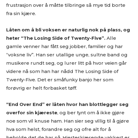
(gode eksempler er f.eks Soundcloud og YouTube. Dårlige
frustrasjon over å måtte tilbringe så mye tid borte
er Spotify og Tidal.)
fra sin kjære.
Platen som nedlastbar MP3
. Dropbox er fint, eller et av
de andre hundrevis av fildelingsverktøyene som finnes. En
Låten om å bli voksen er naturlig nok på plass, og
stream på Soundcloud er fint, men vi vil uansettpå et
tidspunkt spørre deg om MP3er hvis musikken skal
heter “The Losing Side of Twenty-Five”.
Alle
vurderes.
gamle venner har fått seg jobber, familier og har
IKKE send linker til Spotify, Tidal eller iTunes som eneste
“voksne liv”. Han ser utallige unge, sultne band og
sted å høre musikken
. Flere i redaksjonen styrer unna
musikere rundt seg, og lurer litt på hvor veien går
disse stedene, så henvendelser med linker dit som eneste
videre nå som han har nådd The Losing Side of
sted får dessverre møte “delete”-knappen.
Twenty-Five. Det er småfunky banjo her som
Gjerne en link til en EPK som beskriver prosjektet ditt
.
Og gjerne linker til din nettside eller en Facebookside hvor
forøvrig er helt forbasket tøff.
vi kan lese litt mer om deg.
Link til nedlastbare pressebilder. Og coverbilde til platen.
“End Over End” er låten hvor han blottlegger seg
Minst 1024px bredde er fint.
overfor sin kjæreste
, og ber tynt om å ikke gjøre
Det er lov å purre oss opp etter en liten stund.
noe som vil knuse ham. Han sier seg villig til å gjøre
Erfaringsmessig så er det uhyre vanskelig å få hørt og sjekket
alt, så en høflig påminnelse om at du har sendt oss musikken
hva som helst, forandre seg og ofre alt for å
din er godt innafor.
beholde det de har nå. Hjerteskjærende vakkert er