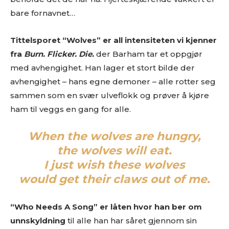
bare fornavnet…
Og vi er hverken så strenge eller skumle som disse punktene
skulle tilsi
Tittelsporet “Wolves” er all intensiteten vi kjenner
fra
Burn. Flicker. Die.
der Barham tar et oppgjør
med avhengighet. Han lager et stort bilde der
avhengighet – hans egne demoner – alle rotter seg
sammen som en svær ulveflokk og prøver å kjøre
ham til veggs en gang for alle.
When the wolves are hungry,
the wolves will eat.
I just wish these wolves
would get their claws out of me.
“Who Needs A Song” er låten hvor han ber om
unnskyldning
til alle han har såret gjennom sin