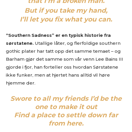
that I’m a broken man.
But if you take my hand,
I’ll let you fix what you can.
“Southern Sadness” er en typisk historie fra
sørstatene.
Utallige låter, og flerfoldige southern
gothic plater har tatt opp det samme temaet – og
Barham gjør det samme som vår venn Lee Bains III
gjorde i fjor, han forteller oss hvordan Sørstatene
ikke funker, men at hjertet hans alltid vil høre
hjemme der.
Swore to all my friends I’d be the
one to make it out
Find a place to settle down far
from here.