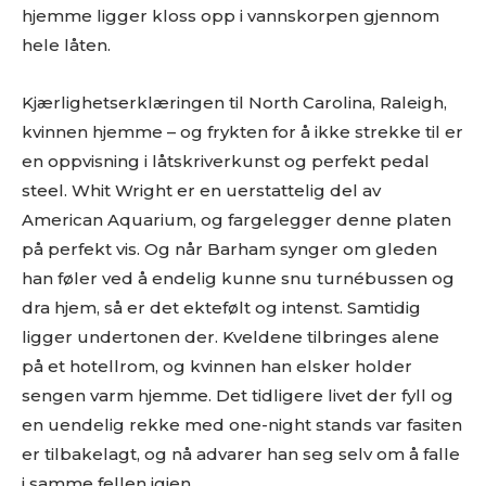
hjemme ligger kloss opp i vannskorpen gjennom
hele låten.
Kjærlighetserklæringen til North Carolina, Raleigh,
kvinnen hjemme – og frykten for å ikke strekke til er
en oppvisning i låtskriverkunst og perfekt pedal
steel. Whit Wright er en uerstattelig del av
American Aquarium, og fargelegger denne platen
på perfekt vis. Og når Barham synger om gleden
han føler ved å endelig kunne snu turnébussen og
dra hjem, så er det ektefølt og intenst. Samtidig
ligger undertonen der. Kveldene tilbringes alene
på et hotellrom, og kvinnen han elsker holder
sengen varm hjemme. Det tidligere livet der fyll og
en uendelig rekke med one-night stands var fasiten
er tilbakelagt, og nå advarer han seg selv om å falle
Ønsker du omtale på Dust of Daylight?
i samme fellen igjen.