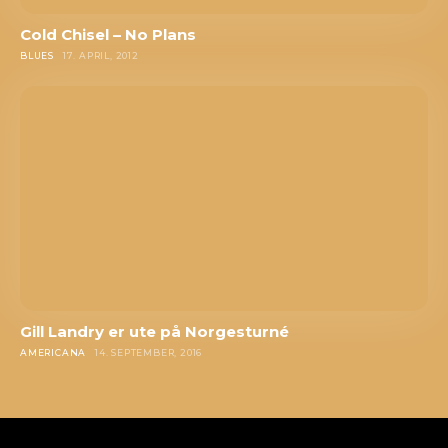
Cold Chisel – No Plans
BLUES
17. APRIL, 2012
Gill Landry er ute på Norgesturné
AMERICANA
14. SEPTEMBER, 2016