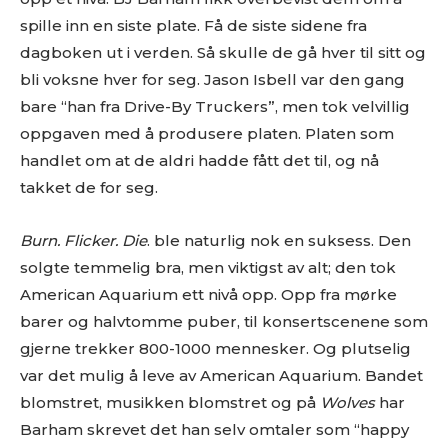
spille inn en siste plate. Få de siste sidene fra
dagboken ut i verden. Så skulle de gå hver til sitt og
bli voksne hver for seg. Jason Isbell var den gang
bare “han fra Drive-By Truckers”, men tok velvillig
oppgaven med å produsere platen. Platen som
handlet om at de aldri hadde fått det til, og nå
takket de for seg.
Burn. Flicker. Die
. ble naturlig nok en suksess. Den
solgte temmelig bra, men viktigst av alt; den tok
American Aquarium ett nivå opp. Opp fra mørke
barer og halvtomme puber, til konsertscenene som
gjerne trekker 800-1000 mennesker. Og plutselig
var det mulig å leve av American Aquarium. Bandet
blomstret, musikken blomstret og på
Wolves
har
Barham skrevet det han selv omtaler som “happy