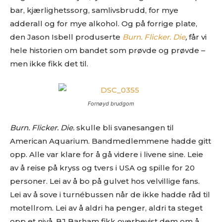
bar, kjærlighetssorg, samlivsbrudd, for mye
adderall og for mye alkohol. Og på forrige plate,
den Jason Isbell produserte
Burn. Flicker. Die
,
får vi
hele historien om bandet som prøvde og prøvde –
men ikke fikk det til.
Fornøyd brudgom
Burn. Flicker. Die.
skulle bli svanesangen til
American Aquarium. Bandmedlemmene hadde gitt
opp. Alle var klare for å gå videre i livene sine. Leie
av å reise på kryss og tvers i USA og spille for 20
personer. Lei av å bo på gulvet hos velvillige fans.
Lei av å sove i turnébussen når de ikke hadde råd til
motellrom. Lei av å aldri ha penger, aldri ta steget
opp et nivå. BJ Barham fikk overbevist dem om å