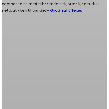
compact disc med tilhørende t-skjorter kjøper du i
nettbutikken til bandet –
Goodnight Texas