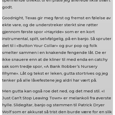
spennende tilvekst til en plate jeg allerede likte svært
godt.
Goodnight, Texas gir meg først og fremst en følelse av
ekte vare, og de understreker sterkt sine røtter
gjennom første spor «Hayride» som er en kort
instrumental, spilt, selvfølgelig, på en banjo. Så spruter
det til i «Button Your Collar» og pur pop og folk
smelter sammen i en knakende fengende låt. De er
ikke snauere enn at de kliner til med enda en catchy
sak som tredje spor, «A Bank Robber’s Nursery
Rhyme». Låt og tekst er leken, gutta stortrives og jeg
tenker på alle låvefestene jeg aldri har vært på.
Men gutta kan også roe det ned, og det med stil. «I
Just Can’t Stop Leaving Town» er melankoli fra øverste
hylle. Slidegitar, banjo og stemmen til Patrick Dryer
Wolf som er akkurat så trist den burde være for en slik