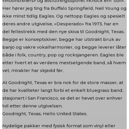
«Moonshiners» og avslutningssporet «Knock em’ Stiff».
Her hører jeg ting fra Buffalo Springfield, Neil Young og
ikke minst tidlig Eagles. Og nettopp Eagles og spesielt
deres andre utgivelse, «Desperado» fra 1973, har en
del fellestrekk med den nye skiva til Goodnight, Texas.
Begge er konseptskiver, begge har utstrakt bruk av
banjo og vakre vokalharmonier, og begge leverer låter
både i folk, country, pop og rocksjangeren. Eagles ble
etter hvert et av verdens mestselgende band, så hvem
vet, mirakler har skjedd før.
At Goodnight, Texas er bra nok for de store masser, at
de har kvaliteter langt forbi et enkelt bluegrass band,
stasjonert i San Francisco, se det er hevet over enhver
tvil etter denne utgivelsen.
Goodnight, Texas, Hello United States.
Nydelige pakker med fysisk format som vinyl eller