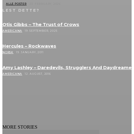
ALLE POSTER
23. FEBRUARY, 2026
LEST DETTE?
Otis Gibbs – The Trust of Crows
AMERICANA
19. SEPTEMBER, 2025
Hercules – Rockwaves
NORSK
19. JANUARY, 2011
Amy Lashley – Daredevils, Strugglers And Daydreamer
AMERICANA
12. AUGUST, 2016
MORE STORIES