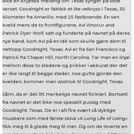
ikke en kryptisk melding om Texas synger på siste
verset. Goodnight er faktisk et lite veikryss i Texas, 30
kilometer fra Amarillo, med 25 fastboende. En sen
kveld mens de to frontfigurene, Avi Vinocur and
Patrick Dyer Wolf, satt og funderte på navnet på deres
nye band, kom Avi på en idé som skulle gjøre dem til
nettopp Goodnight, Texas. Avi er fra San Francisco og
Patrick fra Chapel Hill, North Carolina. Tar man en linjal
mellom disse to stedene og prikker i akkurat der det
er like langt til begge steder, noe gutta gjorde den
kvelden, kommer man visstnok til Goodnight, Texas.
Sånn, da er det litt merkelige navnet forklart. Bortsett
fra navnet er det ikke noe spesielt pussig med
Goodnight, Texas. De er i alt fire svært så dyktige
musikere som med første skiva «A Long Life of Living»
fikk meg til å glede meg til mer. Og om de leverte en