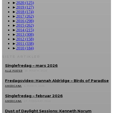
►
2020
(125)
►
2019
(127)
►
2018
(174)
►
2017
(262)
►
2016
(298)
►
2015
(262)
►
2014
(215)
►
2013
(308)
►
2012
(158)
►
2011
(338)
►
2010
(184)
SISTE ARTIKLER
Singlefredag – mars 2026
ALLE POSTER
20. MARCH, 2026
Fredagsvideo: Hannah Aldridge – Birds of Paradise
AMERICANA
6. MARCH, 2026
Singlefredag – februar 2026
AMERICANA
27. FEBRUARY, 2026
Dust of Daylight Sessions: Kenneth Norum