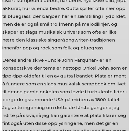
svært kompetent debut, har deres nye skive blitt, jepp,
akkurat, hurra, enda bedre. Gutta spiller ofte nær opp
til bluegrass, der banjoen har en særstilling i lydbildet,
men de er også små trollmenn på melodilinjer, og
skaper et slags musikalsk univers som ofte er like
nære den klassiske singer/songwriter-tradisjonen
innenfor pop og rock som folk og bluegrass.
Deres andre skive «Uncle John Farquhar» er en
konseptskive der tema er nettopp Onkel John, som er
tipp-tipp-oldefar til en av gutta i bandet. Plata er ment
å fungere som en slags musikalsk scrapbook om livet
til denne gamle onkelen som levde i turbulente tider i
borgerkrigsrammede USA på midten av 1800-tallet.
Jeg ante ingenting om dette de første gangene jeg
hørte på skiva, så jeg kan garantere at plata klarer seg
fint også uten disse opplysningene, men det gir en