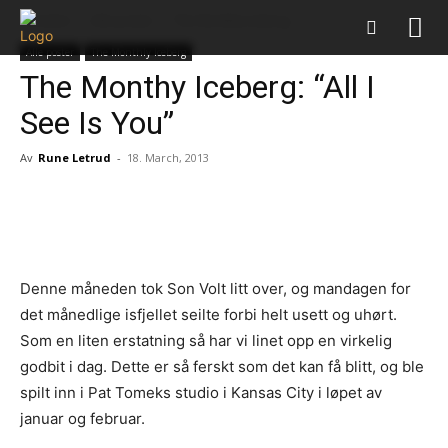
Forsiden
Alle poster
The Monthly Iceberg
Alle poster
The Monthly Iceberg
The Monthy Iceberg: “All I
See Is You”
Av
Rune Letrud
-
18. March, 2013
Facebook
X
Pinterest
Whats
Denne måneden tok Son Volt litt over, og mandagen for
det månedlige isfjellet seilte forbi helt usett og uhørt.
Som en liten erstatning så har vi linet opp en virkelig
godbit i dag. Dette er så ferskt som det kan få blitt, og ble
spilt inn i Pat Tomeks studio i Kansas City i løpet av
januar og februar.