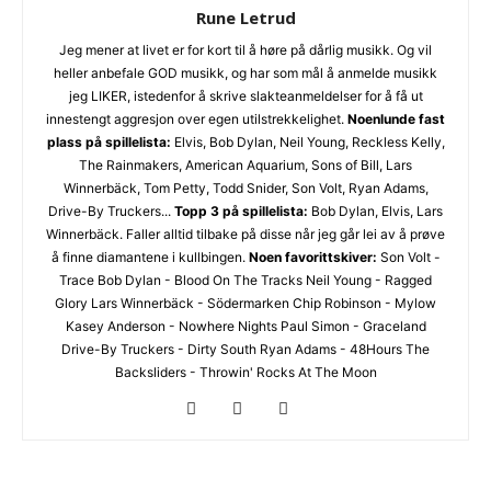
Rune Letrud
Jeg mener at livet er for kort til å høre på dårlig musikk. Og vil
heller anbefale GOD musikk, og har som mål å anmelde musikk
jeg LIKER, istedenfor å skrive slakteanmeldelser for å få ut
innestengt aggresjon over egen utilstrekkelighet.
Noenlunde fast
plass på spillelista:
Elvis, Bob Dylan, Neil Young, Reckless Kelly,
The Rainmakers, American Aquarium, Sons of Bill, Lars
Winnerbäck, Tom Petty, Todd Snider, Son Volt, Ryan Adams,
Drive-By Truckers...
Topp 3 på spillelista:
Bob Dylan, Elvis, Lars
Winnerbäck. Faller alltid tilbake på disse når jeg går lei av å prøve
å finne diamantene i kullbingen.
Noen favorittskiver:
Son Volt -
Trace Bob Dylan - Blood On The Tracks Neil Young - Ragged
Glory Lars Winnerbäck - Södermarken Chip Robinson - Mylow
Kasey Anderson - Nowhere Nights Paul Simon - Graceland
Drive-By Truckers - Dirty South Ryan Adams - 48Hours The
Backsliders - Throwin' Rocks At The Moon