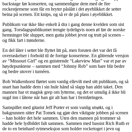
backstage før konserten, og sammenligne dem med de fire
rockestjernene som får en bryter påslått i det øyeblikket de setter
beina på scenen. Ett knips, og så er de på plass i øyeblikket.
Publikum var ikke like enkelt å dra i gang denne kvelden som sist
gang. Torsdagspublikumet trengte tydeligvis noen øl før de norske
hemninger ble sluppet, men gutta jobbet jevnt og trutt på scenen –
og fikk fart i trønderne.
En del låter i settet ble flyttet litt på, men foruten det var det få
overraskelser i forhold til de forrige konsertene. En glitrende versjon
av “Missouri Girl” og en gnistrende “Lakeview Man” var et par av
høydepunktene – sammen med “Johnny Reb” som bare blir bedre
og bedre utover i turnéen.
Bob Walkenhorst flørtet som vanlig ellevilt med sitt publikum, og så
snart han hadde dem i sin hule hånd så slapp han aldri taket. Den
mannen har et magisk grep om lytterne, og det er umulig å ikke bli
sugd inn i låtene når han gir alt han har i fremføringen.
Samspillet med gitarist Jeff Porter er som vanlig utsøkt, og i
bakgrunnen sitter Pat Tomek og gjør den viktigste jobben på scenen
– han holder det hele sammen. Uten den mannen på trommer så
hadde hele lydbildet falt sammen. Sammen med bassist Rich Ruth er
de to en beinhard rytmeseksjon som holder rocketoget i jevn og