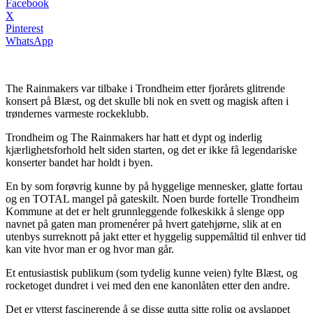
Facebook
X
Pinterest
WhatsApp
The Rainmakers var tilbake i Trondheim etter fjorårets glitrende
konsert på Blæst, og det skulle bli nok en svett og magisk aften i
trøndernes varmeste rockeklubb.
Trondheim og The Rainmakers har hatt et dypt og inderlig
kjærlighetsforhold helt siden starten, og det er ikke få legendariske
konserter bandet har holdt i byen.
En by som forøvrig kunne by på hyggelige mennesker, glatte fortau
og en TOTAL mangel på gateskilt. Noen burde fortelle Trondheim
Kommune at det er helt grunnleggende folkeskikk å slenge opp
navnet på gaten man promenérer på hvert gatehjørne, slik at en
utenbys surreknott på jakt etter et hyggelig suppemåltid til enhver tid
kan vite hvor man er og hvor man går.
Et entusiastisk publikum (som tydelig kunne veien) fylte Blæst, og
rocketoget dundret i vei med den ene kanonlåten etter den andre.
Det er ytterst fascinerende å se disse gutta sitte rolig og avslappet