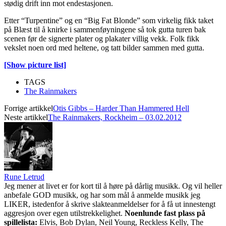
stødig drift inn mot endestasjonen.
Etter “Turpentine” og en “Big Fat Blonde” som virkelig fikk taket
på Blæst til å knirke i sammenføyningene så tok gutta turen bak
scenen før de signerte plater og plakater villig vekk. Folk fikk
vekslet noen ord med heltene, og tatt bilder sammen med gutta.
[Show picture list]
TAGS
The Rainmakers
Forrige artikkel
Otis Gibbs – Harder Than Hammered Hell
Neste artikkel
The Rainmakers, Rockheim – 03.02.2012
Rune Letrud
Jeg mener at livet er for kort til å høre på dårlig musikk. Og vil heller
anbefale GOD musikk, og har som mål å anmelde musikk jeg
LIKER, istedenfor å skrive slakteanmeldelser for å få ut innestengt
aggresjon over egen utilstrekkelighet.
Noenlunde fast plass på
spillelista:
Elvis, Bob Dylan, Neil Young, Reckless Kelly, The