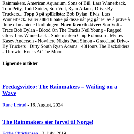
Rainmakers, American Aquarium, Sons of Bill, Lars Winnerbäck,
Tom Petty, Todd Snider, Son Volt, Ryan Adams, Drive-By
Truckers...
Topp 3 på spillelista:
Bob Dylan, Elvis, Lars
Winnerbäck. Faller alltid tilbake på disse når jeg går lei av å prøve å
finne diamantene i kullbingen.
Noen favorittskiver:
Son Volt -
Trace Bob Dylan - Blood On The Tracks Neil Young - Ragged
Glory Lars Winnerbäck - Södermarken Chip Robinson - Mylow
Kasey Anderson - Nowhere Nights Paul Simon - Graceland Drive-
By Truckers - Dirty South Ryan Adams - 48Hours The Backsliders
- Throwin' Rocks At The Moon
Lignende artikler
Fredagsvideo: The Rainmakers – Waiting on a
Wave
Rune Letrud
-
16. August, 2024
The Rainmakers sier farvel til Norge!
Eddie Christiansen
-
2. July, 2019