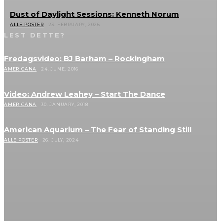
Dust of Daylight Sessions: Kenneth Norum
ALLE POSTER
23. FEBRUARY, 2026
LEST DETTE?
Fredagsvideo: BJ Barham – Rockingham
AMERICANA
24. JUNE, 2016
Video: Andrew Leahey – Start The Dance
AMERICANA
30. JANUARY, 2018
American Aquarium – The Fear of Standing Still
ALLE POSTER
26. JULY, 2024