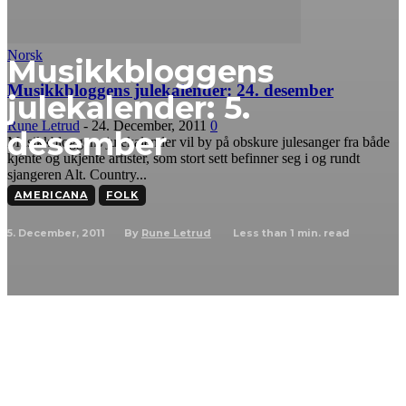
Norsk
Musikkbloggens
Musikkbloggens julekalender: 24. desember
julekalender: 5.
Rune Letrud
-
24. December, 2011
0
desember
Musikkbloggens julekalender vil by på obskure julesanger fra både
kjente og ukjente artister, som stort sett befinner seg i og rundt
sjangeren Alt. Country...
AMERICANA
FOLK
5. December, 2011
Less than 1
min. read
By
Rune Letrud