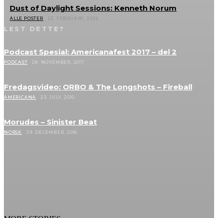
Dust of Daylight Sessions: Kenneth Norum
ALLE POSTER
23. FEBRUARY, 2026
LEST DETTE?
Podcast Spesial: Americanafest 2017 – del 2
PODCAST
28. NOVEMBER, 2017
Fredagsvideo: ORBO & The Longshots – Fireball
AMERICANA
23. JULY, 2010
Morudes – Sinister Beat
NORSK
29. DECEMBER, 2016