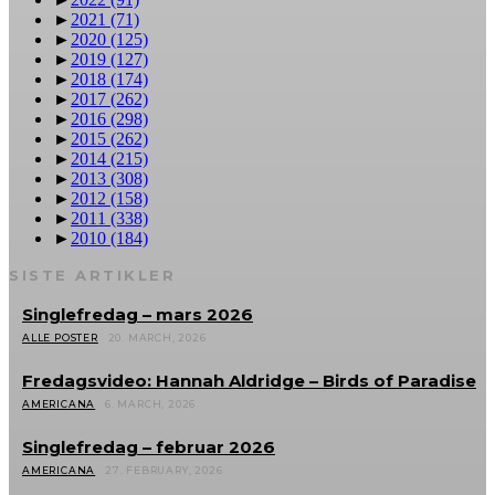
►
2021
(71)
►
2020
(125)
►
2019
(127)
►
2018
(174)
►
2017
(262)
►
2016
(298)
►
2015
(262)
►
2014
(215)
►
2013
(308)
►
2012
(158)
►
2011
(338)
►
2010
(184)
SISTE ARTIKLER
Singlefredag – mars 2026
ALLE POSTER
20. MARCH, 2026
Fredagsvideo: Hannah Aldridge – Birds of Paradise
AMERICANA
6. MARCH, 2026
Singlefredag – februar 2026
AMERICANA
27. FEBRUARY, 2026