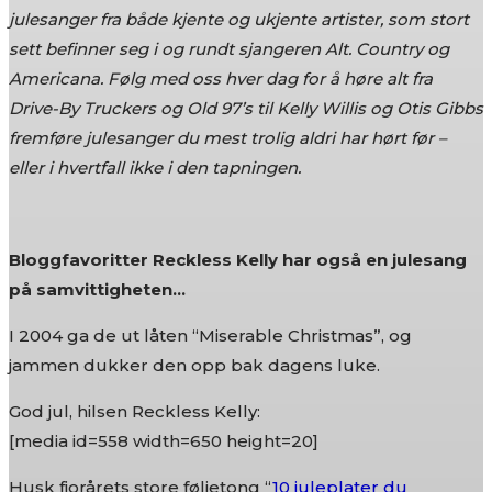
julesanger fra både kjente og ukjente artister, som stort
sett befinner seg i og rundt sjangeren Alt. Country og
Americana. Følg med oss hver dag for å høre alt fra
Drive-By Truckers og Old 97’s til Kelly Willis og Otis Gibbs
fremføre julesanger du mest trolig aldri har hørt før –
eller i hvertfall ikke i den tapningen.
Bloggfavoritter Reckless Kelly har også en julesang
på samvittigheten…
I 2004 ga de ut låten “Miserable Christmas”, og
jammen dukker den opp bak dagens luke.
God jul, hilsen Reckless Kelly:
[media id=558 width=650 height=20]
Husk fjorårets store føljetong “
10 juleplater du