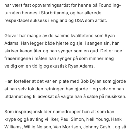
har vært fast oppvarmingsartist for henne på Foundling-
turnéen hennes i Storbritannia, og har allerede
respektabel suksess i England og USA som artist.
Glover har mange av de samme kvalitetene som Ryan
Adams. Han legger både hjerte og sjel i sangen sin, han
skriver kanonlåter og han synger som en gud. Det er noe i
fraseringene i måten han synger på som minner meg
veldig om en tidlig og akustisk Ryan Adams.
Han forteller at det var en plate med Bob Dylan som gjorde
at han selv tok den retningen han gjorde – og selv om han
utdannet seg til advokat så valgte han å satse på musikken.
Som inspirasjonskilder namedropper han alt som kan
krype og gå av ting vi liker, Paul Simon, Neil Young, Hank
Williams, Willie Nelson, Van Morrison, Johnny Cash… og så