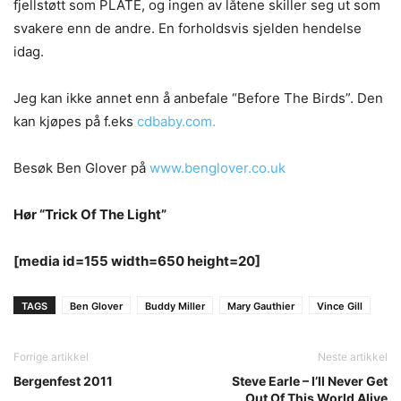
fjellstøtt som PLATE, og ingen av låtene skiller seg ut som
svakere enn de andre. En forholdsvis sjelden hendelse
idag.
Jeg kan ikke annet enn å anbefale “Before The Birds”. Den
kan kjøpes på f.eks
cdbaby.com.
Besøk Ben Glover på
www.benglover.co.uk
Hør “Trick Of The Light”
[media id=155 width=650 height=20]
TAGS
Ben Glover
Buddy Miller
Mary Gauthier
Vince Gill
Forrige artikkel
Neste artikkel
Bergenfest 2011
Steve Earle – I’ll Never Get
Out Of This World Alive