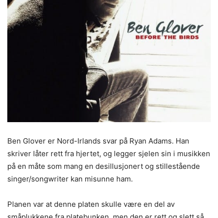
Ben Glover er Nord-Irlands svar på Ryan Adams. Han
skriver låter rett fra hjertet, og legger sjelen sin i musikken
på en måte som mang en desillusjonert og stillestående
singer/songwriter kan misunne ham.
Planen var at denne platen skulle være en del av
småplukkene fra platebunken, men den er rett og slett så