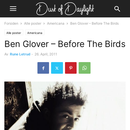
Forsiden
Alle poster
Americana
Ben Glover – Before The Birds
Alle poster
Americana
Ben Glover – Before The Birds
Av
Rune Letrud
-
26. April, 2011