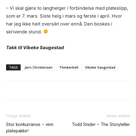
review@musikkbloggen.no
.
– Vi skal gjøre to langhelger i forbindelse med plateslipp,
Den bør som MINIMUM inneholde følgende:
som er 7. mars. Siste helg i mars og første i april. Hvor
har jeg ikke helt oversikt over ennå. Den bookes i
Litt om deg. Om prosjektet ditt, og når det er release osv.
Link til et sted der vi kan høre et eksempel uten å
skrivende stund.
måtte
lete
etter musikken din. Og uten å måtte logge
inn…
Takk til Vibeke Saugestad
(gode eksempler er f.eks Soundcloud og YouTube. Dårlige
er Spotify og Tidal.)
Platen som nedlastbar MP3
. Dropbox er fint, eller et av
TAGS
Jørn Christensen
Thinkerbell
Vibeke Saugestad
de andre hundrevis av fildelingsverktøyene som finnes. En
stream på Soundcloud er fint, men vi vil uansettpå et
tidspunkt spørre deg om MP3er hvis musikken skal
vurderes.
IKKE send linker til Spotify, Tidal eller iTunes som eneste
sted å høre musikken
. Flere i redaksjonen styrer unna
disse stedene, så henvendelser med linker dit som eneste
Forrige artikkel
Neste artikkel
sted får dessverre møte “delete”-knappen.
Stor konkurranse – vinn
Todd Snider – The Storyteller
Gjerne en link til en EPK som beskriver prosjektet ditt
.
platepakke!
Og gjerne linker til din nettside eller en Facebookside hvor