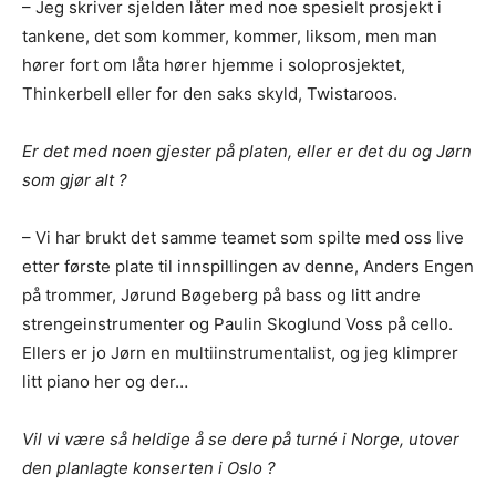
– Jeg skriver sjelden låter med noe spesielt prosjekt i
tankene, det som kommer, kommer, liksom, men man
hører fort om låta hører hjemme i soloprosjektet,
Thinkerbell eller for den saks skyld, Twistaroos.
Er det med noen gjester på platen, eller er det du og Jørn
Ønsker du omtale på Dust of Daylight?
som gjør alt ?
– Vi har brukt det samme teamet som spilte med oss live
etter første plate til innspillingen av denne, Anders Engen
på trommer, Jørund Bøgeberg på bass og litt andre
strengeinstrumenter og Paulin Skoglund Voss på cello.
Ellers er jo Jørn en multiinstrumentalist, og jeg klimprer
litt piano her og der…
Les bloggen.
Passer din musikk inn blant platene vi skriver
om? Dust of Daylight er på mange måter en nisjeblogg, så
sjekk om din musikk ligger i noen av kategoriene vi fokuserer
Vil vi være så heldige å se dere på turné i Norge, utover
på. På den måten slipper både du og vi å kaste bort tid.
den planlagte konserten i Oslo ?
Musikken din passer inn. Kult! Send oss en epost på