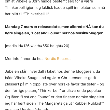
om at Vibeke & Jørn hadde bestemt seg for å være
Thinkerbell igjen, og faktisk hadde spilt inn platen som nå
har blitt til “Thinkerbell II”.
Mandag 7. mars er releasedato, men allerede NÅ kan du
høre singelen, “Lost and Found” her hos Musikkbloggen.
[media id=126 width=650 height=20]
Mer info finner du hos
Nordic Records
.
Jubelen står i hvertfall i taket hos denne bloggeren, da
både Vibeke Saugestad og Jørn Christensen er godt
plassert på min toppliste over norske favorittartister – og
den forrige platen, “Thinkerbell” er tilsvarende populær.
Og låten “Lost and Found” er den fineste norske singelen
jeg har hørt siden The Margarets ga ut “Rubber Rubbish”
en gang i forrige århundre.