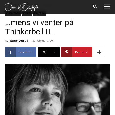
Forsiden
Alle poster
Norsk
Alle poster
Norsk
Nyheter
…mens vi venter på
Thinkerbell II…
Av
Rune Letrud
-
2. February, 2011
Facebook
X
Pinterest