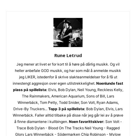
vi kan lese litt mer om deg.
Link til nedlastbare pressebilder. Og coverbilde til platen.
Minst 1024px bredde er fint.
Det er lov å purre oss opp etter en liten stund.
Erfaringsmessig så er det uhyre vanskelig å få hørt og sjekket
alt, så en høflig påminnelse om at du har sendt oss musikken
din er godt innafor.
Rune Letrud
Og vi er hverken så strenge eller skumle som disse punktene
skulle tilsi
Jeg mener at livet er for kort til å høre på dårlig musikk. Og vil
heller anbefale GOD musikk, og har som mål å anmelde musikk
jeg LIKER, istedenfor å skrive slakteanmeldelser for å få ut
innestengt aggresjon over egen utilstrekkelighet.
Noenlunde fast
plass på spillelista:
Elvis, Bob Dylan, Neil Young, Reckless Kelly,
The Rainmakers, American Aquarium, Sons of Bill, Lars
Winnerbäck, Tom Petty, Todd Snider, Son Volt, Ryan Adams,
Drive-By Truckers...
Topp 3 på spillelista:
Bob Dylan, Elvis, Lars
Winnerbäck. Faller alltid tilbake på disse når jeg går lei av å prøve
å finne diamantene i kullbingen.
Noen favorittskiver:
Son Volt -
Trace Bob Dylan - Blood On The Tracks Neil Young - Ragged
Glory Lars Winnerbäck - Södermarken Chip Robinson - Mylow