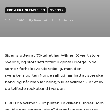
FREM FRA GLEMSELEN
SVENSK
2. April, 2010
2
min. read
By
Rune Letrud
Siden slutten av 70-tallet har Wilmer X vært store i
Sverige, og stort sett totalt ukjente i Norge. Noe
som er forholdsvis uforståelig, men den
svenskeimporten Norge i all tid har hatt av svenske
band, og når man tar hensyn til at Wilmer X er et av
de tøffeste rockeband i verden…
I 1988 ga Wilmer X ut platen Teknikens Under, som
vel ble den største “hiten” deres i Norge. Det var