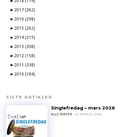
►
2018
(174)
Og vi er hverken så strenge eller skumle som disse punktene
skulle tilsi
►
2017
(262)
►
2016
(298)
►
2015
(262)
►
2014
(215)
►
2013
(308)
►
2012
(158)
►
2011
(338)
►
2010
(184)
SISTE ARTIKLER
Singlefredag – mars 2026
ALLE POSTER
20. MARCH, 2026