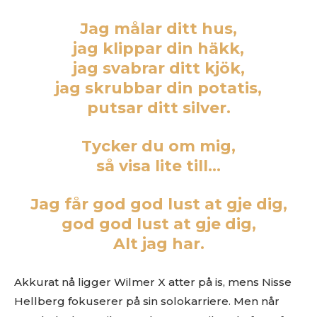
Jag målar ditt hus,
jag klippar din häkk,
jag svabrar ditt kjök,
jag skrubbar din potatis,
putsar ditt silver.
Tycker du om mig,
så visa lite till…
Jag får god god lust at gje dig,
god god lust at gje dig,
Alt jag har.
Akkurat nå ligger Wilmer X atter på is, mens Nisse
Ønsker du omtale på Dust of Daylight?
Hellberg fokuserer på sin solokarriere. Men når