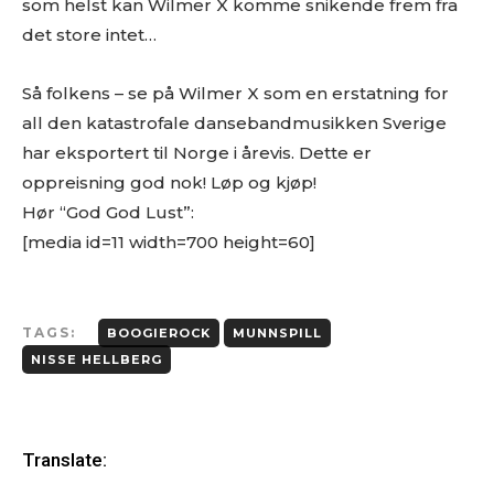
som helst kan Wilmer X komme snikende frem fra
det store intet…
Så folkens – se på Wilmer X som en erstatning for
all den katastrofale dansebandmusikken Sverige
har eksportert til Norge i årevis. Dette er
Les bloggen.
Passer din musikk inn blant platene vi skriver
oppreisning god nok! Løp og kjøp!
om? Dust of Daylight er på mange måter en nisjeblogg, så
Hør “God God Lust”:
sjekk om din musikk ligger i noen av kategoriene vi fokuserer
[media id=11 width=700 height=60]
på. På den måten slipper både du og vi å kaste bort tid.
Musikken din passer inn. Kult! Send oss en epost på
review@musikkbloggen.no
.
Den bør som MINIMUM inneholde følgende:
TAGS:
BOOGIEROCK
MUNNSPILL
NISSE HELLBERG
Litt om deg. Om prosjektet ditt, og når det er release osv.
Link til et sted der vi kan høre et eksempel uten å
måtte
lete
etter musikken din. Og uten å måtte logge
inn…
Translate:
(gode eksempler er f.eks Soundcloud og YouTube. Dårlige