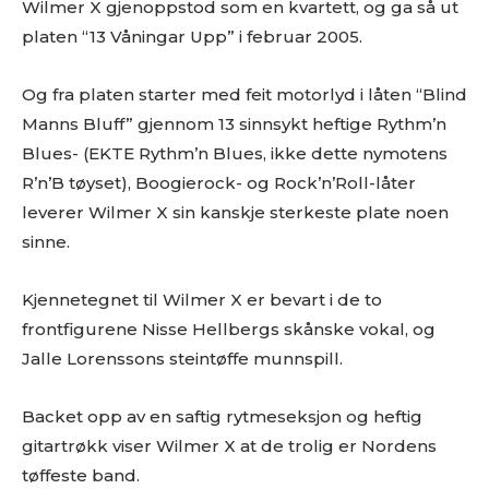
Wilmer X gjenoppstod som en kvartett, og ga så ut
platen “13 Våningar Upp” i februar 2005.
Og fra platen starter med feit motorlyd i låten “Blind
Manns Bluff” gjennom 13 sinnsykt heftige Rythm’n
Blues- (EKTE Rythm’n Blues, ikke dette nymotens
R’n’B tøyset), Boogierock- og Rock’n’Roll-låter
leverer Wilmer X sin kanskje sterkeste plate noen
sinne.
Kjennetegnet til Wilmer X er bevart i de to
frontfigurene Nisse Hellbergs skånske vokal, og
Jalle Lorenssons steintøffe munnspill.
Backet opp av en saftig rytmeseksjon og heftig
gitartrøkk viser Wilmer X at de trolig er Nordens
tøffeste band.