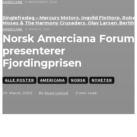
AMERICANA
6. NOVEMBER, 2020
Singlefredag – Mercury Motors, Ingvild Flottorp, Robe
Moses & The Harmony Crusaders, Olav Larsen, Berith
AMERICANA
5. MARCH, 2021
Norsk Amerciana Forum
presenterer
Fjordingprisen
ALLE POSTER
AMERICANA
NORSK
NYHETER
29. March, 2022
2
min. read
By
Rune Letrud