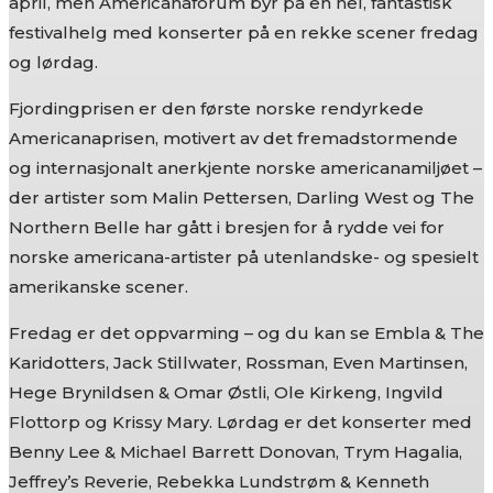
april, men Americanaforum byr på en hel, fantastisk
festivalhelg med konserter på en rekke scener fredag
og lørdag.
Fjordingprisen er den første norske rendyrkede
Americanaprisen, motivert av det fremadstormende
og internasjonalt anerkjente norske americanamiljøet –
der artister som Malin Pettersen, Darling West og The
Northern Belle har gått i bresjen for å rydde vei for
norske americana-artister på utenlandske- og spesielt
amerikanske scener.
Fredag er det oppvarming – og du kan se Embla & The
Karidotters, Jack Stillwater, Rossman, Even Martinsen,
Hege Brynildsen & Omar Østli, Ole Kirkeng, Ingvild
Flottorp og Krissy Mary. Lørdag er det konserter med
Benny Lee & Michael Barrett Donovan, Trym Hagalia,
Jeffrey’s Reverie, Rebekka Lundstrøm & Kenneth