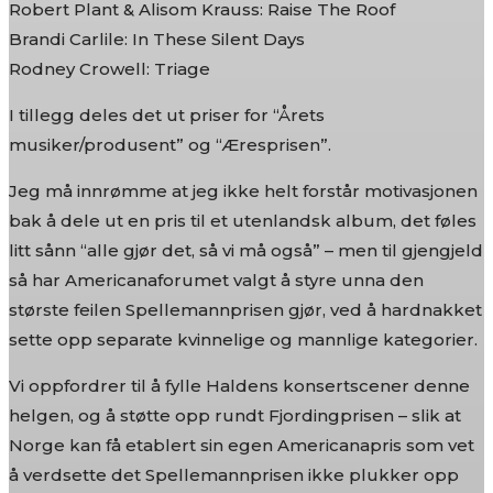
Robert Plant & Alisom Krauss: Raise The Roof
Brandi Carlile: In These Silent Days
Rodney Crowell: Triage
I tillegg deles det ut priser for “Årets
musiker/produsent” og “Æresprisen”.
Jeg må innrømme at jeg ikke helt forstår motivasjonen
bak å dele ut en pris til et utenlandsk album, det føles
litt sånn “alle gjør det, så vi må også” – men til gjengjeld
så har Americanaforumet valgt å styre unna den
største feilen Spellemannprisen gjør, ved å hardnakket
sette opp separate kvinnelige og mannlige kategorier.
Vi oppfordrer til å fylle Haldens konsertscener denne
helgen, og å støtte opp rundt Fjordingprisen – slik at
Norge kan få etablert sin egen Americanapris som vet
å verdsette det Spellemannprisen ikke plukker opp