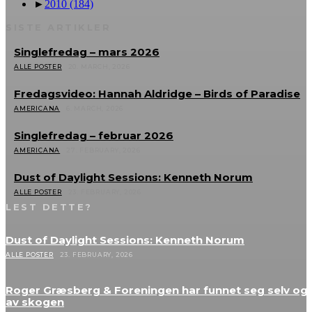
►
2010
(184)
SISTE ARTIKLER
Singlefredag – mars 2026
ALLE POSTER
20. MARCH, 2026
Fredagsvideo: Hannah Aldridge – Birds of Paradise
AMERICANA
6. MARCH, 2026
Singlefredag – februar 2026
AMERICANA
27. FEBRUARY, 2026
Dust of Daylight Sessions: Kenneth Norum
ALLE POSTER
23. FEBRUARY, 2026
LEST DETTE?
Dust of Daylight Sessions: Kenneth Norum
ALLE POSTER
23. FEBRUARY, 2026
Roger Græsberg & Foreningen har funnet seg selv og 
av skogen