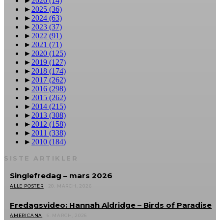
►
2026
(14)
►
2025
(36)
►
2024
(63)
►
2023
(37)
►
2022
(91)
►
2021
(71)
►
2020
(125)
►
2019
(127)
►
2018
(174)
►
2017
(262)
►
2016
(298)
►
2015
(262)
►
2014
(215)
►
2013
(308)
►
2012
(158)
►
2011
(338)
►
2010
(184)
SISTE ARTIKLER
Singlefredag – mars 2026
ALLE POSTER
20. MARCH, 2026
Fredagsvideo: Hannah Aldridge – Birds of Paradise
AMERICANA
6. MARCH, 2026