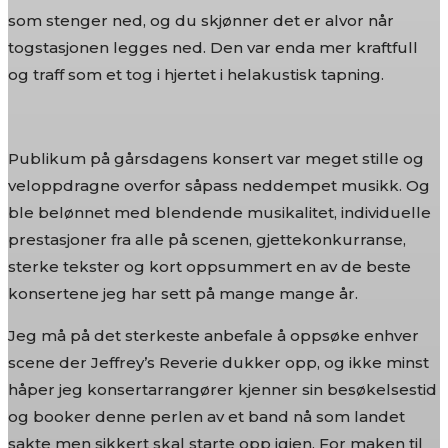
som stenger ned, og du skjønner det er alvor når
togstasjonen legges ned. Den var enda mer kraftfull
og traff som et tog i hjertet i helakustisk tapning.
Publikum på gårsdagens konsert var meget stille og
veloppdragne overfor såpass neddempet musikk. Og
ble belønnet med blendende musikalitet, individuelle
prestasjoner fra alle på scenen, gjettekonkurranse,
sterke tekster og kort oppsummert en av de beste
konsertene jeg har sett på mange mange år.
Jeg må på det sterkeste anbefale å oppsøke enhver
scene der Jeffrey’s Reverie dukker opp, og ikke minst
håper jeg konsertarrangører kjenner sin besøkelsestid
og booker denne perlen av et band nå som landet
sakte men sikkert skal starte opp igjen. For maken til