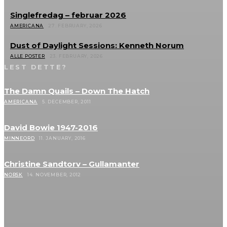
Singlefredag – februar 2026
AMERICANA
27. FEBRUARY, 2026
Dust of Daylight Sessions: Kenneth Norum
ALLE POSTER
23. FEBRUARY, 2026
LEST DETTE?
The Damn Quails – Down The Hatch
AMERICANA
5. DECEMBER, 2011
David Bowie 1947-2016
MINNEORD
11. JANUARY, 2016
Christine Sandtorv – Gullamanter
NORSK
14. NOVEMBER, 2012