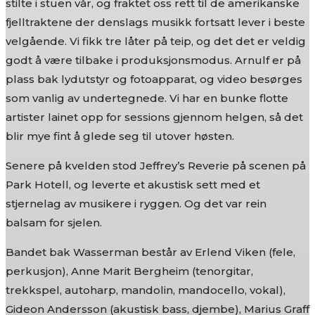
stilte i stuen vår, og fraktet oss rett til de amerikanske
fjelltraktene der denslags musikk fortsatt lever i beste
velgående. Vi fikk tre låter på teip, og det det er veldig
godt å være tilbake i produksjonsmodus. Arnulf er på
plass bak lydutstyr og fotoapparat, og video besørges
som vanlig av undertegnede. Vi har en bunke flotte
artister lainet opp for sessions gjennom helgen, så det
blir mye fint å glede seg til utover høsten.
Senere på kvelden stod Jeffrey’s Reverie på scenen på
Park Hotell, og leverte et akustisk sett med et
stjernelag av musikere i ryggen. Og det var rein
balsam for sjelen.
Bandet bak Wasserman består av Erlend Viken (fele,
perkusjon), Anne Marit Bergheim (tenorgitar,
trekkspel, autoharp, mandolin, mandocello, vokal),
Gideon Andersson (akustisk bass, djembe), Marius Graff