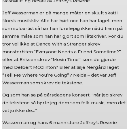
Nashville, og besøk av Jeffrey’s Reverie.
Jeff Wasserman er på mange måter en skjult skatt i
Norsk musikkliv. Alle har hørt noe han har laget, men
som soloartist så har han foreløpig ikke nådd frem på
samme måte som han har gjort som låtskriver. For du
tror vel ikke at Dance With a Stranger skrev
monsterhiten “Everyone Needs a Friend Sometime?”
eller at Eriksen skrev “Movin Time'” som de gjorde
med Delbert McClinton? Eller at Silje Nergård laget
“Tell Me Where You’re Going”? Neida – det var Jeff
Wasserman som skrev de tekstene.
Og som han sa på gårsdagens konsert, “når jeg skrev
de tekstene så hørte jeg dem som folk music, men det
vet jo ikke de…”
Wasserman og hans 6 mann store Jeffrey’s Reverie