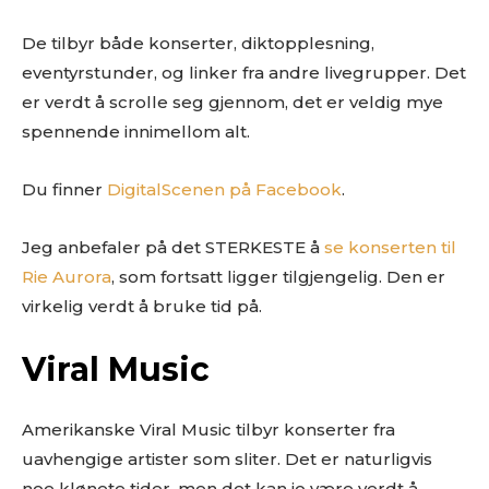
De tilbyr både konserter, diktopplesning,
eventyrstunder, og linker fra andre livegrupper. Det
er verdt å scrolle seg gjennom, det er veldig mye
spennende innimellom alt.
Du finner
DigitalScenen på Facebook
.
Jeg anbefaler på det STERKESTE å
se konserten til
Rie Aurora
, som fortsatt ligger tilgjengelig. Den er
virkelig verdt å bruke tid på.
Viral Music
Amerikanske Viral Music tilbyr konserter fra
uavhengige artister som sliter. Det er naturligvis
noe klønete tider, men det kan jo være verdt å