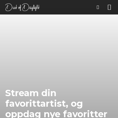
Stream din
favorittartist, og
oppdag nye favoritter