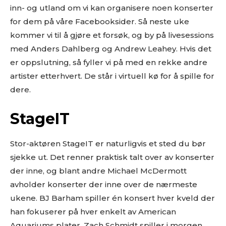
inn- og utland om vi kan organisere noen konserter
for dem på våre Facebooksider. Så neste uke
kommer vi til å gjøre et forsøk, og by på livesessions
med Anders Dahlberg og Andrew Leahey. Hvis det
er oppslutning, så fyller vi på med en rekke andre
artister etterhvert. De står i virtuell kø for å spille for
dere.
StageIT
Stor-aktøren StageIT er naturligvis et sted du bør
sjekke ut. Det renner praktisk talt over av konserter
der inne, og blant andre Michael McDermott
avholder konserter der inne over de nærmeste
ukene. BJ Barham spiller én konsert hver kveld der
han fokuserer på hver enkelt av American
Aquariums plater. Zach Schmidt spiller i morgen