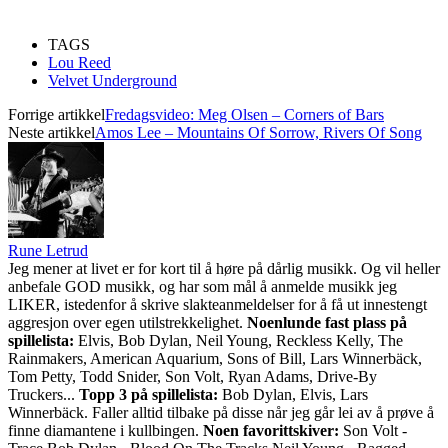
TAGS
Lou Reed
Velvet Underground
Forrige artikkel
Fredagsvideo: Meg Olsen – Corners of Bars
Neste artikkel
Amos Lee – Mountains Of Sorrow, Rivers Of Song
Rune Letrud
Jeg mener at livet er for kort til å høre på dårlig musikk. Og vil heller
anbefale GOD musikk, og har som mål å anmelde musikk jeg
LIKER, istedenfor å skrive slakteanmeldelser for å få ut innestengt
aggresjon over egen utilstrekkelighet.
Noenlunde fast plass på
spillelista:
Elvis, Bob Dylan, Neil Young, Reckless Kelly, The
Rainmakers, American Aquarium, Sons of Bill, Lars Winnerbäck,
Tom Petty, Todd Snider, Son Volt, Ryan Adams, Drive-By
Truckers...
Topp 3 på spillelista:
Bob Dylan, Elvis, Lars
Winnerbäck. Faller alltid tilbake på disse når jeg går lei av å prøve å
finne diamantene i kullbingen.
Noen favorittskiver:
Son Volt -