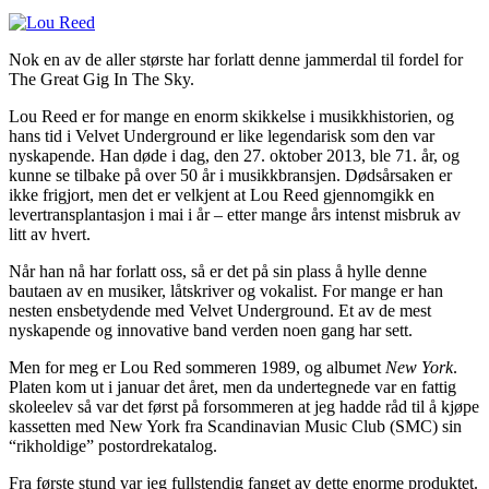
Nok en av de aller største har forlatt denne jammerdal til fordel for
The Great Gig In The Sky.
Lou Reed er for mange en enorm skikkelse i musikkhistorien, og
hans tid i Velvet Underground er like legendarisk som den var
nyskapende. Han døde i dag, den 27. oktober 2013, ble 71. år, og
kunne se tilbake på over 50 år i musikkbransjen. Dødsårsaken er
ikke frigjort, men det er velkjent at Lou Reed gjennomgikk en
levertransplantasjon i mai i år – etter mange års intenst misbruk av
litt av hvert.
Når han nå har forlatt oss, så er det på sin plass å hylle denne
bautaen av en musiker, låtskriver og vokalist. For mange er han
nesten ensbetydende med Velvet Underground. Et av de mest
nyskapende og innovative band verden noen gang har sett.
Men for meg er Lou Red sommeren 1989, og albumet
New York
.
Platen kom ut i januar det året, men da undertegnede var en fattig
skoleelev så var det først på forsommeren at jeg hadde råd til å kjøpe
kassetten med New York fra Scandinavian Music Club (SMC) sin
“rikholdige” postordrekatalog.
Fra første stund var jeg fullstendig fanget av dette enorme produktet.