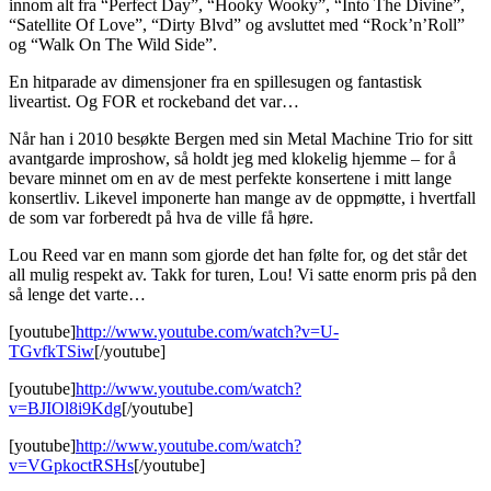
innom alt fra “Perfect Day”, “Hooky Wooky”, “Into The Divine”,
“Satellite Of Love”, “Dirty Blvd” og avsluttet med “Rock’n’Roll”
og “Walk On The Wild Side”.
En hitparade av dimensjoner fra en spillesugen og fantastisk
liveartist. Og FOR et rockeband det var…
Når han i 2010 besøkte Bergen med sin Metal Machine Trio for sitt
avantgarde improshow, så holdt jeg med klokelig hjemme – for å
bevare minnet om en av de mest perfekte konsertene i mitt lange
konsertliv. Likevel imponerte han mange av de oppmøtte, i hvertfall
de som var forberedt på hva de ville få høre.
Lou Reed var en mann som gjorde det han følte for, og det står det
all mulig respekt av. Takk for turen, Lou! Vi satte enorm pris på den
så lenge det varte…
[youtube]
http://www.youtube.com/watch?v=U-
TGvfkTSiw
[/youtube]
[youtube]
http://www.youtube.com/watch?
v=BJIOl8i9Kdg
[/youtube]
[youtube]
http://www.youtube.com/watch?
v=VGpkoctRSHs
[/youtube]