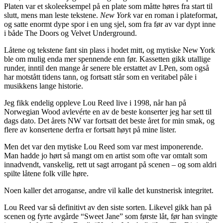
Platen var et skoleeksempel på en plate som måtte høres fra start til
slutt, mens man leste tekstene.
New York
var en roman i plateformat,
og satte enormt dype spor i en ung sjel, som fra før av var dypt inne
i både The Doors og Velvet Underground.
Låtene og tekstene fant sin plass i hodet mitt, og mytiske New York
ble om mulig enda mer spennende enn før. Kassetten gikk utallige
runder, inntil den mange år senere ble erstattet av LPen, som også
har motstått tidens tann, og fortsatt står som en veritabel påle i
musikkens lange historie.
Jeg fikk endelig oppleve Lou Reed live i 1998, når han på
Norwegian Wood avlevérte en av de beste konserter jeg har sett til
dags dato. Det årets NW var fortsatt det beste året for min smak, og
flere av konsertene derfra er fortsatt høyt på mine lister.
Men det var den mytiske Lou Reed som var mest imponerende.
Man hadde jo hørt så mangt om en artist som ofte var omtalt som
innadvendt, vanskelig, rett ut sagt arrogant på scenen – og som aldri
spilte låtene folk ville høre.
Noen kaller det arroganse, andre vil kalle det kunstnerisk integritet.
Lou Reed var så definitivt av den siste sorten. Likevel gikk han på
scenen og fyrte avgårde “Sweet Jane” som første låt, før han svingte