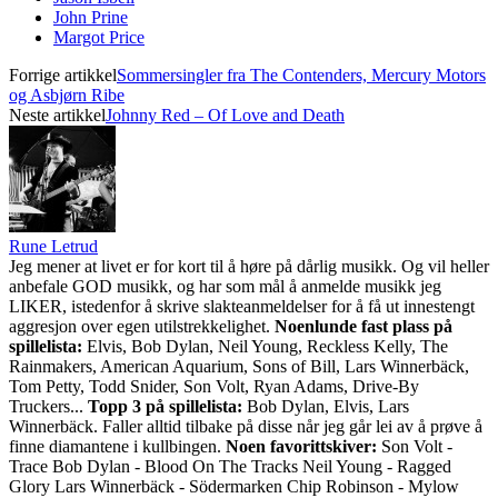
John Prine
Margot Price
Forrige artikkel
Sommersingler fra The Contenders, Mercury Motors
og Asbjørn Ribe
Neste artikkel
Johnny Red – Of Love and Death
Rune Letrud
Jeg mener at livet er for kort til å høre på dårlig musikk. Og vil heller
anbefale GOD musikk, og har som mål å anmelde musikk jeg
LIKER, istedenfor å skrive slakteanmeldelser for å få ut innestengt
aggresjon over egen utilstrekkelighet.
Noenlunde fast plass på
spillelista:
Elvis, Bob Dylan, Neil Young, Reckless Kelly, The
Rainmakers, American Aquarium, Sons of Bill, Lars Winnerbäck,
Tom Petty, Todd Snider, Son Volt, Ryan Adams, Drive-By
Truckers...
Topp 3 på spillelista:
Bob Dylan, Elvis, Lars
Winnerbäck. Faller alltid tilbake på disse når jeg går lei av å prøve å
finne diamantene i kullbingen.
Noen favorittskiver:
Son Volt -
Trace Bob Dylan - Blood On The Tracks Neil Young - Ragged
Glory Lars Winnerbäck - Södermarken Chip Robinson - Mylow