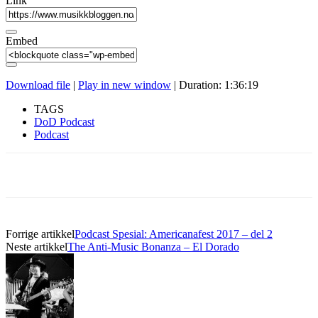
Link
Embed
Download file
|
Play in new window
|
Duration: 1:36:19
TAGS
DoD Podcast
Podcast
Forrige artikkel
Podcast Spesial: Americanafest 2017 – del 2
Neste artikkel
The Anti-Music Bonanza – El Dorado