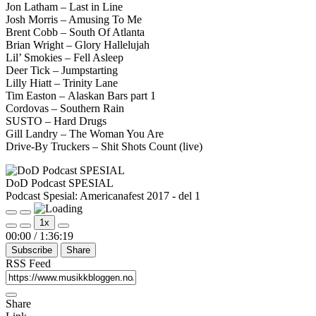
Jon Latham – Last in Line
Josh Morris – Amusing To Me
Brent Cobb – South Of Atlanta
Brian Wright – Glory Hallelujah
Lil’ Smokies – Fell Asleep
Deer Tick – Jumpstarting
Lilly Hiatt – Trinity Lane
Tim Easton – Alaskan Bars part 1
Cordovas – Southern Rain
SUSTO – Hard Drugs
Gill Landry – The Woman You Are
Drive-By Truckers – Shit Shots Count (live)
DoD Podcast SPESIAL
Podcast Spesial: Americanafest 2017 - del 1
Play
Pause
1x
Episode
Episode
Mute/Unmute
Rewind
Fast
00:00
/
1:36:19
Episode
10
Forward
Subscribe
Share
Seconds
30
seconds
RSS Feed
Share