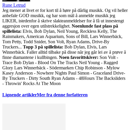
Rune Letrud
Jeg mener at livet er for kort til å høre på dårlig musikk. Og vil heller
anbefale GOD musikk, og har som mål å anmelde musikk jeg
LIKER, istedenfor å skrive slakteanmeldelser for å få ut innestengt
aggresjon over egen utilstrekkelighet.
Noenlunde fast plass på
spillelista:
Elvis, Bob Dylan, Neil Young, Reckless Kelly, The
Rainmakers, American Aquarium, Sons of Bill, Lars Winnerbäck,
Tom Petty, Todd Snider, Son Volt, Ryan Adams, Drive-By
Truckers...
Topp 3 på spillelista:
Bob Dylan, Elvis, Lars
Winnerbäck. Faller alltid tilbake på disse når jeg går lei av å prøve å
finne diamantene i kullbingen.
Noen favorittskiver:
Son Volt -
Trace Bob Dylan - Blood On The Tracks Neil Young - Ragged
Glory Lars Winnerbäck - Södermarken Chip Robinson - Mylow
Kasey Anderson - Nowhere Nights Paul Simon - Graceland Drive-
By Truckers - Dirty South Ryan Adams - 48Hours The Backsliders
- Throwin' Rocks At The Moon
Lignende artikler
Mer fra denne forfatteren