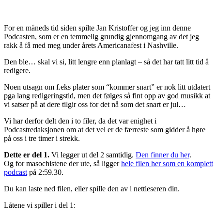
Facebook
X
Pinterest
WhatsApp
For en måneds tid siden spilte Jan Kristoffer og jeg inn denne
Podcasten, som er en temmelig grundig gjennomgang av det jeg
rakk å få med meg under årets Americanafest i Nashville.
Den ble… skal vi si, litt lengre enn planlagt – så det har tatt litt tid å
redigere.
Noen utsagn om f.eks plater som “kommer snart” er nok litt utdatert
pga lang redigeringstid, men det følges så fint opp av god musikk at
vi satser på at dere tilgir oss for det nå som det snart er jul…
Vi har derfor delt den i to filer, da det var enighet i
Podcastredaksjonen om at det vel er de færreste som gidder å høre
på oss i tre timer i strekk.
Dette er del 1.
Vi legger ut del 2 samtidig.
Den finner du her
.
Og for masochistene der ute, så ligger
hele filen her som en komplett
podcast
på 2:59.30.
Du kan laste ned filen, eller spille den av i nettleseren din.
Låtene vi spiller i del 1: