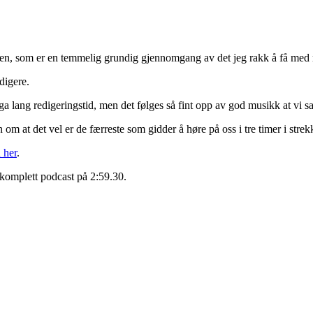
sten, som er en temmelig grundig gjennomgang av det jeg rakk å få med 
edigere.
 lang redigeringstid, men det følges så fint opp av god musikk at vi sats
n om at det vel er de færreste som gidder å høre på oss i tre timer i strek
 her
.
 komplett podcast på 2:59.30.