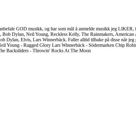
ller anbefale GOD musikk, og har som mål å anmelde musikk jeg LIKER, is
, Bob Dylan, Neil Young, Reckless Kelly, The Rainmakers, American A
b Dylan, Elvis, Lars Winnerbäck. Faller alltid tilbake på disse når jeg 
Neil Young - Ragged Glory Lars Winnerbäck - Södermarken Chip Rob
The Backsliders - Throwin' Rocks At The Moon