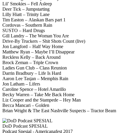
Lil’ Smokies – Fell Asleep
Deer Tick – Jumpstarting
Lilly Hiatt – Trinity Lane
Tim Easton – Alaskan Bars part 1
Cordovas – Southern Rain
SUSTO – Hard Drugs
Gill Landry – The Woman You Are
Drive-By Truckers – Shit Shots Count (live)
Jon Langford – Half Way Home
Matthew Ryan – Maybe I’ll Disappear
Reckless Kelly – Back Around
Brock Zeman – Triple Crown
Ladies Gun Club – Class Reunion
Darrin Bradbury – Life Is Hard
Aaron Lee Tasjan – Memphis Rain
Jon Latham – Lifers
Caroline Spence – Hotel Amarillo
Becky Warren – Take Me Back Home
Liz Cooper and the Stampede – Hey Man
Becca Mancari – Golden
Brian Wright & The East Nashville Suspects – Tractor Beam
DoD Podcast SPESIAL
Podcast Spesial - Americanafest 2017