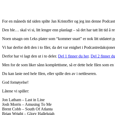
For en måneds tid siden spilte Jan Kristoffer og jeg inn denne Podca
Den ble… skal vi si, litt lengre enn planlagt – så det har tatt litt tid å r
Noen utsagn om f.eks plater som “kommer snart” er nok litt utdatert pga
Vi har derfor delt den i to filer, da det var enighet i Podcastredaksjone
Derfor har vi lagt den ut i to deler.
Del 1 finner du her
.
Del 2 finner du
Men for de som liker sånn komplettisme, så er dette hele filen som en
Du kan laste ned hele filen, eller spille den av i nettleseren.
God fornøyelse!
Låtene vi spiller:
Jon Latham – Last in Line
Josh Morris – Amusing To Me
Brent Cobb – South Of Atlanta
Brian Wright – Glory Hallelujah