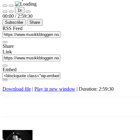
Play
Pause
1x
Episode
Episode
Mute/Unmute
Rewind
Fast
00:00
/
2:59:30
Episode
10
Forward
Subscribe
Share
Seconds
30
seconds
RSS Feed
Share
Link
Embed
Download file
|
Play in new window
|
Duration: 2:59:30