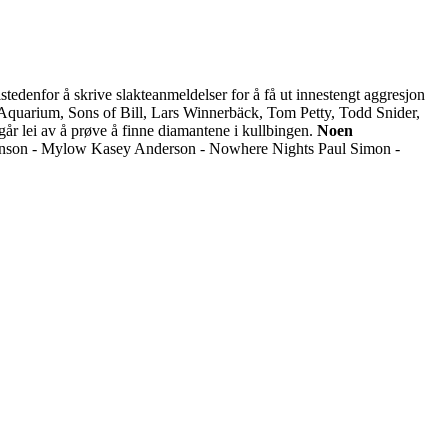
tedenfor å skrive slakteanmeldelser for å få ut innestengt aggresjon
quarium, Sons of Bill, Lars Winnerbäck, Tom Petty, Todd Snider,
går lei av å prøve å finne diamantene i kullbingen.
Noen
inson - Mylow Kasey Anderson - Nowhere Nights Paul Simon -