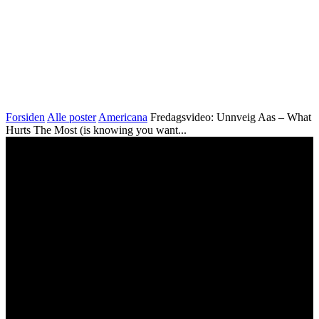
Forsiden
Alle poster
Americana
Fredagsvideo: Unnveig Aas – What
Hurts The Most (is knowing you want...