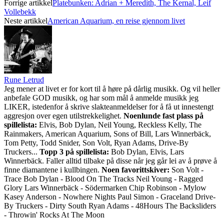
Forrige artikkel
Platebunken: Adrian + Meredith, The Kernal, Leif
Vollebekk
Neste artikkel
American Aquarium, en reise gjennom livet
Rune Letrud
Jeg mener at livet er for kort til å høre på dårlig musikk. Og vil heller
anbefale GOD musikk, og har som mål å anmelde musikk jeg
LIKER, istedenfor å skrive slakteanmeldelser for å få ut innestengt
aggresjon over egen utilstrekkelighet.
Noenlunde fast plass på
spillelista:
Elvis, Bob Dylan, Neil Young, Reckless Kelly, The
Rainmakers, American Aquarium, Sons of Bill, Lars Winnerbäck,
Tom Petty, Todd Snider, Son Volt, Ryan Adams, Drive-By
Truckers...
Topp 3 på spillelista:
Bob Dylan, Elvis, Lars
Winnerbäck. Faller alltid tilbake på disse når jeg går lei av å prøve å
finne diamantene i kullbingen.
Noen favorittskiver:
Son Volt -
Trace Bob Dylan - Blood On The Tracks Neil Young - Ragged
Glory Lars Winnerbäck - Södermarken Chip Robinson - Mylow
Kasey Anderson - Nowhere Nights Paul Simon - Graceland Drive-
By Truckers - Dirty South Ryan Adams - 48Hours The Backsliders
- Throwin' Rocks At The Moon