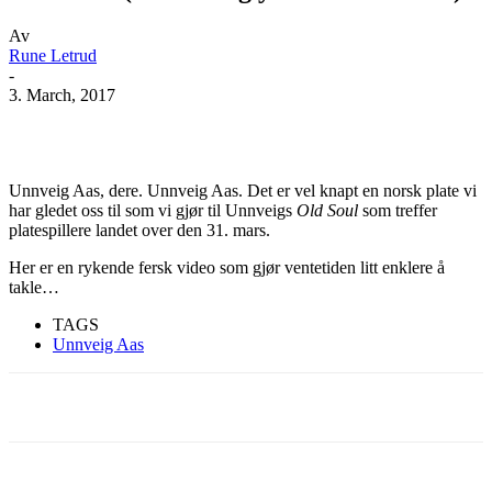
Av
Rune Letrud
-
3. March, 2017
Facebook
X
Pinterest
WhatsApp
Unnveig Aas, dere. Unnveig Aas. Det er vel knapt en norsk plate vi
har gledet oss til som vi gjør til Unnveigs
Old Soul
som treffer
platespillere landet over den 31. mars.
Her er en rykende fersk video som gjør ventetiden litt enklere å
takle…
TAGS
Unnveig Aas