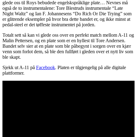
glede oss til Roys bebudede engelskspråklige plate… Nevnes må
også de to instrumentalene: Tore Blestruds instrumentale “Late
Night Waltz” og Ian F. Johannesens “Do Rich Or Die Trying” som
er glitrende eksempler på hvor bra dette bandet er, og ikke minst at
pedal-steel er det tøffeste instrumentet på jorden.
Totalt sett så kan vi glede oss over en perfekt match mellom A-11 og
Malin Pettersen, og en plate som er en hyllest til Tore Andersen.
Bandet selv sier at en plate som ble påbegynt i sorgen over en kjær
venn som forlot dem, så ble den fullført i gleden over et nytt liv som
ble skapt.
Sjekk ut A-11 på
Facebook
. Platen er tilgjengelig på alle digitale
plattformer.