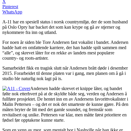
X
Pinterest
WhatsApp
A-11 har en spesiell status i norsk countrymiljø, der de som husband
på Oslo Opry har backet det som kan krype og gå av stjerner og
nykommere fra inn og utland.
For noen år siden ble Tore Andersen fast vokalist i bandet. Andersen
hadde hatt en omfattende karriere, der han hadde spilt sammen med
“alle”, og skrevet låter for en rekke av landets mest populære
country- og roots-artister.
Samarbeidet fikk en tragisk slutt når Andersen brått døde i desember
2015. Forarbeidet til denne platen var i gang, men planen om å gå i
studio ble naturlig nok lagt på is.
Andersen hadde skrevet et knippe låter, og bandet
følte nok etterhvert på at de skyldte både seg, verden og Andersen å
fullføre prosjektet. De hentet inn en av Andersens favorittvokalister i
Malin Pettersen – og det er nok det smarteste de kunne gjøre. På den
måten bryter de litt med det gamle soundet, og fremstår som
revitalisert og unike. Pettersen var klar, men måtte først prioritere en
fødsel før opptakene kunne starte.
Som en venn av meg, som mentalt bor i Nashville når han ikke er