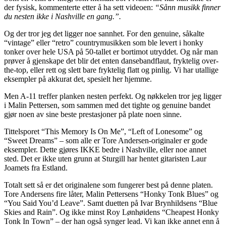
der fysisk, kommenterte etter å ha sett videoen:
“Sånn musikk finner
du nesten ikke i Nashville en gang.”.
Og der tror jeg det ligger noe sannhet. For den genuine, såkalte
“vintage” eller “retro” countrymusikken som ble levert i honky
tonker over hele USA på 50-tallet er bortimot utryddet. Og når man
prøver å gjenskape det blir det enten dansebandflaut, fryktelig over-
the-top, eller rett og slett bare fryktelig flatt og pinlig. Vi har utallige
eksempler på akkurat det, spesielt her hjemme.
Men A-11 treffer planken nesten perfekt. Og nøkkelen tror jeg ligger
i Malin Pettersen, som sammen med det tighte og genuine bandet
gjør noen av sine beste prestasjoner på plate noen sinne.
Tittelsporet “This Memory Is On Me”, “Left of Lonesome” og
“Sweet Dreams” – som alle er Tore Andersen-originaler er gode
eksempler. Dette gjøres IKKE bedre i Nashville, eller noe annet
sted. Det er ikke uten grunn at Sturgill har hentet gitaristen Laur
Joamets fra Estland.
Totalt sett så er det originalene som fungerer best på denne platen.
Tore Andersens fire låter, Malin Pettersens “Honky Tonk Blues” og
“You Said You’d Leave”. Samt duetten på Ivar Brynhildsens “Blue
Skies and Rain”. Og ikke minst Roy Lønhøidens “Cheapest Honky
Tonk In Town” – der han også synger lead. Vi kan ikke annet enn å