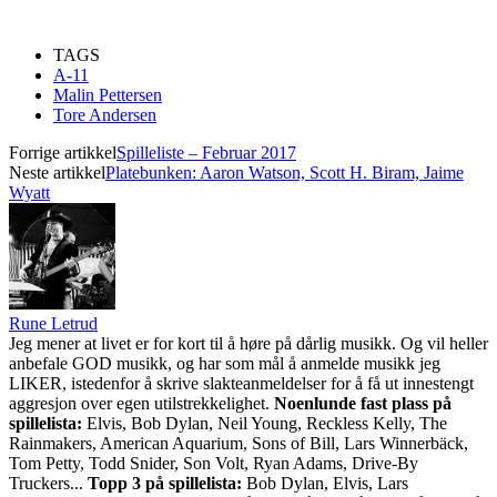
TAGS
A-11
Malin Pettersen
Tore Andersen
Forrige artikkel
Spilleliste – Februar 2017
Neste artikkel
Platebunken: Aaron Watson, Scott H. Biram, Jaime
Wyatt
Rune Letrud
Jeg mener at livet er for kort til å høre på dårlig musikk. Og vil heller
anbefale GOD musikk, og har som mål å anmelde musikk jeg
LIKER, istedenfor å skrive slakteanmeldelser for å få ut innestengt
aggresjon over egen utilstrekkelighet.
Noenlunde fast plass på
spillelista:
Elvis, Bob Dylan, Neil Young, Reckless Kelly, The
Rainmakers, American Aquarium, Sons of Bill, Lars Winnerbäck,
Tom Petty, Todd Snider, Son Volt, Ryan Adams, Drive-By
Truckers...
Topp 3 på spillelista:
Bob Dylan, Elvis, Lars