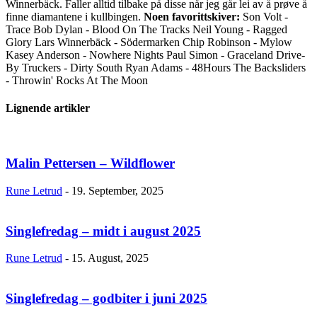
Winnerbäck. Faller alltid tilbake på disse når jeg går lei av å prøve å
finne diamantene i kullbingen.
Noen favorittskiver:
Son Volt -
Trace Bob Dylan - Blood On The Tracks Neil Young - Ragged
Glory Lars Winnerbäck - Södermarken Chip Robinson - Mylow
Kasey Anderson - Nowhere Nights Paul Simon - Graceland Drive-
By Truckers - Dirty South Ryan Adams - 48Hours The Backsliders
- Throwin' Rocks At The Moon
Lignende artikler
Malin Pettersen – Wildflower
Rune Letrud
-
19. September, 2025
Singlefredag – midt i august 2025
Rune Letrud
-
15. August, 2025
Singlefredag – godbiter i juni 2025