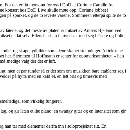
. For det er litt morsomt for oss i DoD at Corinne Camillo fra
ste konsert hos DoD Live skulle møte opp. Corinne jobbet i
ngen på sparket, og de to leverte varene. Sommeren etterpå spilte de to
av låtene, og det meste av platen er mikset av Anders Bjelland ved
et en låt selv. Ellers har han i hovedsak med seg blåsere og fiolin,
lodier og skape lydbilder som alene skaper stemninger. At tekstene
okuset her. Stemmen til Hoffmann er senter for oppmerksomheten – han
må snedige valg der det er luft.
tting, men et par runder så er det som om musikken bare etablerer seg i
velder på hytta med en kald øl, en lett bris og timesvis med
smeltedigel som virkelig fungerer.
, og gir låten et lite piano, en twangy gitar og en intensitet som gir
g han tar med elementer derfra inn i soloprosjektet sitt. En