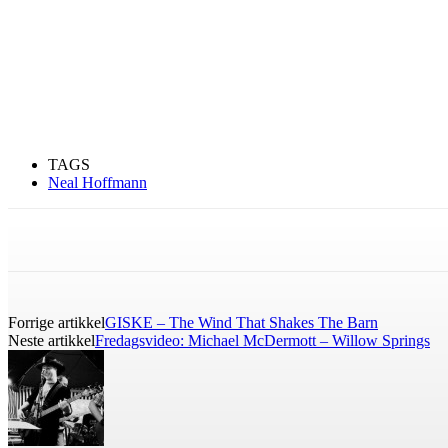
TAGS
Neal Hoffmann
Forrige artikkel
GISKE – The Wind That Shakes The Barn
Neste artikkel
Fredagsvideo: Michael McDermott – Willow Springs