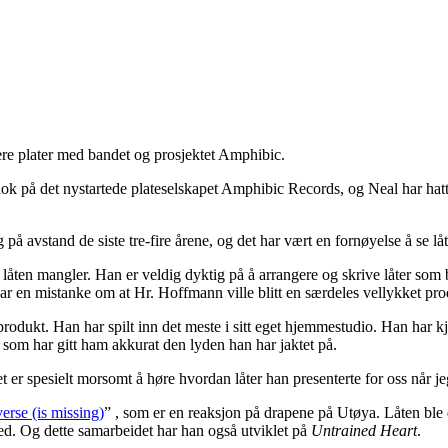
lere plater med bandet og prosjektet Amphibic.
nok på det nystartede plateselskapet Amphibic Records, og Neal har hatt 
på avstand de siste tre-fire årene, og det har vært en fornøyelse å se lå
 låten mangler. Han er veldig dyktig på å arrangere og skrive låter som 
ar en mistanke om at Hr. Hoffmann ville blitt en særdeles vellykket prod
produkt. Han har spilt inn det meste i sitt eget hjemmestudio. Han har
r som har gitt ham akkurat den lyden han har jaktet på.
 er spesielt morsomt å høre hvordan låter han presenterte for oss når je
erse (is missing)
” , som er en reaksjon på drapene på Utøya. Låten ble
ed. Og dette samarbeidet har han også utviklet på
Untrained Heart
.