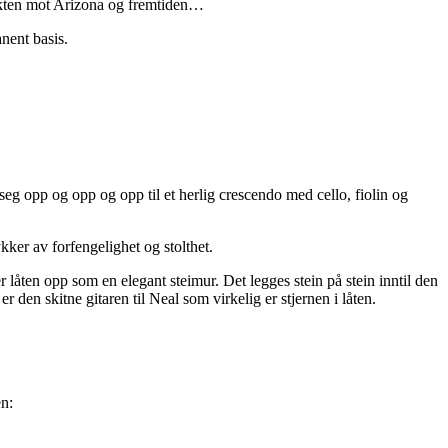
flukten mot Arizona og fremtiden…
nent basis.
eg opp og opp og opp til et herlig crescendo med cello, fiolin og
ker av forfengelighet og stolthet.
er låten opp som en elegant steimur. Det legges stein på stein inntil den
den skitne gitaren til Neal som virkelig er stjernen i låten.
en: