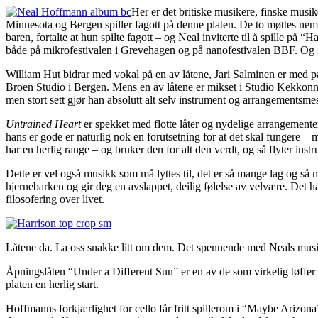
Her er det britiske musikere, finske musi
Minnesota og Bergen spiller fagott på denne platen. De to møttes nem
baren, fortalte at hun spilte fagott – og Neal inviterte til å spille p
både på mikrofestivalen i Grevehagen og på nanofestivalen BBF. Og sam
William Hut bidrar med vokal på en av låtene, Jari Salminen er med på
Broen Studio i Bergen. Mens en av låtene er mikset i Studio Kekkonne
men stort sett gjør han absolutt alt selv instrument og arrangementsme
Untrained Heart
er spekket med flotte låter og nydelige arrangemente
hans er gode er naturlig nok en forutsetning for at det skal fungere 
har en herlig range – og bruker den for alt den verdt, og så flyter inst
Dette er vel også musikk som må lyttes til, det er så mange lag og så m
hjernebarken og gir deg en avslappet, deilig følelse av velvære. Det h
filosofering over livet.
Låtene da. La oss snakke litt om dem. Det spennende med Neals musikk
Åpningslåten “Under a Different Sun” er en av de som virkelig tøffer s
platen en herlig start.
Hoffmanns forkjærlighet for cello får fritt spillerom i “Maybe Arizona”