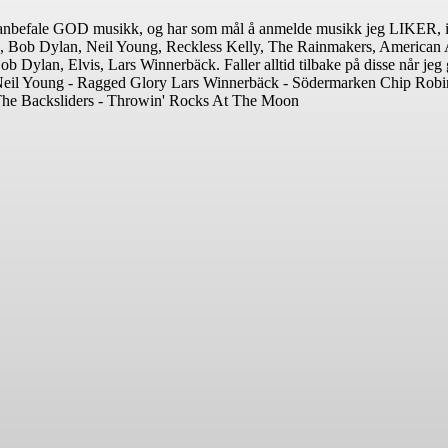
ller anbefale GOD musikk, og har som mål å anmelde musikk jeg LIKER, is
, Bob Dylan, Neil Young, Reckless Kelly, The Rainmakers, American A
b Dylan, Elvis, Lars Winnerbäck. Faller alltid tilbake på disse når jeg 
Neil Young - Ragged Glory Lars Winnerbäck - Södermarken Chip Rob
The Backsliders - Throwin' Rocks At The Moon