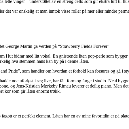
ette vinger – understøttet av en streng cello som gir ekstra luft til 
er det var ønskelig at man inntok visse roller på mer eller mindre perma
bildet George Martin ga verden på “Strawberry Fields Forever”.
m Hut bidrar med litt vokal. En gnistrende liten pop-perle som bygger s
irkelig hva stemmen hans kan by på i denne låten.
and Pride”, som handler om hvordan et forhold kan forsures og gå i styk
 hadde noe uforløst i seg live, har fått form og farge i studio. Neal bygg
ne, og Jens-Kristian Mørkeby Rimau leverer et deilig piano. Men det er 
t kor som gir låten enormt trøkk.
ott er et perfekt element. Låten har en av mine favorittlinjer på plat