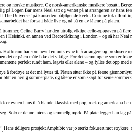
kere og norske musikere. Og norsk-amerikanske musikere bosatt i Bergen
lig på Logen Bar mens Neal satt og ventet på at arrangøren av hans før
å “Half The Universe” på konserten påfølgende kveld. Corinne tok utfordri
arbeidet har fortsatt både live og nå på en av låtene på platen.
 trommer, Celine Barry har den utrolig viktige cello-oppgaven på flere 
n i Helsinki, en annen ved RecordMixing i London – og så har Neal miks
ssig.
r. Hoffmann har som nevnt en unik evne til å arrangere og produsere me
– men det er på en måte ikke det viktige. For det stemningene som er f
rumentene perfekt rundt ham, lagvis eller alene – og fylles det opp med s
ye å fordøye at det må lyttes til. Platen sitter ikke på første gjennomly
ar blitt en herlig sommerplate, og låtene er som skapt for seine sommerk
 er evnen hans til å blande klassisk med pop, rock og americana i en 
eg. Solo er denne intens og temmelig mørk. På plate legger han lag på lag
. Hans tidligere prosjekt Amphibic var jo sterkt fokusert mot strykere, o