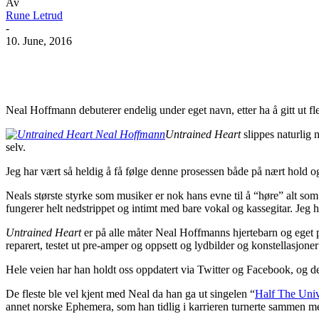
Av
Rune Letrud
-
10. June, 2016
Facebook
X
Pinterest
WhatsApp
Neal Hoffmann debuterer endelig under eget navn, etter ha å gitt ut f
Untrained Heart
slippes naturlig 
selv.
Jeg har vært så heldig å få følge denne prosessen både på nært hold og 
Neals største styrke som musiker er nok hans evne til å “høre” alt som
fungerer helt nedstrippet og intimt med bare vokal og kassegitar. Jeg h
Untrained Heart
er på alle måter Neal Hoffmanns hjertebarn og eget 
reparert, testet ut pre-amper og oppsett og lydbilder og konstellasjone
Hele veien har han holdt oss oppdatert via Twitter og Facebook, og det
De fleste ble vel kjent med Neal da han ga ut singelen “
Half The Univ
annet norske Ephemera, som han tidlig i karrieren turnerte sammen m