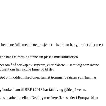
hendene fulle med dette prosjektet – hvor han har gjort det aller mest
tene hans ta form og finne sin plass i musikkhistorien.
ber om å få selskap av strykere, eller blåsere… samtidig som låtene
usent om han skulle finne tid til det.
 kjøpt og moddet mikrofoner, funnet trommer på gaten som han har
g booket ham til BBF i 2013 har fått liv og fylde på veien.
 et samarbeid mellom Neal og musikere flere steder i Europa- blant