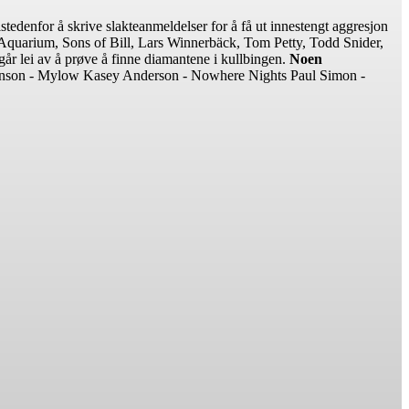
tedenfor å skrive slakteanmeldelser for å få ut innestengt aggresjon
quarium, Sons of Bill, Lars Winnerbäck, Tom Petty, Todd Snider,
går lei av å prøve å finne diamantene i kullbingen.
Noen
inson - Mylow Kasey Anderson - Nowhere Nights Paul Simon -