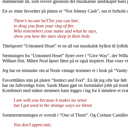
drømmende låt, som svever gjennom det musikalske landskapet hans på l
En av mine favoritter på platen er “Not Johnny Cash”, om et forhold d
There’s no-one
beTTer
you can hire,
to drag you from your ring of fire.
Who remembers your name and what he says,
show you how the stars sleep in their beds
Tittelsporet “Untrained Heart” er en all out musikalsk hyllest til lyd
Stemningen fra “Untrained Heart” flyter over i “Give Way”, der Willia
William Hut. Måten Neal åpner låten på er også inspirert. Han viser v
Jeg har en mistanke om at Neals vintage trommer er i bruk på “Vanity 
Favorittlåten min på platen “Instinct and Feel”. En låt jeg ofte har følt
har sin fullverdige form. Sarah Mann gjør en formidabel jobb på trombo
Kombinert med måten stemmen hans legges i lag for å simulere et svær
I am with you because it makes no sense
but I got used to the strange ways we blend
Sommerstemningen er overalt i “One of Them”. Og Corinne Camillos fag
You don’t appreciate,