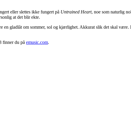
ert eller slettes ikke fungert på
Untrained Heart
, noe som naturlig nok
onlig at det blir ekte.
bare en gladlåt om sommer, sol og kjærlighet. Akkurat slik det skal være. L
3 finner du på
emusic.com
.