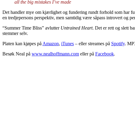
all the big mistakes I’ve made
Det handler mye om kjærlighet og fundering rundt forhold som har fung
en tredjepersons perspektiv, men samtidig være såpass introvert og pers
“Summer Time Bliss” avlutter
Untrained Heart
. Det er rett og slett 
stemmer selv.
Platen kan kjøpes på
Amazon
,
iTunes
– eller streames på
Spotify
. MP
Besøk Neal på
www.nealhoffmann.com
eller på
Facebook
.