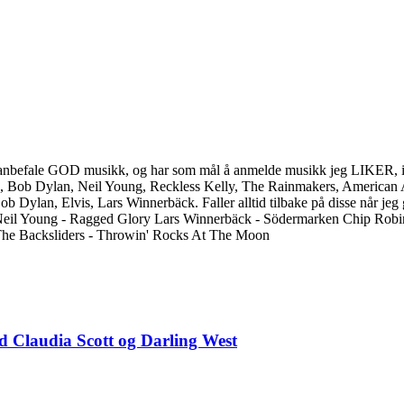
ller anbefale GOD musikk, og har som mål å anmelde musikk jeg LIKER, is
, Bob Dylan, Neil Young, Reckless Kelly, The Rainmakers, American A
b Dylan, Elvis, Lars Winnerbäck. Faller alltid tilbake på disse når jeg 
Neil Young - Ragged Glory Lars Winnerbäck - Södermarken Chip Rob
The Backsliders - Throwin' Rocks At The Moon
d Claudia Scott og Darling West