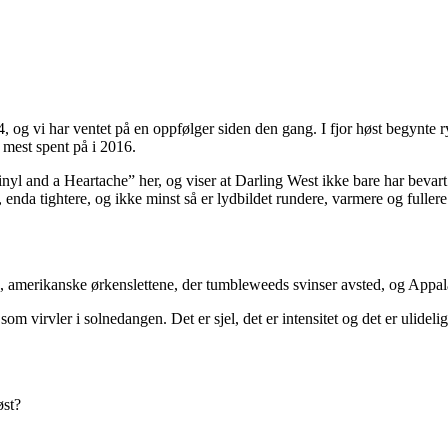
, og vi har ventet på en oppfølger siden den gang. I fjor høst begynte 
 mest spent på i 2016.
yl and a Heartache” her, og viser at Darling West ikke bare har bevart 
, enda tightere, og ikke minst så er lydbildet rundere, varmere og fuller
e, amerikanske ørkenslettene, der tumbleweeds svinser avsted, og Appal
m virvler i solnedangen. Det er sjel, det er intensitet og det er ulideli
øst?