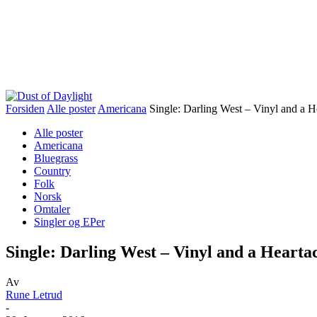
Forsiden
Alle poster
Americana
Single: Darling West – Vinyl and a H
Alle poster
Americana
Bluegrass
Country
Folk
Norsk
Omtaler
Singler og EPer
Single: Darling West – Vinyl and a Hearta
Av
Rune Letrud
-