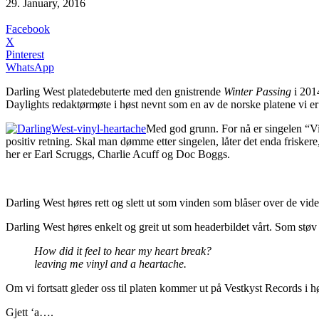
29. January, 2016
Facebook
X
Pinterest
WhatsApp
Darling West platedebuterte med den gnistrende
Winter Passing
i 2014
Daylights redaktørmøte i høst nevnt som en av de norske platene vi er
Med god grunn. For nå er singelen “Vin
positiv retning. Skal man dømme etter singelen, låter det enda friskere
her er Earl Scruggs, Charlie Acuff og Doc Boggs.
Darling West høres rett og slett ut som vinden som blåser over de vid
Darling West høres enkelt og greit ut som headerbildet vårt. Som støv so
How did it feel to hear my heart break?
leaving me vinyl and a heartache.
Om vi fortsatt gleder oss til platen kommer ut på Vestkyst Records i h
Gjett ‘a….