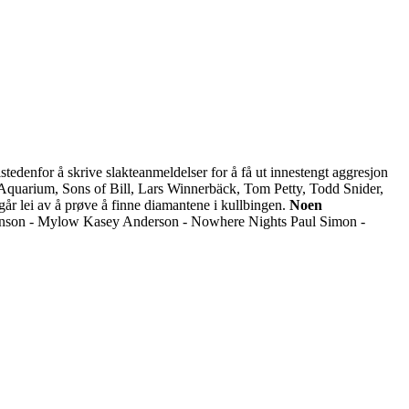
tedenfor å skrive slakteanmeldelser for å få ut innestengt aggresjon
quarium, Sons of Bill, Lars Winnerbäck, Tom Petty, Todd Snider,
går lei av å prøve å finne diamantene i kullbingen.
Noen
inson - Mylow Kasey Anderson - Nowhere Nights Paul Simon -