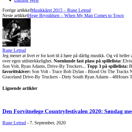
Darling West
Forrige artikkel
Musikkåret 2015 – Rune Letrud
Neste artikkel
Hege Brynildsen – When My Man Comes to Town
Rune Letrud
Jeg mener at livet er for kort til å høre på dårlig musikk. Og vil he
over egen utilstrekkelighet.
Noenlunde fast plass på spillelista:
Elvis
Son Volt, Ryan Adams, Drive-By Truckers...
Topp 3 på spillelista:
Bo
favorittskiver:
Son Volt - Trace Bob Dylan - Blood On The Tracks 
Graceland Drive-By Truckers - Dirty South Ryan Adams - 48Hours 
Lignende artikler
Den Forvitnelege Countryfestivalen 2020: Søndag me
Rune Letrud
-
7. September, 2020