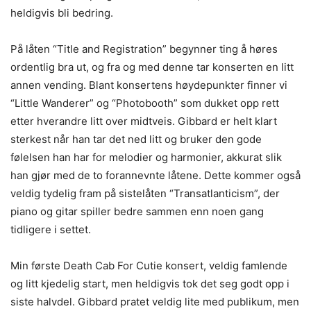
heldigvis bli bedring.
På låten “Title and Registration” begynner ting å høres
ordentlig bra ut, og fra og med denne tar konserten en litt
annen vending. Blant konsertens høydepunkter finner vi
“Little Wanderer” og “Photobooth” som dukket opp rett
etter hverandre litt over midtveis. Gibbard er helt klart
sterkest når han tar det ned litt og bruker den gode
følelsen han har for melodier og harmonier, akkurat slik
han gjør med de to forannevnte låtene. Dette kommer også
veldig tydelig fram på sistelåten “Transatlanticism”, der
piano og gitar spiller bedre sammen enn noen gang
tidligere i settet.
Min første Death Cab For Cutie konsert, veldig famlende
og litt kjedelig start, men heldigvis tok det seg godt opp i
siste halvdel. Gibbard pratet veldig lite med publikum, men