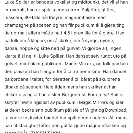
Luke Spiller er bandets vokalist og midtpunkt, det vil si han
er overalt, han er spik spenna gærn. Paljetter, glitter,
mascara, 80-talls hårfrisyre, magnumflaske med
champagne på scenen og han får publikum til å gjøre ting
de normalt ellers måtte hatt 4,5 i promille for å gjøre. Han
ba folk om å klappe, om å skrike, om å synge, nynne,
danse, hoppe og sitte ned på gulvet. Vi gjorde alt, ingen
klarte å si nei til Luke Spiller. Han danset selv rundt ute på
gulvet, midt blant publikum i Magic Mirrors, og folk gav han
den plassen han trengte for å ta trinnene sine. Han danset
på bordene i teltet, for deretter å bli båret på skuldrene
tilbake på scenen. Hele tiden mens han skriker at han
elsker oss og at han elsker Bergenfest. For en fyr! Spiller
skryter hemningsløst av publikum i Magic Mirrors og sier
at de er bedre enn publikum på Isle of Wight og Download,
to andre festivaler bandet har spilt denne helgen. Alt mens
han til stadighet løfter den gullfargede magnumflasken og