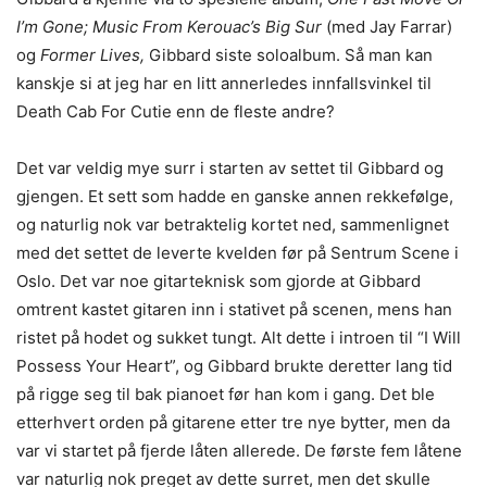
I’m Gone; Music From Kerouac’s Big Sur
(med Jay Farrar)
og
Former Lives,
Gibbard siste soloalbum. Så man kan
kanskje si at jeg har en litt annerledes innfallsvinkel til
Death Cab For Cutie enn de fleste andre?
Det var veldig mye surr i starten av settet til Gibbard og
gjengen. Et sett som hadde en ganske annen rekkefølge,
og naturlig nok var betraktelig kortet ned, sammenlignet
med det settet de leverte kvelden før på Sentrum Scene i
Oslo. Det var noe gitarteknisk som gjorde at Gibbard
omtrent kastet gitaren inn i stativet på scenen, mens han
ristet på hodet og sukket tungt. Alt dette i introen til “I Will
Possess Your Heart”, og Gibbard brukte deretter lang tid
på rigge seg til bak pianoet før han kom i gang. Det ble
etterhvert orden på gitarene etter tre nye bytter, men da
var vi startet på fjerde låten allerede. De første fem låtene
var naturlig nok preget av dette surret, men det skulle