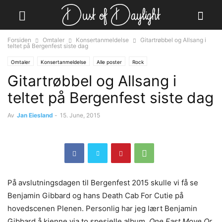
Forsiden
Omtaler
Konsertanmeldelse
Gitartrøbbel og Allsang i
teltet på Bergenfest siste dag
Omtaler
Konsertanmeldelse
Alle poster
Rock
Gitartrøbbel og Allsang i
teltet på Bergenfest siste dag
Av
Jan Eiesland
-
15. June, 2015
På avslutningsdagen til Bergenfest 2015 skulle vi få se
Benjamin Gibbard og hans Death Cab For Cutie på
hovedscenen Plenen. Personlig har jeg lært Benjamin
Gibbard å kjenne via to spesielle album,
One Fast Move Or