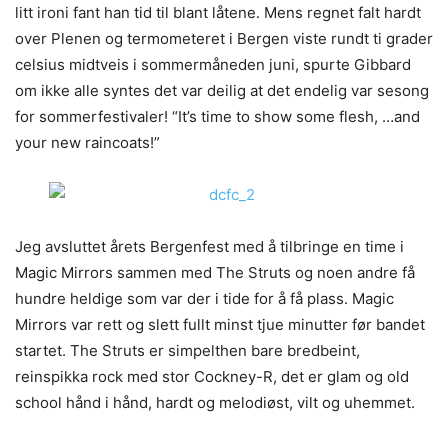
litt ironi fant han tid til blant låtene. Mens regnet falt hardt
over Plenen og termometeret i Bergen viste rundt ti grader
celsius midtveis i sommermåneden juni, spurte Gibbard
om ikke alle syntes det var deilig at det endelig var sesong
for sommerfestivaler! “It’s time to show some flesh, …and
your new raincoats!”
Jeg avsluttet årets Bergenfest med å tilbringe en time i
Magic Mirrors sammen med The Struts og noen andre få
hundre heldige som var der i tide for å få plass. Magic
Mirrors var rett og slett fullt minst tjue minutter før bandet
startet. The Struts er simpelthen bare bredbeint,
reinspikka rock med stor Cockney-R, det er glam og old
school hånd i hånd, hardt og melodiøst, vilt og uhemmet.