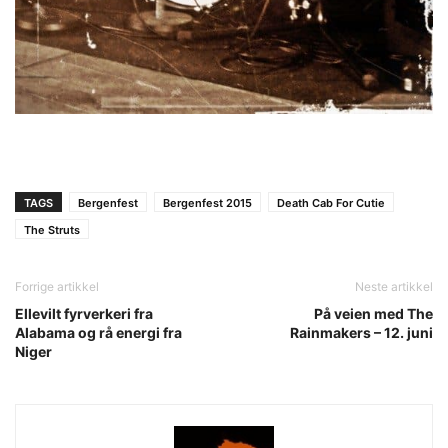
TAGS
Bergenfest
Bergenfest 2015
Death Cab For Cutie
The Struts
Forrige artikkel
Neste artikkel
Ellevilt fyrverkeri fra
På veien med The
Alabama og rå energi fra
Rainmakers – 12. juni
Niger