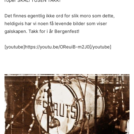
roper SKÅL! TUSEN TAKK!
Det finnes egentlig ikke ord for slik moro som dette,
heldigvis har vi noen få levende bilder som viser
galskapen. Takk for i år Bergenfest!
[youtube]https://youtu.be/OReuiB-m2J0[/youtube]