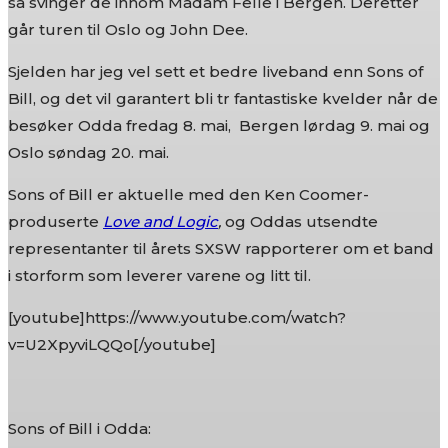
så svinger de innom Madam Felle i Bergen. Deretter
går turen til Oslo og John Dee.
Sjelden har jeg vel sett et bedre liveband enn Sons of
Bill, og det vil garantert bli tr fantastiske kvelder når de
besøker Odda fredag 8. mai, Bergen lørdag 9. mai og
Oslo søndag 20. mai.
Sons of Bill er aktuelle med den Ken Coomer-
produserte
Love and Logic
,
og Oddas utsendte
representanter til årets SXSW rapporterer om et band
i storform som leverer varene og litt til.
[youtube]https://www.youtube.com/watch?
v=U2XpyviLQQo[/youtube]
Sons of Bill i Odda: