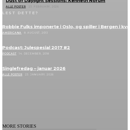
Dust of Daylight Sessions: Kenneth Norum
ALLE POSTER
23. FEBRUARY, 2026
LEST DETTE?
Robbie Fulks imponerte i Oslo, og spiller i Bergen i kve
AMERICANA
8. AUGUST, 2013
Podcast: Julespesial 2017 #2
PODCAST
14. DECEMBER, 2018
Singlefredag – januar 2026
ALLE POSTER
23. JANUARY, 2026
MORE STORIES