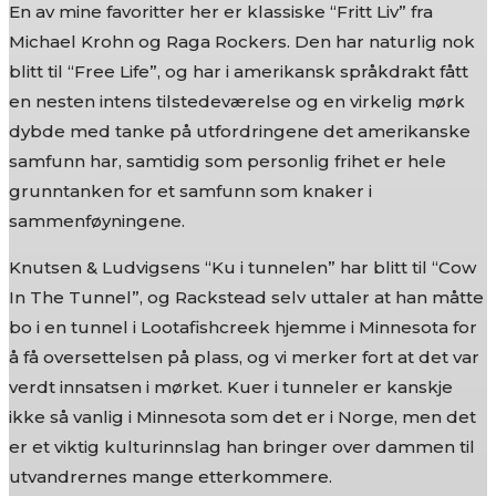
En av mine favoritter her er klassiske “Fritt Liv” fra
Michael Krohn og Raga Rockers. Den har naturlig nok
blitt til “Free Life”, og har i amerikansk språkdrakt fått
en nesten intens tilstedeværelse og en virkelig mørk
dybde med tanke på utfordringene det amerikanske
samfunn har, samtidig som personlig frihet er hele
grunntanken for et samfunn som knaker i
sammenføyningene.
Knutsen & Ludvigsens “Ku i tunnelen” har blitt til “Cow
In The Tunnel”, og Rackstead selv uttaler at han måtte
bo i en tunnel i Lootafishcreek hjemme i Minnesota for
å få oversettelsen på plass, og vi merker fort at det var
verdt innsatsen i mørket. Kuer i tunneler er kanskje
ikke så vanlig i Minnesota som det er i Norge, men det
er et viktig kulturinnslag han bringer over dammen til
utvandrernes mange etterkommere.