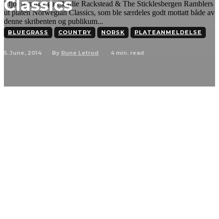
Classics
I fjor sommer ga Charlie Rackstead & The Sticklesbergen Ramblers
ut platen Norwegian Classics, som ble særdeles godt mottatt både av
denne skribenten og publikum...
BLUEGRASS
COUNTRY
NORSK
PLATEANMELDELSE
5. June, 2014
4
min. read
By
Rune Letrud