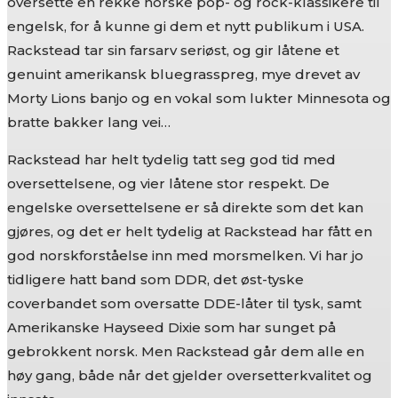
oversette en rekke norske pop- og rock-klassikere til
engelsk, for å kunne gi dem et nytt publikum i USA.
Rackstead tar sin farsarv seriøst, og gir låtene et
genuint amerikansk bluegrasspreg, mye drevet av
Morty Lions banjo og en vokal som lukter Minnesota og
bratte bakker lang vei…
Rackstead har helt tydelig tatt seg god tid med
oversettelsene, og vier låtene stor respekt. De
engelske oversettelsene er så direkte som det kan
gjøres, og det er helt tydelig at Rackstead har fått en
god norskforståelse inn med morsmelken. Vi har jo
tidligere hatt band som DDR, det øst-tyske
coverbandet som oversatte DDE-låter til tysk, samt
Amerikanske Hayseed Dixie som har sunget på
gebrokkent norsk. Men Rackstead går dem alle en
høy gang, både når det gjelder oversetterkvalitet og