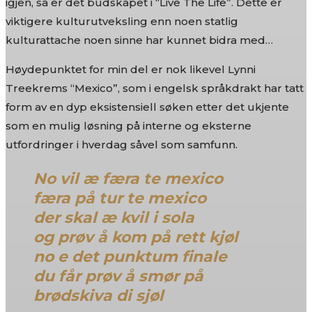
igjen, så er det budskapet i “Live The Life”. Dette er
viktigere kulturutveksling enn noen statlig
kulturattache noen sinne har kunnet bidra med…
Høydepunktet for min del er nok likevel Lynni
Treekrems “Mexico”, som i engelsk språkdrakt har tatt
form av en dyp eksistensiell søken etter det ukjente
som en mulig løsning på interne og eksterne
utfordringer i hverdag såvel som samfunn.
No vil æ færa te mexico
færa på tur te mexico
der skal æ kvil i sola
og prøv å kom på rett kjøl
no e det punktum finale
du får prøv å smør på
brødskiva di sjøl