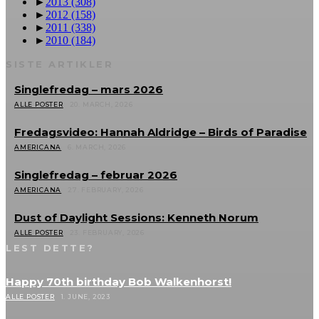
►
2013
(308)
►
2012
(158)
►
2011
(338)
►
2010
(184)
SISTE ARTIKLER
Singlefredag – mars 2026
ALLE POSTER
20. MARCH, 2026
Fredagsvideo: Hannah Aldridge – Birds of Paradise
AMERICANA
6. MARCH, 2026
Singlefredag – februar 2026
AMERICANA
27. FEBRUARY, 2026
Dust of Daylight Sessions: Kenneth Norum
ALLE POSTER
23. FEBRUARY, 2026
LEST DETTE?
Happy 70th birthday Bob Walkenhorst!
ALLE POSTER
1. JUNE, 2023