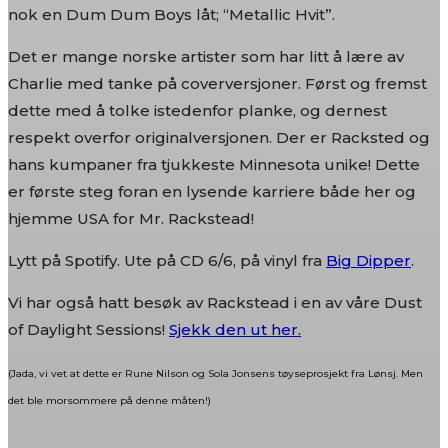
nok en Dum Dum Boys låt; “Metallic Hvit”.
Det er mange norske artister som har litt å lære av
Charlie med tanke på coverversjoner. Først og fremst
dette med å tolke istedenfor planke, og dernest
respekt overfor originalversjonen. Der er Racksted og
hans kumpaner fra tjukkeste Minnesota unike! Dette
er første steg foran en lysende karriere både her og
hjemme USA for Mr. Rackstead!
Lytt på Spotify. Ute på CD 6/6, på vinyl fra
Big Dipper
.
Vi har også hatt besøk av Rackstead i en av våre Dust
of Daylight Sessions!
Sjekk den ut her.
(Jada, vi vet at dette er Rune Nilson og Sola Jonsens tøyseprosjekt fra Lønsj. Men
det ble morsommere på denne måten!)