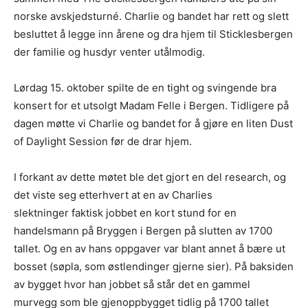
norske avskjedsturné. Charlie og bandet har rett og slett
besluttet å legge inn årene og dra hjem til Sticklesbergen
der familie og husdyr venter utålmodig.
Lørdag 15. oktober spilte de en tight og svingende bra
konsert for et utsolgt Madam Felle i Bergen. Tidligere på
dagen møtte vi Charlie og bandet for å gjøre en liten Dust
of Daylight Session før de drar hjem.
I forkant av dette møtet ble det gjort en del research, og
det viste seg etterhvert at en av Charlies
slektninger faktisk jobbet en kort stund for en
handelsmann på Bryggen i Bergen på slutten av 1700
tallet. Og en av hans oppgaver var blant annet å bære ut
bosset (søpla, som østlendinger gjerne sier). På baksiden
av bygget hvor han jobbet så står det en gammel
murvegg som ble gjenoppbygget tidlig på 1700 tallet