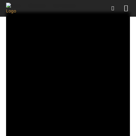
Forsiden
Alle poster
DoD Sessions