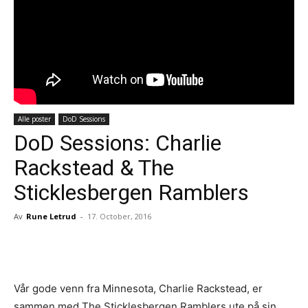
Alle poster
DoD Sessions
DoD Sessions: Charlie
Rackstead & The
Sticklesbergen Ramblers
Av
Rune Letrud
-
17. October, 2016
Facebook
X
Pinterest
Whats
Vår gode venn fra Minnesota, Charlie Rackstead, er
sammen med The Sticklesbergen Ramblers ute på sin