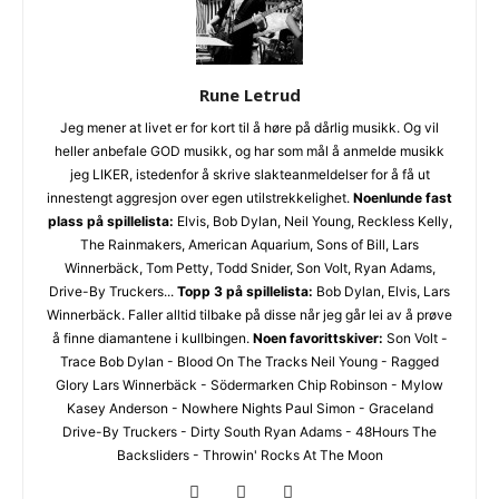
Rune Letrud
Jeg mener at livet er for kort til å høre på dårlig musikk. Og vil
heller anbefale GOD musikk, og har som mål å anmelde musikk
jeg LIKER, istedenfor å skrive slakteanmeldelser for å få ut
innestengt aggresjon over egen utilstrekkelighet.
Noenlunde fast
plass på spillelista:
Elvis, Bob Dylan, Neil Young, Reckless Kelly,
The Rainmakers, American Aquarium, Sons of Bill, Lars
Winnerbäck, Tom Petty, Todd Snider, Son Volt, Ryan Adams,
Drive-By Truckers...
Topp 3 på spillelista:
Bob Dylan, Elvis, Lars
Winnerbäck. Faller alltid tilbake på disse når jeg går lei av å prøve
å finne diamantene i kullbingen.
Noen favorittskiver:
Son Volt -
Trace Bob Dylan - Blood On The Tracks Neil Young - Ragged
Glory Lars Winnerbäck - Södermarken Chip Robinson - Mylow
Kasey Anderson - Nowhere Nights Paul Simon - Graceland
Drive-By Truckers - Dirty South Ryan Adams - 48Hours The
Backsliders - Throwin' Rocks At The Moon