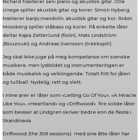
Richard trakterer selv piano og akustisk gitar. Olle
Unege spiller akustisk gitar og korer. Simon Nyberg
trakterer banjo,mandolin, akustisk gitar og kor. Robin
Mossberg spiller ståbass og korer. På enkelte låter
deltar Kajsa Zetterlund (fiolin), Mats Lindström
(Bouzouki) og Andreas Svensson (trekkspill).
Jeg skal ikke juge på meg kompetanse om svenske
musikere, men lydbildet og instrumenteringen er
både musikalsk og velklingende. Totalt fritt for jåleri
og tullball. Nydelig, rett og slett.
I mine ører er låter som «Letting Go Of You», «A Miracle
Like You», «Heartland» og «Driftwood» fire solide låter
som beviser at Lindgren skriver bedre enn de fleste i
Skandinavia
Driftwood (the 309 sessions) med sine åtte låter har