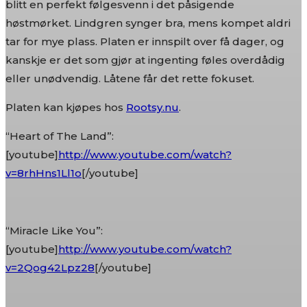
blitt en perfekt følgesvenn i det påsigende
høstmørket. Lindgren synger bra, mens kompet aldri
tar for mye plass. Platen er innspilt over få dager, og
kanskje er det som gjør at ingenting føles overdådig
eller unødvendig. Låtene får det rette fokuset.
Platen kan kjøpes hos
Rootsy.nu
.
“Heart of The Land”:
[youtube]
http://www.youtube.com/watch?
v=8rhHns1Ll1o
[/youtube]
“Miracle Like You”:
[youtube]
http://www.youtube.com/watch?
v=2Qog42Lpz28
[/youtube]