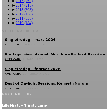
►
2015
(262)
►
2014
(215)
►
2013
(308)
►
2012
(158)
►
2011
(338)
►
2010
(184)
SISTE ARTIKLER
Singlefredag – mars 2026
ALLE POSTER
20. MARCH, 2026
Fredagsvideo: Hannah Aldridge – Birds of Paradise
AMERICANA
6. MARCH, 2026
Singlefredag – februar 2026
AMERICANA
27. FEBRUARY, 2026
Dust of Daylight Sessions: Kenneth Norum
ALLE POSTER
23. FEBRUARY, 2026
LEST DETTE?
Lilly Hiatt – Trinity Lane