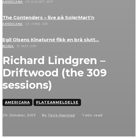
AMERICANA
25. AUGUST, 2017
The Contenders – live på SolørMart’n
AMERICANA
23. JUNE, 2011
Egil Olsens Kinaturné fikk en brå slutt…
NORSK
31. MAY, 2011
Richard Lindgren –
Driftwood (the 309
sessions)
AMERICANA
PLATEANMELDELSE
29. October, 2013
1
min. read
By
Terje Hanstad