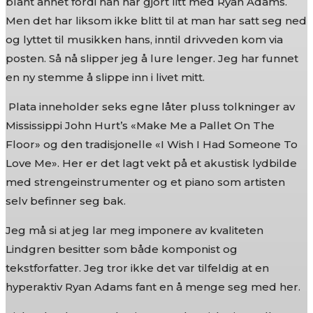
blant annet fordi han har gjort litt med Ryan Adams.
Men det har liksom ikke blitt til at man har satt seg ned
og lyttet til musikken hans, inntil drivveden kom via
posten. Så nå slipper jeg å lure lenger. Jeg har funnet
en ny stemme å slippe inn i livet mitt.
Plata inneholder seks egne låter pluss tolkninger av
Mississippi John Hurt’s «Make Me a Pallet On The
Floor» og den tradisjonelle «I Wish I Had Someone To
Love Me». Her er det lagt vekt på et akustisk lydbilde
med strengeinstrumenter og et piano som artisten
selv befinner seg bak.
Jeg må si at jeg lar meg imponere av kvaliteten
Lindgren besitter som både komponist og
tekstforfatter. Jeg tror ikke det var tilfeldig at en
hyperaktiv Ryan Adams fant en å menge seg med her.