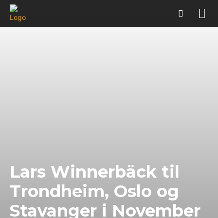
Lars Winnerbäck til
Trondheim, Oslo og
Stavanger i November