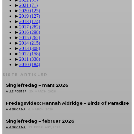
►
2021
(71)
►
2020
(125)
►
2019
(127)
►
2018
(174)
►
2017
(262)
►
2016
(298)
►
2015
(262)
►
2014
(215)
►
2013
(308)
►
2012
(158)
►
2011
(338)
►
2010
(184)
SISTE ARTIKLER
Singlefredag – mars 2026
ALLE POSTER
20. MARCH, 2026
Fredagsvideo: Hannah Aldridge – Birds of Paradise
AMERICANA
6. MARCH, 2026
Singlefredag – februar 2026
AMERICANA
27. FEBRUARY, 2026