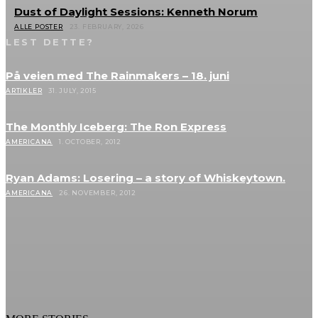
Dust of Daylight Sessions: Kenneth Norum
ALLE POSTER
23. FEBRUARY, 2026
LEST DETTE?
På veien med The Rainmakers – 18. juni
ARTIKLER
31. JULY, 2015
The Monthly Iceberg: The Ron Express
AMERICANA
1. OCTOBER, 2012
Ryan Adams: Losering – a story of Whiskeytown.
AMERICANA
26. NOVEMBER, 2012