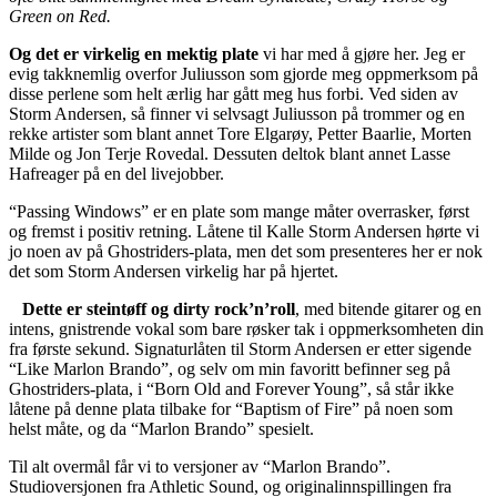
Green on Red.
Og det er virkelig en mektig plate
vi har med å gjøre her. Jeg er
evig takknemlig overfor Juliusson som gjorde meg oppmerksom på
disse perlene som helt ærlig har gått meg hus forbi. Ved siden av
Storm Andersen, så finner vi selvsagt Juliusson på trommer og en
rekke artister som blant annet Tore Elgarøy, Petter Baarlie, Morten
Milde og Jon Terje Rovedal. Dessuten deltok blant annet Lasse
Hafreager på en del livejobber.
“Passing Windows” er en plate som mange måter overrasker, først
og fremst i positiv retning. Låtene til Kalle Storm Andersen hørte vi
jo noen av på Ghostriders-plata, men det som presenteres her er nok
det som Storm Andersen virkelig har på hjertet.
Dette er steintøff og dirty rock’n’roll
, med bitende gitarer og en
intens, gnistrende vokal som bare røsker tak i oppmerksomheten din
fra første sekund. Signaturlåten til Storm Andersen er etter sigende
“Like Marlon Brando”, og selv om min favoritt befinner seg på
Ghostriders-plata, i “Born Old and Forever Young”, så står ikke
låtene på denne plata tilbake for “Baptism of Fire” på noen som
helst måte, og da “Marlon Brando” spesielt.
Til alt overmål får vi to versjoner av “Marlon Brando”.
Studioversjonen fra Athletic Sound, og originalinnspillingen fra