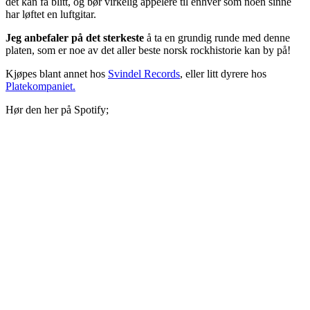
det kan få blitt, og bør virkelig appelere til enhver som noen sinne
har løftet en luftgitar.
Jeg anbefaler på det sterkeste
å ta en grundig runde med denne
platen, som er noe av det aller beste norsk rockhistorie kan by på!
Kjøpes blant annet hos
Svindel Records
, eller litt dyrere hos
Platekompaniet.
Hør den her på Spotify;