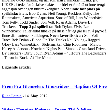
anbefale GOD musikk, og har som mål å anmelde musikk jeg
LIKER, istedenfor å skrive slakteanmeldelser for å få ut innestengt
aggresjon over egen utilstrekkelighet.
Noenlunde fast plass på
spillelista:
Elvis, Bob Dylan, Neil Young, Reckless Kelly, The
Rainmakers, American Aquarium, Sons of Bill, Lars Winnerbäck,
Tom Petty, Todd Snider, Son Volt, Ryan Adams, Drive-By
Truckers...
Topp 3 på spillelista:
Bob Dylan, Elvis, Lars
Winnerbäck. Faller alltid tilbake på disse når jeg går lei av å prøve å
finne diamantene i kullbingen.
Noen favorittskiver:
Son Volt -
Trace Bob Dylan - Blood On The Tracks Neil Young - Ragged
Glory Lars Winnerbäck - Södermarken Chip Robinson - Mylow
Kasey Anderson - Nowhere Nights Paul Simon - Graceland Drive-
By Truckers - Dirty South Ryan Adams - 48Hours The Backsliders
- Throwin' Rocks At The Moon
Lignende artikler
Frem Fra Glemselen: Ghostriders – Baptism Of Fire
Rune Letrud
-
14. May, 2012
Video: Henning Kvitnes – Ingen Tid Å Miste