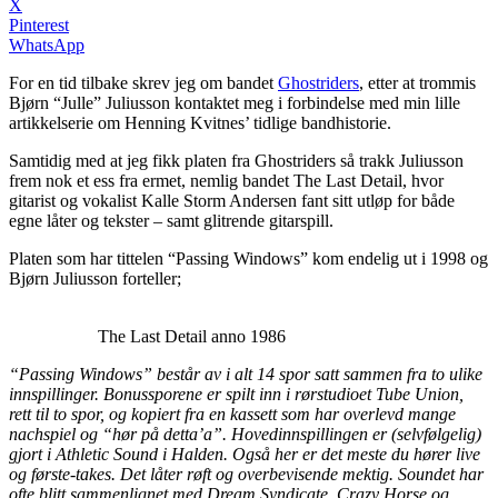
X
Pinterest
WhatsApp
For en tid tilbake skrev jeg om bandet
Ghostriders
, etter at trommis
Bjørn “Julle” Juliusson kontaktet meg i forbindelse med min lille
artikkelserie om Henning Kvitnes’ tidlige bandhistorie.
Samtidig med at jeg fikk platen fra Ghostriders så trakk Juliusson
frem nok et ess fra ermet, nemlig bandet The Last Detail, hvor
gitarist og vokalist Kalle Storm Andersen fant sitt utløp for både
egne låter og tekster – samt glitrende gitarspill.
Platen som har tittelen “Passing Windows” kom endelig ut i 1998 og
Bjørn Juliusson forteller;
The Last Detail anno 1986
“Passing Windows” består av i alt 14 spor satt sammen fra to ulike
innspillinger. Bonussporene er spilt inn i rørstudioet Tube Union,
rett til to spor, og kopiert fra en kassett som har overlevd mange
nachspiel og “hør på detta’a”. Hovedinnspillingen er (selvfølgelig)
gjort i Athletic Sound i Halden. Også her er det meste du hører live
og første-takes. Det låter røft og overbevisende mektig. Soundet har
ofte blitt sammenlignet med Dream Syndicate, Crazy Horse og