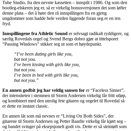
Tube Studio, fra den nevnte kassetten – innspilt i 1986. Og som den
bootleg-elskeren jeg er, så er virkelig bonusversjonen det som løfter
denne plata – det å høre den rå innspillingen fra en gjeng
ungdommer som hadde hele verden liggende foran seg er en ren
fryd.
Innspillingene fra Athletic Sound
er selvsagt radikalt ryddigere, og
særlig Rovedals orgel og Svend Bergs dobro gjør at tittelsporet
“Passing Windows” stikker seg ut som et høydepunkt.
“I’ve been dating girls like you,
but not you.
I’ve been kissing with girls like you,
but not you.
I’ve been in bed with girls like you,
but not you.”
En annen godbit jeg har veldig sansen for
er “Faceless Sinner”,
der intensiteten i stemmen til Storm Andersen virkelig får fritt utløp,
og kombinert med den utrolig fete gitaren og orgelet til Rovedal så
er dette en instant classic.
En annen låt som må nevnes er “Living On Both Sides”, der
gitarene til Storm Andersen og Petter Baarlie virkelig får kjørt seg –
og bandet svinger på eksepsjonelt godt vis. Dette er så steintøft som