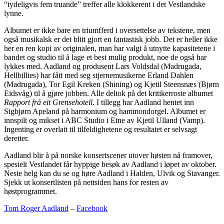
“tydeligvis fem truande” treffer alle klokkerent i det Vestlandske
lynne.
Albumet er ikke bare en triumfferd i oversettelse av tekstene, men
også musikalsk er det blitt gjort en fantastisk jobb. Det er heller ikke
her en ren kopi av originalen, man har valgt å utnytte kapasitetene i
bandet og studio til å lage et best mulig produkt, noe de også har
lykkes med. Aadland og produsent Lars Voldsdal (Madrugada,
Hellbillies) har fått med seg stjernemusikerne Erland Dahlen
(Madrugada), Tor Egil Kreken (Shining) og Kjetil Steensnæs (Bjørn
Eidsvåg) til å gjøre jobben. Alle deltok på det kritikerroste albumet
Rapport frå eit Grensehotell
. I tillegg har Aadland hentet inn
Sigbjørn Apeland på harmonium og hammondorgel. Albumet er
innspilt og mikset i ABC Studio i Etne av Kjetil Ulland (Vamp).
Ingenting er overlatt til tilfeldighetene og resultatet er selvsagt
deretter.
Aadland blir å på norske konsertscener utover høsten nå framover,
spesielt Vestlandet får hyppige besøk av Aadland i løpet av oktober.
Neste helg kan du se og høre Aadland i Halden, Ulvik og Stavanger.
Sjekk ut konsertlisten på nettsiden hans for resten av
høstprogrammet.
Tom Roger Aadland
–
Facebook