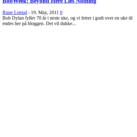
BobWeek: Beyond Here Lies Nothing
Rune Letrud
-
19. May, 2011
0
Bob Dylan fyller 70 år i neste uke, og vi feirer i godt over en uke til
endes her på bloggen. Det vil dukke...