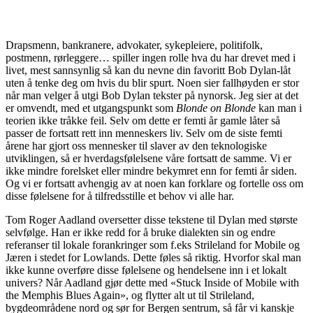
Drapsmenn, bankranere, advokater, sykepleiere, politifolk,
postmenn, rørleggere… spiller ingen rolle hva du har drevet med i
livet, mest sannsynlig så kan du nevne din favoritt Bob Dylan-låt
uten å tenke deg om hvis du blir spurt. Noen sier fallhøyden er stor
når man velger å utgi Bob Dylan tekster på nynorsk. Jeg sier at det
er omvendt, med et utgangspunkt som
Blonde on Blonde
kan man i
teorien ikke tråkke feil. Selv om dette er femti år gamle låter så
passer de fortsatt rett inn menneskers liv. Selv om de siste femti
årene har gjort oss mennesker til slaver av den teknologiske
utviklingen, så er hverdagsfølelsene våre fortsatt de samme. Vi er
ikke mindre forelsket eller mindre bekymret enn for femti år siden.
Og vi er fortsatt avhengig av at noen kan forklare og fortelle oss om
disse følelsene for å tilfredsstille et behov vi alle har.
Tom Roger Aadland oversetter disse tekstene til Dylan med største
selvfølge. Han er ikke redd for å bruke dialekten sin og endre
referanser til lokale forankringer som f.eks Strileland for Mobile og
Jæren i stedet for Lowlands. Dette føles så riktig. Hvorfor skal man
ikke kunne overføre disse følelsene og hendelsene inn i et lokalt
univers? Når Aadland gjør dette med «Stuck Inside of Mobile with
the Memphis Blues Again», og flytter alt ut til Strileland,
bygdeområdene nord og sør for Bergen sentrum, så får vi kanskje