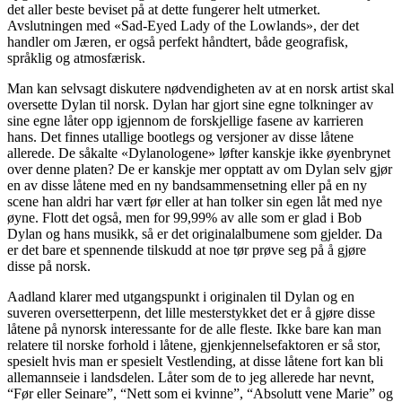
det aller beste beviset på at dette fungerer helt utmerket.
Avslutningen med «Sad-Eyed Lady of the Lowlands», der det
handler om Jæren, er også perfekt håndtert, både geografisk,
språklig og atmosfærisk.
Man kan selvsagt diskutere nødvendigheten av at en norsk artist skal
oversette Dylan til norsk. Dylan har gjort sine egne tolkninger av
sine egne låter opp igjennom de forskjellige fasene av karrieren
hans. Det finnes utallige bootlegs og versjoner av disse låtene
allerede. De såkalte «Dylanologene» løfter kanskje ikke øyenbrynet
over denne platen? De er kanskje mer opptatt av om Dylan selv gjør
en av disse låtene med en ny bandsammensetning eller på en ny
scene han aldri har vært før eller at han tolker sin egen låt med nye
øyne. Flott det også, men for 99,99% av alle som er glad i Bob
Dylan og hans musikk, så er det originalalbumene som gjelder. Da
er det bare et spennende tilskudd at noe tør prøve seg på å gjøre
disse på norsk.
Aadland klarer med utgangspunkt i originalen til Dylan og en
suveren oversetterpenn, det lille mesterstykket det er å gjøre disse
låtene på nynorsk interessante for de alle fleste
.
Ikke bare kan man
relatere til norske forhold i låtene, gjenkjennelsefaktoren er så stor,
spesielt hvis man er spesielt Vestlending, at disse låtene fort kan bli
allemannseie i landsdelen. Låter som de to jeg allerede har nevnt,
“Før eller Seinare”, “Nett som ei kvinne”, “Absolutt vene Marie” og