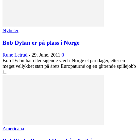
Nyheter
Bob Dylan er på plass i Norge
Rune Letrud
-
29. June, 2011
0
Bob Dylan har etter sigende vært i Norge et par dager, etter en
meget vellykket start på årets Europaturné og en glitrende spillejobb
i...
Americana