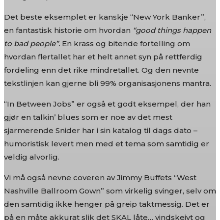
Det beste eksemplet er kanskje “New York Banker”,
en fantastisk historie om hvordan
“good things happen
to bad people”.
En krass og bitende fortelling om
hvordan flertallet har et helt annet syn på rettferdig
fordeling enn det rike mindretallet. Og den nevnte
tekstlinjen kan gjerne bli 99% organisasjonens mantra.
“In Between Jobs” er også et godt eksempel, der han
gjør en talkin’ blues som er noe av det mest
sjarmerende Snider har i sin katalog til dags dato –
humoristisk levert men med et tema som samtidig er
veldig alvorlig.
Vi må også nevne coveren av Jimmy Buffets “West
Nashville Ballroom Gown” som virkelig svinger, selv om
den samtidig ikke henger på greip taktmessig. Det er
på en måte akkurat slik det SKAL låte… vindskeivt og