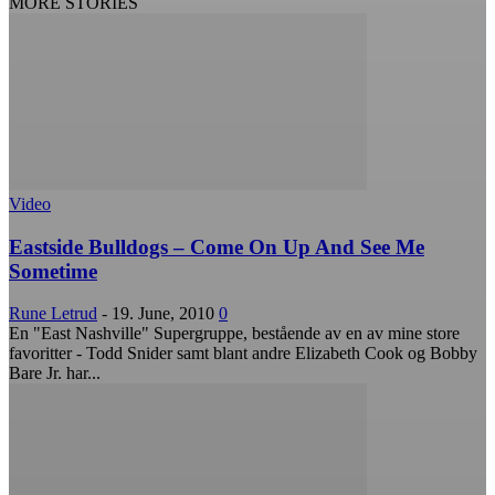
MORE STORIES
Video
Eastside Bulldogs – Come On Up And See Me
Sometime
Rune Letrud
-
19. June, 2010
0
En "East Nashville" Supergruppe, bestående av en av mine store
favoritter - Todd Snider samt blant andre Elizabeth Cook og Bobby
Bare Jr. har...