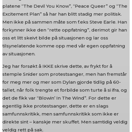
platene “The Devil You Know”, “Peace Queer” og “The
Excitement Plan” så har han blitt stadig mer politisk.
Men ikke på sammen måte som f.eks Steve Earle. Han
forkynner ikke den “rette oppfatning”, derimot gir han
oss et litt skeivt bilde på situasjonen og lar oss
tilsynelatende komme opp med vår egen oppfatning
av situasjonen.
Jeg har forsøkt å IKKE skrive dette, av frykt for å
stemple Snider som protestsanger, men han fremstår
for meg mer og mer som Dylan gjorde tidlig på 60-
tallet, når folk trengte et forbilde som turte å si ifra, og
det de fikk var “Blowin’ In The Wind”. For dette er
egentlig ikke protestsanger, dette er en slags
samfunnskritikk, men samfunnskritikk som ikke er
direkte sint – kanskje mer skuffet. Men samtidig veldig
veldig rett på sak.