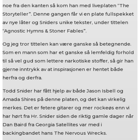
noe fra den kanten så kom han med liveplaten “The
Storyteller”. Denne gangen får vi en plate fullspekket
av nye låter og Sniders unike tekster, under tittelen
“Agnostic Hymns & Stoner Fables”.
Og jeg tror tittelen kan være ganske så betegnende.
Som en mann som har et ganske så lemfeldig forhold
til så vel gud som lettere narkotiske stoffer, så gir han
gjerne inntrykk av at inspirasjonen er hentet både
herfra og derfra.
Todd Snider har fått hjelp av både Jason Isbell og
Amada Shires på denne platen, og det kan virkelig
merkes. Det er fetere gitarer og mer rockeøs enn vi
har hørt fra Hr. Snider siden de riktig gamle dager når
Dan Baird fra Georgia Satellites var med i
backingbandet hans The Nervous Wrecks.