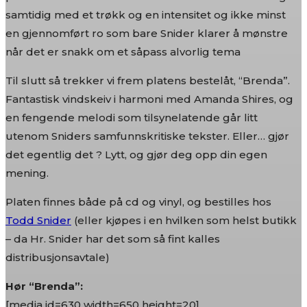
samtidig med et trøkk og en intensitet og ikke minst
en gjennomført ro som bare Snider klarer å mønstre
når det er snakk om et såpass alvorlig tema
Til slutt så trekker vi frem platens bestelåt, “Brenda”.
Fantastisk vindskeiv i harmoni med Amanda Shires, og
en fengende melodi som tilsynelatende går litt
utenom Sniders samfunnskritiske tekster. Eller… gjør
det egentlig det ? Lytt, og gjør deg opp din egen
mening.
Platen finnes både på cd og vinyl, og bestilles hos
Todd Snider
(eller kjøpes i en hvilken som helst butikk
– da Hr. Snider har det som så fint kalles
distribusjonsavtale)
Hør “Brenda”:
[media id=630 width=650 height=20]