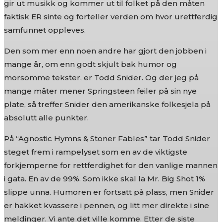
gir ut musikk og kommer ut til folket på den måten
faktisk ER sinte og forteller verden om hvor urettferdig
samfunnet oppleves.
Den som mer enn noen andre har gjort den jobben i
mange år, om enn godt skjult bak humor og
morsomme tekster, er Todd Snider. Og der jeg på
mange måter mener Springsteen feiler på sin nye
plate, så treffer Snider den amerikanske folkesjela på
absolutt alle punkter.
På “Agnostic Hymns & Stoner Fables” tar Todd Snider
steget frem i rampelyset som en av de viktigste
forkjemperne for rettferdighet for den vanlige mannen
i gata. En av de 99%. Som ikke skal la Mr. Big Shot 1%
slippe unna. Humoren er fortsatt på plass, men Snider
er hakket kvassere i pennen, og litt mer direkte i sine
meldinger. Vi ante det ville komme. Etter de siste