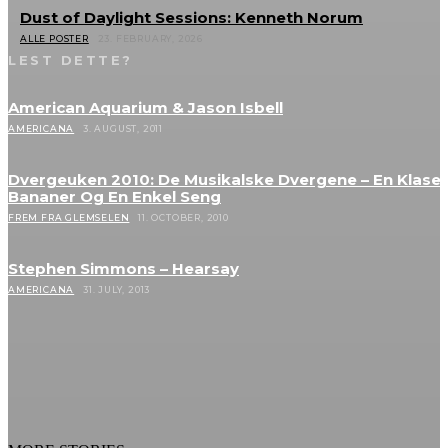
Dust of Daylight Sessions: Kenneth Norum
ALLE POSTER
23. FEBRUARY, 2026
LEST DETTE?
American Aquarium & Jason Isbell
AMERICANA
3. AUGUST, 2011
Dvergeuken 2010: De Musikalske Dvergene – En Klase
Bananer Og En Enkel Seng
FREM FRA GLEMSELEN
11. OCTOBER, 2010
Stephen Simmons – Hearsay
AMERICANA
31. JULY, 2013