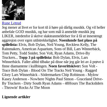
Rune Letrud
Jeg mener at livet er for kort til å høre på dårlig musikk. Og vil heller
anbefale GOD musikk, og har som mål å anmelde musikk jeg
LIKER, istedenfor å skrive slakteanmeldelser for å få ut innestengt
aggresjon over egen utilstrekkelighet.
Noenlunde fast plass på
spillelista:
Elvis, Bob Dylan, Neil Young, Reckless Kelly, The
Rainmakers, American Aquarium, Sons of Bill, Lars Winnerbäck,
Tom Petty, Todd Snider, Son Volt, Ryan Adams, Drive-By
Truckers...
Topp 3 på spillelista:
Bob Dylan, Elvis, Lars
Winnerbäck. Faller alltid tilbake på disse når jeg går lei av å prøve å
finne diamantene i kullbingen.
Noen favorittskiver:
Son Volt -
Trace Bob Dylan - Blood On The Tracks Neil Young - Ragged
Glory Lars Winnerbäck - Södermarken Chip Robinson - Mylow
Kasey Anderson - Nowhere Nights Paul Simon - Graceland Drive-
By Truckers - Dirty South Ryan Adams - 48Hours The Backsliders
- Throwin' Rocks At The Moon
Lignende artikler