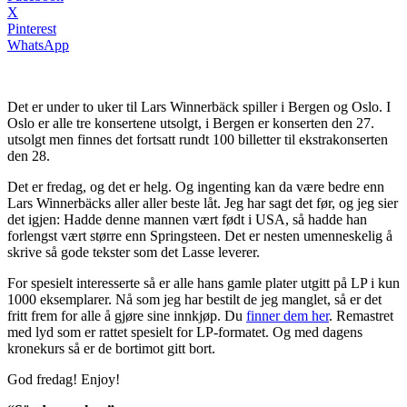
X
Pinterest
WhatsApp
Det er under to uker til Lars Winnerbäck spiller i Bergen og Oslo. I
Oslo er alle tre konsertene utsolgt, i Bergen er konserten den 27.
utsolgt men finnes det fortsatt rundt 100 billetter til ekstrakonserten
den 28.
Det er fredag, og det er helg. Og ingenting kan da være bedre enn
Lars Winnerbäcks aller aller beste låt. Jeg har sagt det før, og jeg sier
det igjen: Hadde denne mannen vært født i USA, så hadde han
forlengst vært større enn Springsteen. Det er nesten umenneskelig å
skrive så gode tekster som det Lasse leverer.
For spesielt interesserte så er alle hans gamle plater utgitt på LP i kun
1000 eksemplarer. Nå som jeg har bestilt de jeg manglet, så er det
fritt frem for alle å gjøre sine innkjøp. Du
finner dem her
. Remastret
med lyd som er rattet spesielt for LP-formatet. Og med dagens
kronekurs så er de bortimot gitt bort.
God fredag! Enjoy!