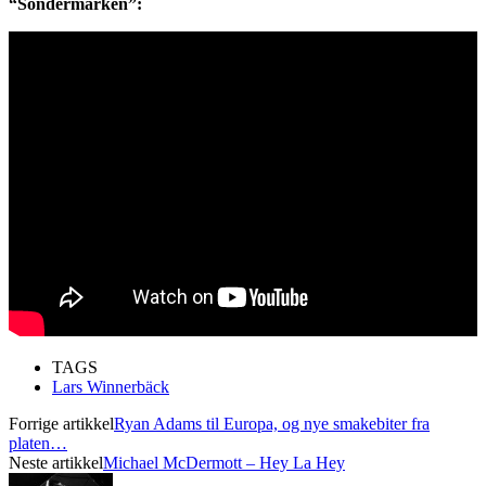
“Söndermarken”:
TAGS
Lars Winnerbäck
Forrige artikkel
Ryan Adams til Europa, og nye smakebiter fra
platen…
Neste artikkel
Michael McDermott – Hey La Hey