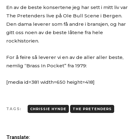
En av de beste konsertene jeg har sett i mitt liv var
The Pretenders live på Ole Bull Scene i Bergen.
Den dama leverer som få andre i bransjen, og har
gitt oss noen av de beste låtene fra hele
rockhistorien.
For å feire så leverer vi en av de aller aller beste,
nemlig “Brass In Pocket” fra 1979:
[media id=381 width=650 height=418]
TAGS:
CHRISSIE HYNDE
THE PRETENDERS
Ønsker du omtale på Dust of Daylight?
Translate: