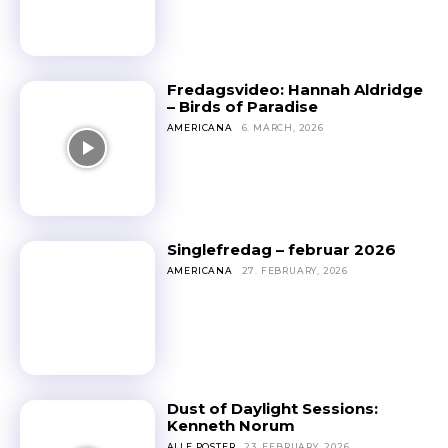
Og vi er hverken så strenge eller skumle som disse punktene
skulle tilsi
Fredagsvideo: Hannah Aldridge
– Birds of Paradise
AMERICANA
6. MARCH, 2026
Singlefredag – februar 2026
AMERICANA
27. FEBRUARY, 2026
Dust of Daylight Sessions:
Kenneth Norum
ALLE POSTER
23. FEBRUARY, 2026