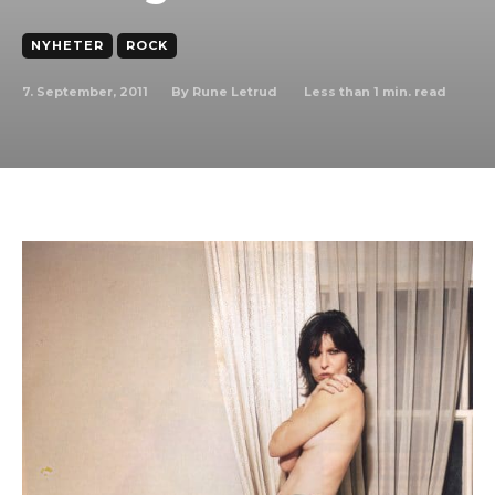
NYHETER
ROCK
7. September, 2011
Less than 1
min. read
By
Rune Letrud