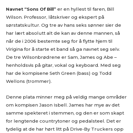
Navnet “Sons Of Bill”
er en hyllest til faren, Bill
Wilson. Professor, låtskriver og ekspert på
sørstatskultur. Og tre av hans seks sønner sier de
har lært absolutt alt de kan av denne mannen, så
når de i 2006 bestemte seg for å flytte hjem til
Virigina for å starte et band så ga navnet seg selv.
De tre Wilsonbrødrene er Sam, James og Abe –
henholdsvis på gitar, vokal og keyboard. Med seg
har de kompisene Seth Green (bass) og Todd
Wellons (trommer).
Denne plata minner meg på veldig mange områder
om kompisen Jason Isbell. James har mye av det
samme spekteret i stemmen, og den er som skapt
for lengtende countrytoner og pedalsteel. Det er
tydelig at de har hørt litt på Drive-By Truckers opp