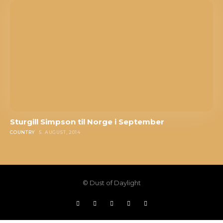
Sturgill Simpson til Norge i September
COUNTRY
5. AUGUST, 2014
© Dust of Daylight