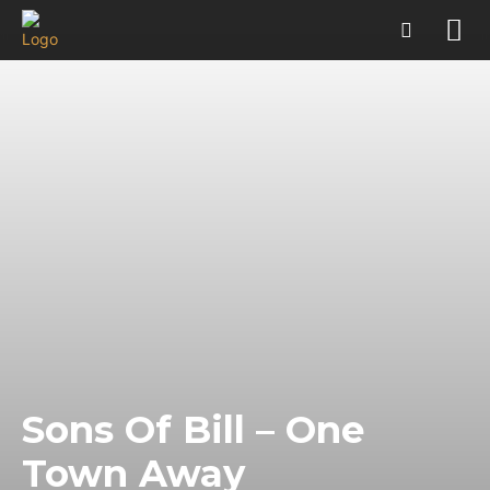
Sons Of Bill – One
Town Away