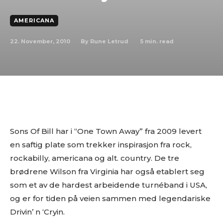
AMERICANA
22. November, 2010
5
min. read
By
Rune Letrud
Sons Of Bill har i “One Town Away” fra 2009 levert
en saftig plate som trekker inspirasjon fra rock,
rockabilly, americana og alt. country. De tre
brødrene Wilson fra Virginia har også etablert seg
som et av de hardest arbeidende turnéband i USA,
og er for tiden på veien sammen med legendariske
Drivin’ n ‘Cryin.