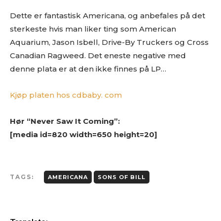
Dette er fantastisk Americana, og anbefales på det
sterkeste hvis man liker ting som American
Aquarium, Jason Isbell, Drive-By Truckers og Cross
Canadian Ragweed. Det eneste negative med
denne plata er at den ikke finnes på LP…
Kjøp platen hos cdbaby. com
Hør “Never Saw It Coming”:
[media id=820 width=650 height=20]
TAGS:
AMERICANA
SONS OF BILL