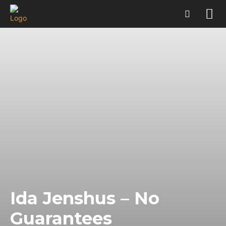
Ida Jenshus – No
Guarantees