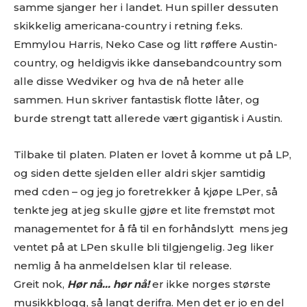
samme sjanger her i landet. Hun spiller dessuten
skikkelig americana-country i retning f.eks.
Emmylou Harris, Neko Case og litt røffere Austin-
country, og heldigvis ikke dansebandcountry som
alle disse Wedviker og hva de nå heter alle
sammen. Hun skriver fantastisk flotte låter, og
burde strengt tatt allerede vært gigantisk i Austin.
Tilbake til platen. Platen er lovet å komme ut på LP,
og siden dette sjelden eller aldri skjer samtidig
med cden – og jeg jo foretrekker å kjøpe LPer, så
tenkte jeg at jeg skulle gjøre et lite fremstøt mot
managementet for å få til en forhåndslytt mens jeg
ventet på at LPen skulle bli tilgjengelig. Jeg liker
nemlig å ha anmeldelsen klar til release.
Greit nok,
Hør nå… hør nå
!
er ikke norges største
musikkblogg, så langt derifra. Men det er jo en del