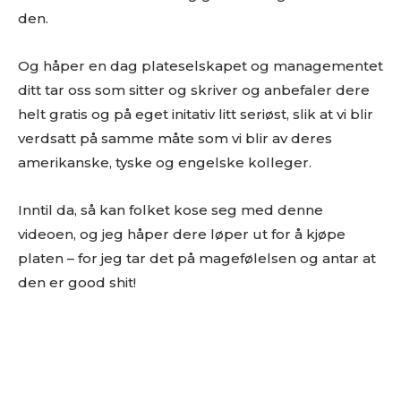
den.
Les bloggen.
Passer din musikk inn blant platene vi skriver
Og håper en dag plateselskapet og managementet
om? Dust of Daylight er på mange måter en nisjeblogg, så
ditt tar oss som sitter og skriver og anbefaler dere
sjekk om din musikk ligger i noen av kategoriene vi fokuserer
helt gratis og på eget initativ litt seriøst, slik at vi blir
på. På den måten slipper både du og vi å kaste bort tid.
verdsatt på samme måte som vi blir av deres
Musikken din passer inn. Kult! Send oss en epost på
amerikanske, tyske og engelske kolleger.
review@musikkbloggen.no
.
Den bør som MINIMUM inneholde følgende:
Inntil da, så kan folket kose seg med denne
Litt om deg. Om prosjektet ditt, og når det er release osv.
videoen, og jeg håper dere løper ut for å kjøpe
Link til et sted der vi kan høre et eksempel uten å
platen – for jeg tar det på magefølelsen og antar at
måtte
lete
etter musikken din. Og uten å måtte logge
den er good shit!
inn…
(gode eksempler er f.eks Soundcloud og YouTube. Dårlige
er Spotify og Tidal.)
Platen som nedlastbar MP3
. Dropbox er fint, eller et av
de andre hundrevis av fildelingsverktøyene som finnes. En
stream på Soundcloud er fint, men vi vil uansettpå et