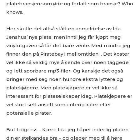
platebransjen som øde og forlatt som bransje? Who
knows.
Her skulle det altså stått en anmeldelse av Ida
Jenshus’ nye plate, men inntil jeg får kjøpt meg
vinylutgaven så får det bare vente. Med mindre jeg
finner den på Piratebay i mellomtiden… Det koster
vel ikke så veldig mye å sende over noen taggede
og lett sporbare mp3-filer. Og kanskje det også
bringer med seg noen hundre ekstra lyttere og
platekjøpere. Men platekjøpere er vel ikke så
interessant for plateselskaper idag. Platekjøpere er
Ønsker du omtale på Dust of Daylight?
vel stort sett ansett som enten pirater eller
potensielle pirater.
But I digress… Kjære Ida, jeg håper inderlig platen
din er steikandes bra – og gleder meg til å høre