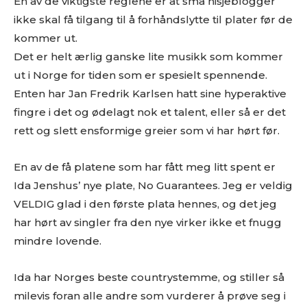
En av de viktigste reglene er at små nisjeblogger
ikke skal få tilgang til å forhåndslytte til plater før de
kommer ut.
Det er helt ærlig ganske lite musikk som kommer
ut i Norge for tiden som er spesielt spennende.
Enten har Jan Fredrik Karlsen hatt sine hyperaktive
fingre i det og ødelagt nok et talent, eller så er det
rett og slett ensformige greier som vi har hørt før.
En av de få platene som har fått meg litt spent er
Ida Jenshus’ nye plate, No Guarantees. Jeg er veldig
VELDIG glad i den første plata hennes, og det jeg
har hørt av singler fra den nye virker ikke et fnugg
mindre lovende.
Ida har Norges beste countrystemme, og stiller så
milevis foran alle andre som vurderer å prøve seg i