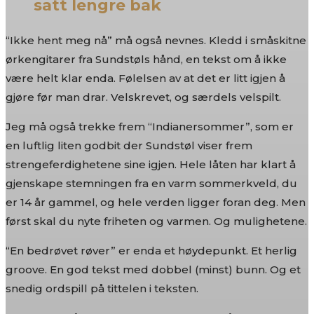
satt lengre bak
“Ikke hent meg nå” må også nevnes. Kledd i småskitne
ørkengitarer fra Sundstøls hånd, en tekst om å ikke
være helt klar enda. Følelsen av at det er litt igjen å
gjøre før man drar. Velskrevet, og særdels velspilt.
Jeg må også trekke frem “Indianersommer”, som er
en luftlig liten godbit der Sundstøl viser frem
strengeferdighetene sine igjen. Hele låten har klart å
gjenskape stemningen fra en varm sommerkveld, du
er 14 år gammel, og hele verden ligger foran deg. Men
først skal du nyte friheten og varmen. Og mulighetene.
“En bedrøvet røver” er enda et høydepunkt. Et herlig
groove. En god tekst med dobbel (minst) bunn. Og et
snedig ordspill på tittelen i teksten.