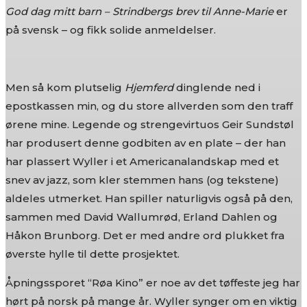
God dag mitt barn – Strindbergs brev til Anne-Marie
er
på svensk – og fikk solide anmeldelser.
Men så kom plutselig
Hjemferd
dinglende ned i
epostkassen min, og du store allverden som den traff
ørene mine. Legende og strengevirtuos Geir Sundstøl
har produsert denne godbiten av en plate – der han
har plassert Wyller i et Americanalandskap med et
snev av jazz, som kler stemmen hans (og tekstene)
aldeles utmerket. Han spiller naturligvis også på den,
sammen med David Wallumrød, Erland Dahlen og
Håkon Brunborg. Det er med andre ord plukket fra
øverste hylle til dette prosjektet.
Åpningssporet “Røa Kino” er noe av det tøffeste jeg har
hørt på norsk på mange år. Wyller synger om en viktig