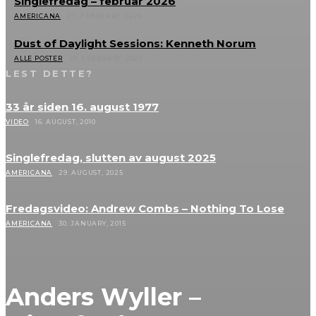
Singlefredag – februar 2026
AMERICANA
27. FEBRUARY, 2026
Dust of Daylight Sessions: Kenneth Norum
ALLE POSTER
23. FEBRUARY, 2026
LEST DETTE?
33 år siden 16. august 1977
VIDEO
16. AUGUST, 2010
Singlefredag, slutten av august 2025
AMERICANA
29. AUGUST, 2025
Fredagsvideo: Andrew Combs – Nothing To Lose
AMERICANA
30. JANUARY, 2015
Anders Wyller –