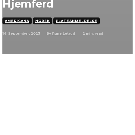
Hjemferd
AMERICANA
NORSK
PLATEANMELDELSE
14. September, 2023
2
min. read
By
Rune Letrud