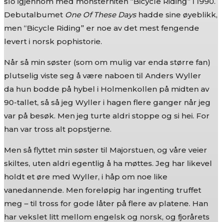
slo igjennom med monsterhiten “Bicycle Riding” i 1990.
Debutalbumet
One Of These Days
hadde sine øyeblikk,
men “Bicycle Riding” er noe av det mest fengende
levert i norsk pophistorie.
Når så min søster (som om mulig var enda større fan)
plutselig viste seg å være naboen til Anders Wyller
da hun bodde på hybel i Holmenkollen på midten av
90-tallet, så så jeg Wyller i hagen flere ganger når jeg
var på besøk. Men jeg turte aldri stoppe og si hei. For
han var tross alt popstjerne.
Men så flyttet min søster til Majorstuen, og våre veier
skiltes, uten aldri egentlig å ha møttes. Jeg har likevel
holdt et øre med Wyller, i håp om noe like
vanedannende. Men foreløpig har ingenting truffet
meg – til tross for gode låter på flere av platene. Han
har vekslet litt mellom engelsk og norsk, og fjorårets