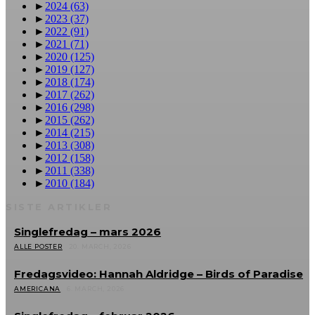
►
2024
(63)
►
2023
(37)
►
2022
(91)
►
2021
(71)
►
2020
(125)
►
2019
(127)
►
2018
(174)
►
2017
(262)
►
2016
(298)
►
2015
(262)
►
2014
(215)
►
2013
(308)
►
2012
(158)
►
2011
(338)
►
2010
(184)
SISTE ARTIKLER
Singlefredag – mars 2026
ALLE POSTER
20. MARCH, 2026
Fredagsvideo: Hannah Aldridge – Birds of Paradise
AMERICANA
6. MARCH, 2026