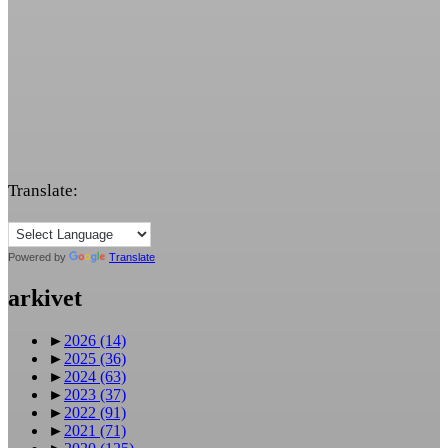
Translate:
Powered by
Translate
arkivet
►
2026
(14)
►
2025
(36)
►
2024
(63)
►
2023
(37)
►
2022
(91)
►
2021
(71)