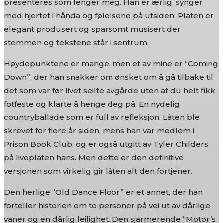
presenteres som fenger meg. Han er ærlig, synger
med hjertet i hånda og følelsene på utsiden. Platen er
elegant produsert og sparsomt musisert der
stemmen og tekstene står i sentrum.
Høydepunktene er mange, men et av mine er “Coming
Down”, der han snakker om ønsket om å gå tilbake til
det som var før livet seilte avgårde uten at du helt fikk
fotfeste og klarte å henge deg på. En nydelig
countryballade som er full av refleksjon. Låten ble
skrevet for flere år siden, mens han var medlem i
Prison Book Club, og er også utgitt av Tyler Childers
på liveplaten hans. Men dette er den definitive
versjonen som virkelig gir låten alt den fortjener.
Den herlige “Old Dance Floor” er et annet, der han
forteller historien om to personer på vei ut av dårlige
vaner og en dårlig leilighet. Den sjarmerende “Motor’s