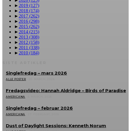
►
2020
(125)
►
2019
(127)
►
2018
(174)
►
2017
(262)
►
2016
(298)
►
2015
(262)
►
2014
(215)
►
2013
(308)
►
2012
(158)
►
2011
(338)
►
2010
(184)
SISTE ARTIKLER
Singlefredag – mars 2026
ALLE POSTER
20. MARCH, 2026
Fredagsvideo: Hannah Aldridge – Birds of Paradise
AMERICANA
6. MARCH, 2026
Singlefredag – februar 2026
AMERICANA
27. FEBRUARY, 2026
Dust of Daylight Sessions: Kenneth Norum