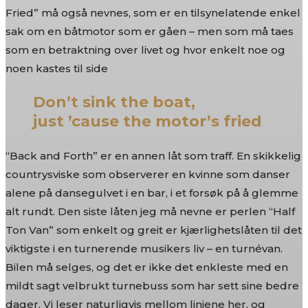
Fried” må også nevnes, som er en tilsynelatende enkel
sak om en båtmotor som er gåen – men som må taes
som en betraktning over livet og hvor enkelt noe og
noen kastes til side
Don’t sink the boat,
just ’cause the motor’s fried
“Back and Forth” er en annen låt som traff. En skikkelig
countrysviske som observerer en kvinne som danser
alene på dansegulvet i en bar, i et forsøk på å glemme
alt rundt. Den siste låten jeg må nevne er perlen “Half
Ton Van” som enkelt og greit er kjærlighetslåten til det
viktigste i en turnerende musikers liv – en turnévan.
Bilen må selges, og det er ikke det enkleste med en
mildt sagt velbrukt turnebuss som har sett sine bedre
dager. Vi leser naturligvis mellom linjene her, og