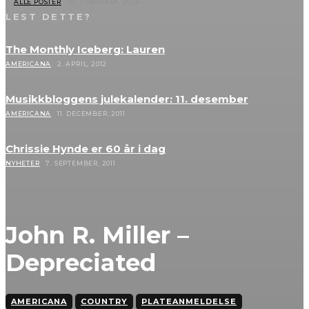
ALLE POSTER
23. FEBRUARY, 2026
LEST DETTE?
The Monthly Iceberg: Lauren
AMERICANA
2. APRIL, 2012
Musikkbloggens julekalender: 11. desember
AMERICANA
11. DECEMBER, 2011
Chrissie Hynde er 60 år i dag
NYHETER
7. SEPTEMBER, 2011
John R. Miller –
Depreciated
AMERICANA
COUNTRY
PLATEANMELDELSE