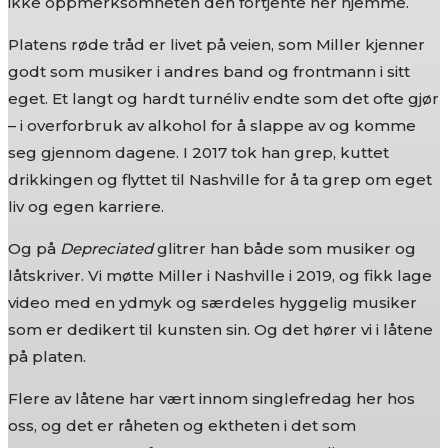
ikke oppmerksomheten den fortjente her hjemme.
Platens røde tråd er livet på veien, som Miller kjenner
godt som musiker i andres band og frontmann i sitt
eget. Et langt og hardt turnéliv endte som det ofte gjør
– i overforbruk av alkohol for å slappe av og komme
seg gjennom dagene. I 2017 tok han grep, kuttet
drikkingen og flyttet til Nashville for å ta grep om eget
liv og egen karriere.
Og på
Depreciated
glitrer han både som musiker og
låtskriver. Vi møtte Miller i Nashville i 2019, og fikk lage
video med en ydmyk og særdeles hyggelig musiker
som er dedikert til kunsten sin. Og det hører vi i låtene
på platen.
Flere av låtene har vært innom singlefredag her hos
oss, og det er råheten og ektheten i det som