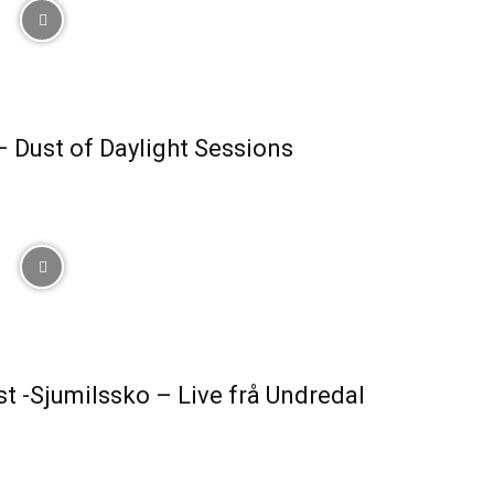
 Dust of Daylight Sessions
st -Sjumilssko – Live frå Undredal