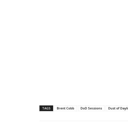
TAGS
Brent Cobb
DoD Sessions
Dust of Dayl