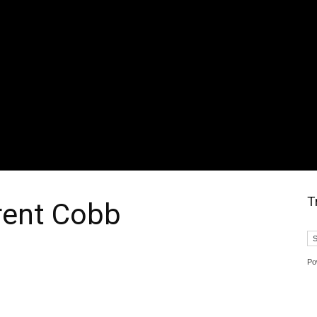
T
rent Cobb
Po
t
WhatsApp