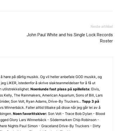
Neste artikkel
John Paul White and his Single Lock Records
Roster
til å høre på dårlig musikk. Og vil heller anbefale GOD musikk, og
eg LIKER, istedenfor å skrive slakteanmeldelser for å få ut
 utilstrekkelighet.
Noenlunde fast plass på spillelista:
Elvis,
s Kelly, The Rainmakers, American Aquarium, Sons of Bill, Lars
nider, Son Volt, Ryan Adams, Drive-By Truckers...
Topp 3 på
rs Winnerbäck. Faller alltid tilbake på disse når jeg går lei av å
lbingen.
Noen favorittskiver:
Son Volt - Trace Bob Dylan - Blood
agged Glory Lars Winnerbäck - Södermarken Chip Robinson -
re Nights Paul Simon - Graceland Drive-By Truckers - Dirty