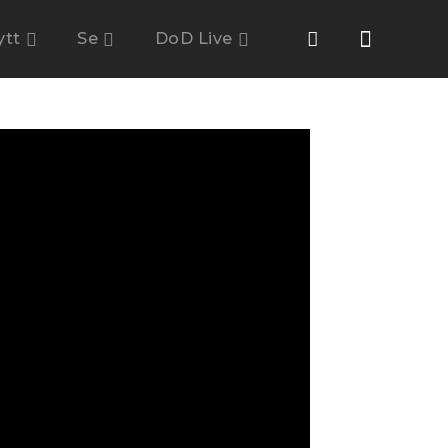
ytt
Se
DoD Live