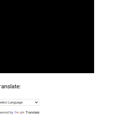
ranslate:
wered by
Translate