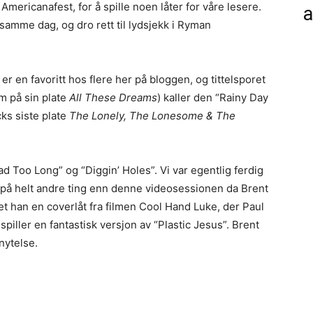
Americanafest, for å spille noen låter for våre lesere.
a
samme dag, og dro rett til lydsjekk i Ryman
er en favoritt hos flere her på bloggen, og tittelsporet
 på sin plate
All These Dreams
) kaller den “Rainy Day
ks siste plate
The Lonely, The Lonesome & The
ad Too Long” og “Diggin’ Holes”. Vi var egentlig ferdig
 på helt andre ting enn denne videosessionen da Brent
yllet han en coverlåt fra filmen Cool Hand Luke, der Paul
iller en fantastisk versjon av “Plastic Jesus”. Brent
 nytelse.