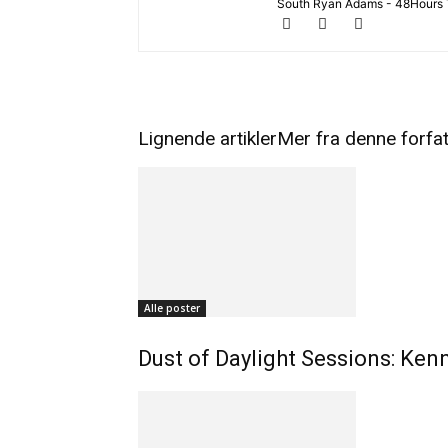
South Ryan Adams - 48Hours T
Lignende artikler
Mer fra denne forfa
Alle poster
Dust of Daylight Sessions: Ke