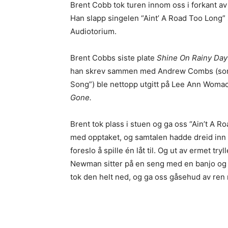
Brent Cobb tok turen innom oss i forkant av 
Han slapp singelen “Aint’ A Road Too Long” 
Audiotorium.
Brent Cobbs siste plate
Shine On Rainy Day
han skrev sammen med Andrew Combs (som
Song”) ble nettopp utgitt på Lee Ann Womac
Gone.
Brent tok plass i stuen og ga oss “Ain’t A Ro
med opptaket, og samtalen hadde dreid inn
foreslo å spille én låt til. Og ut av ermet tr
Newman sitter på en seng med en banjo og sp
tok den helt ned, og ga oss gåsehud av ren