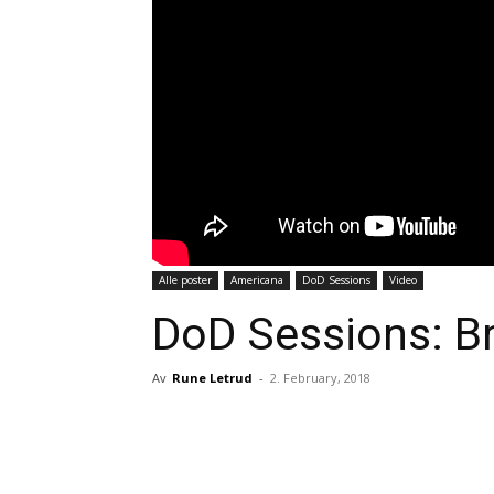
Alle poster
Americana
DoD Sessions
Video
DoD Sessions: B
Av
Rune Letrud
-
2. February, 2018
Facebook
X
Pinteres