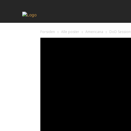
Forsiden
Alle poster
Americana
DoD Session