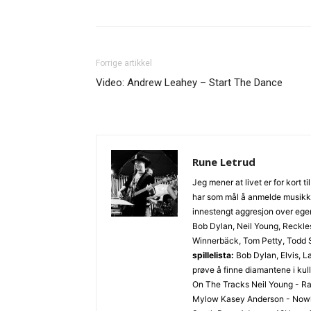
Forrige artikkel
Video: Andrew Leahey – Start The Dance
Rune Letrud
Jeg mener at livet er for kort 
har som mål å anmelde musikk j
innestengt aggresjon over egen
Bob Dylan, Neil Young, Reckles
Winnerbäck, Tom Petty, Todd S
spillelista:
Bob Dylan, Elvis, La
prøve å finne diamantene i kul
On The Tracks Neil Young - R
Mylow Kasey Anderson - Nowhe