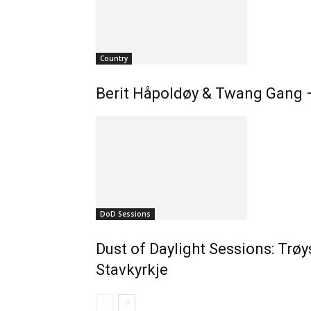
Country
Berit Håpoldøy & Twang Gang –
DoD Sessions
Dust of Daylight Sessions: Trøy
Stavkyrkje