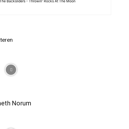
he Backsliders - Throwin' Rocks At The Moon
tteren
nneth Norum