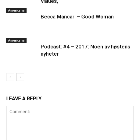
Values,
inn…
(gode eksempler er f.eks Soundcloud og YouTube. Dårlige
Americana
er Spotify og Tidal.)
Becca Mancari – Good Woman
Platen som nedlastbar MP3
. Dropbox er fint, eller et av
de andre hundrevis av fildelingsverktøyene som finnes. En
stream på Soundcloud er fint, men vi vil uansettpå et
Americana
tidspunkt spørre deg om MP3er hvis musikken skal
Podcast: #4 – 2017: Noen av høstens
vurderes.
nyheter
IKKE send linker til Spotify, Tidal eller iTunes som eneste
sted å høre musikken
. Flere i redaksjonen styrer unna
disse stedene, så henvendelser med linker dit som eneste
sted får dessverre møte “delete”-knappen.
Gjerne en link til en EPK som beskriver prosjektet ditt
.
Og gjerne linker til din nettside eller en Facebookside hvor
LEAVE A REPLY
vi kan lese litt mer om deg.
Link til nedlastbare pressebilder. Og coverbilde til platen.
Minst 1024px bredde er fint.
Det er lov å purre oss opp etter en liten stund.
Erfaringsmessig så er det uhyre vanskelig å få hørt og sjekket
alt, så en høflig påminnelse om at du har sendt oss musikken