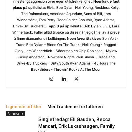
Ønsker du omtale på Dust of Daylight?
innestengt aggresjon over egen utilstrekkelighet.
Noenlunde fast
plass på spillelista:
Elvis, Bob Dylan, Neil Young, Reckless Kelly,
The Rainmakers, American Aquarium, Sons of Bill, Lars
Winnerbäck, Tom Petty, Todd Snider, Son Volt, Ryan Adams,
Drive-By Truckers...
Topp 3 på spillelista:
Bob Dylan, Elvis, Lars
Winnerbäck. Faller alltid tilbake på disse når jeg går lei av å prøve
å finne diamantene i kullbingen.
Noen favorittskiver:
Son Volt -
Trace Bob Dylan - Blood On The Tracks Neil Young - Ragged
Glory Lars Winnerbäck - Södermarken Chip Robinson - Mylow
Kasey Anderson - Nowhere Nights Paul Simon - Graceland
Les bloggen.
Passer din musikk inn blant platene vi skriver
Drive-By Truckers - Dirty South Ryan Adams - 48Hours The
om? Dust of Daylight er på mange måter en nisjeblogg, så
Backsliders - Throwin' Rocks At The Moon
sjekk om din musikk ligger i noen av kategoriene vi fokuserer
på. På den måten slipper både du og vi å kaste bort tid.
Musikken din passer inn. Kult! Send oss en epost på
review@musikkbloggen.no
.
Den bør som MINIMUM inneholde følgende:
Lignende artikler
Mer fra denne forfatteren
Litt om deg. Om prosjektet ditt, og når det er release osv.
Americana
Singlefredag: Eli Gauden, Becca
Link til et sted der vi kan høre et eksempel uten å
Mancari, Erik Lukashaugen, Family
måtte
lete
etter musikken din. Og uten å måtte logge