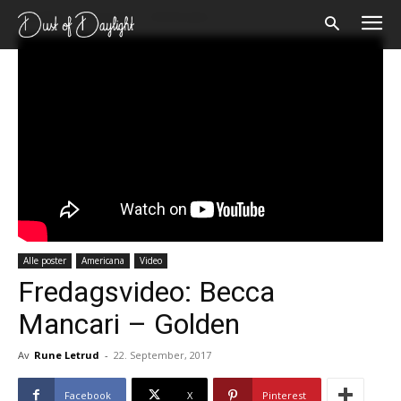
Forsiden
Alle poster
Americana
Alle poster
Americana
Video
Fredagsvideo: Becca
Mancari – Golden
Av
Rune Letrud
-
22. September, 2017
Facebook
X
Pinterest