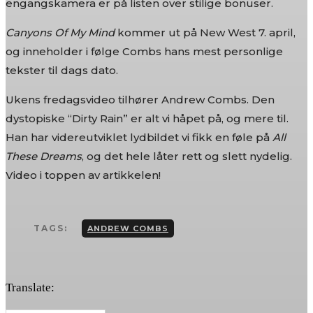
engangskamera er på listen over stilige bonuser.
Canyons Of My Mind
kommer ut på New West 7. april,
og inneholder i følge Combs hans mest personlige
tekster til dags dato.
Ukens fredagsvideo tilhører Andrew Combs. Den
dystopiske “Dirty Rain” er alt vi håpet på, og mere til.
Han har videreutviklet lydbildet vi fikk en føle på
All
Ønsker du omtale på Dust of Daylight?
These Dreams
, og det hele låter rett og slett nydelig.
Video i toppen av artikkelen!
TAGS:
ANDREW COMBS
Les bloggen.
Passer din musikk inn blant platene vi skriver om?
Daylight er på mange måter en nisjeblogg, så sjekk om din musik
noen av kategoriene vi fokuserer på. På den måten slipper både 
Translate:
kaste bort tid.
Musikken din passer inn. Kult! Send oss en epost på