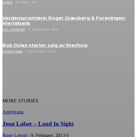
VIDEO
18. APRIL, 2011
Verdenspremiere: Roger Græsberg & Foreningen:
Hjertebank
ALT. COUNTRY
13. FEBRUARY, 2015
Bob Dylan starter salg av liveshow
AMERICANA
1. DECEMBER, 2010
MORE STORIES
Americana
Jesse Lafser – Land In Sight
Rune Letrud
-
9. February, 2013
0