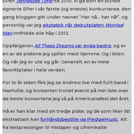
EPen
Tennessee Time
fra 2010. Vi ga bort en bunke
signerte EPer i vår første (og eneste) konkurranse, den
gang bloggen gitt under navnet “Hør nå… hør nå!”, og
personlig var jeg
ekstatisk når debutplaten
Worried
Man
innfridde alle håp i 2012.
Oppfølgeren
All These Dreams
var enda bedre
, og er
en av de platene jeg spiller mest hjemme. Og i bilen.
Og når jeg er ute og går. Generelt, en av mine
favorittplater i hele verden.
For to år siden fikk jeg se Andrew live med fullt band i
Nashville, og konserten tronet øverst på min liste over
de beste konsertene jeg så på Americanafest det året.
Nå er han klar med sin tredje plate, og de som liker litt
ekstrastash kan
forhåndsbestille via PledgeMusic
. Alt
fra testpressinger til mixtaper og ufremkalte