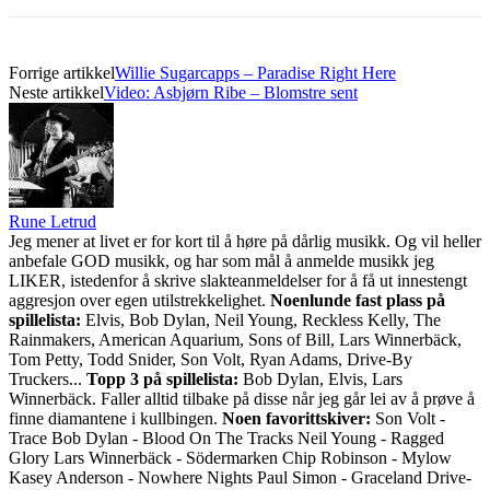
Forrige artikkel
Willie Sugarcapps – Paradise Right Here
Neste artikkel
Video: Asbjørn Ribe – Blomstre sent
Rune Letrud
Jeg mener at livet er for kort til å høre på dårlig musikk. Og vil heller
anbefale GOD musikk, og har som mål å anmelde musikk jeg
LIKER, istedenfor å skrive slakteanmeldelser for å få ut innestengt
aggresjon over egen utilstrekkelighet.
Noenlunde fast plass på
spillelista:
Elvis, Bob Dylan, Neil Young, Reckless Kelly, The
Rainmakers, American Aquarium, Sons of Bill, Lars Winnerbäck,
Tom Petty, Todd Snider, Son Volt, Ryan Adams, Drive-By
Truckers...
Topp 3 på spillelista:
Bob Dylan, Elvis, Lars
Winnerbäck. Faller alltid tilbake på disse når jeg går lei av å prøve å
finne diamantene i kullbingen.
Noen favorittskiver:
Son Volt -
Trace Bob Dylan - Blood On The Tracks Neil Young - Ragged
Glory Lars Winnerbäck - Södermarken Chip Robinson - Mylow
Kasey Anderson - Nowhere Nights Paul Simon - Graceland Drive-