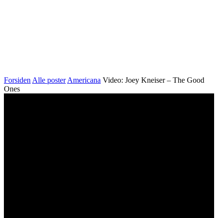
Forsiden
Alle poster
Americana
Video: Joey Kneiser – The Good
Ones