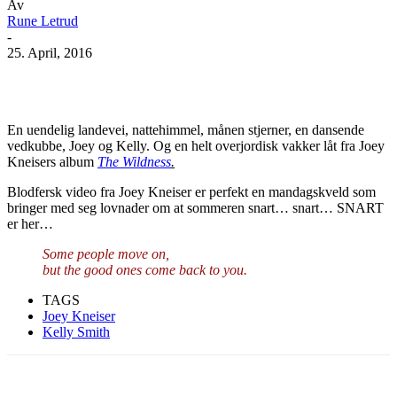
Av
Rune Letrud
-
25. April, 2016
Facebook
X
Pinterest
WhatsApp
En uendelig landevei, nattehimmel, månen stjerner, en dansende
vedkubbe, Joey og Kelly. Og en helt overjordisk vakker låt fra Joey
Kneisers album
The Wildness
.
Blodfersk video fra Joey Kneiser er perfekt en mandagskveld som
bringer med seg lovnader om at sommeren snart… snart… SNART
er her…
Some people move on,
but the good ones come back to you.
TAGS
Joey Kneiser
Kelly Smith